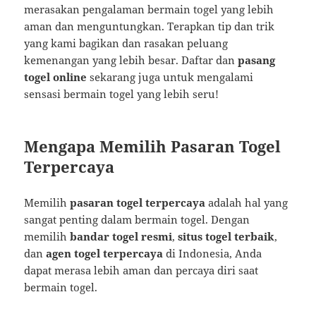
merasakan pengalaman bermain togel yang lebih
aman dan menguntungkan. Terapkan tip dan trik
yang kami bagikan dan rasakan peluang
kemenangan yang lebih besar. Daftar dan
pasang
togel online
sekarang juga untuk mengalami
sensasi bermain togel yang lebih seru!
Mengapa Memilih Pasaran Togel
Terpercaya
Memilih
pasaran togel terpercaya
adalah hal yang
sangat penting dalam bermain togel. Dengan
memilih
bandar togel resmi
,
situs togel terbaik
,
dan
agen togel terpercaya
di Indonesia, Anda
dapat merasa lebih aman dan percaya diri saat
bermain togel.