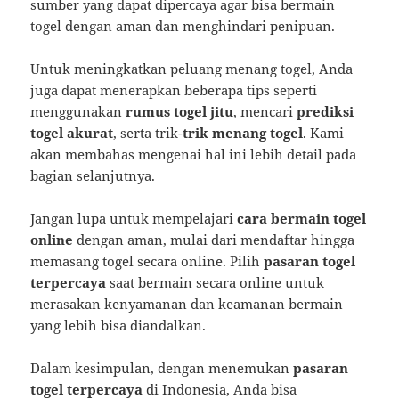
sumber yang dapat dipercaya agar bisa bermain
togel dengan aman dan menghindari penipuan.
Untuk meningkatkan peluang menang togel, Anda
juga dapat menerapkan beberapa tips seperti
menggunakan
rumus togel jitu
, mencari
prediksi
togel akurat
, serta trik-
trik menang togel
. Kami
akan membahas mengenai hal ini lebih detail pada
bagian selanjutnya.
Jangan lupa untuk mempelajari
cara bermain togel
online
dengan aman, mulai dari mendaftar hingga
memasang togel secara online. Pilih
pasaran togel
terpercaya
saat bermain secara online untuk
merasakan kenyamanan dan keamanan bermain
yang lebih bisa diandalkan.
Dalam kesimpulan, dengan menemukan
pasaran
togel terpercaya
di Indonesia, Anda bisa