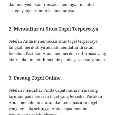
dan menyediakan transaksi keuangan melalui
sistem yang terjamin keamanannya.
2. Mendaftar di Situs Togel Terpercaya
Setelah Anda menemukan situs togel terpercaya,
langkah berikutnya adalah mendaftar di situs
tersebut. Pastikan Anda memberikan informasi yang
akurat dan memilih metode pembayaran yang aman.
3. Pasang Togel Online
Setelah mendaftar, Anda dapat mulai memasang
taruhan pada pasaran togel yang tersedia. Pastikan
Anda memahami aturan dan jenis pasaran togel
yang tersedia sehingga Anda dapat membuat
keputusan yang bijaksana.