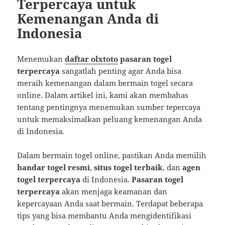
Terpercaya untuk
Kemenangan Anda di
Indonesia
Menemukan
daftar olxtoto
pasaran togel
terpercaya
sangatlah penting agar Anda bisa
meraih kemenangan dalam bermain togel secara
online. Dalam artikel ini, kami akan membahas
tentang pentingnya menemukan sumber tepercaya
untuk memaksimalkan peluang kemenangan Anda
di Indonesia.
Dalam bermain togel online, pastikan Anda memilih
bandar togel resmi
,
situs togel terbaik
, dan
agen
togel terpercaya
di Indonesia.
Pasaran togel
terpercaya
akan menjaga keamanan dan
kepercayaan Anda saat bermain. Terdapat beberapa
tips yang bisa membantu Anda mengidentifikasi