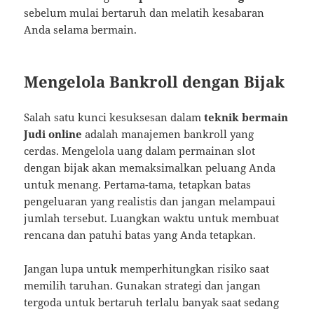
sebelum mulai bertaruh dan melatih kesabaran
Anda selama bermain.
Mengelola Bankroll dengan Bijak
Salah satu kunci kesuksesan dalam
teknik bermain
Judi online
adalah manajemen bankroll yang
cerdas. Mengelola uang dalam permainan slot
dengan bijak akan memaksimalkan peluang Anda
untuk menang. Pertama-tama, tetapkan batas
pengeluaran yang realistis dan jangan melampaui
jumlah tersebut. Luangkan waktu untuk membuat
rencana dan patuhi batas yang Anda tetapkan.
Jangan lupa untuk memperhitungkan risiko saat
memilih taruhan. Gunakan strategi dan jangan
tergoda untuk bertaruh terlalu banyak saat sedang