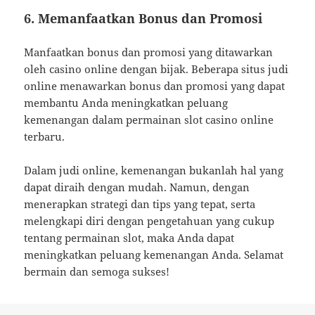
6. Memanfaatkan Bonus dan Promosi
Manfaatkan bonus dan promosi yang ditawarkan
oleh casino online dengan bijak. Beberapa situs judi
online menawarkan bonus dan promosi yang dapat
membantu Anda meningkatkan peluang
kemenangan dalam permainan slot casino online
terbaru.
Dalam judi online, kemenangan bukanlah hal yang
dapat diraih dengan mudah. Namun, dengan
menerapkan strategi dan tips yang tepat, serta
melengkapi diri dengan pengetahuan yang cukup
tentang permainan slot, maka Anda dapat
meningkatkan peluang kemenangan Anda. Selamat
bermain dan semoga sukses!