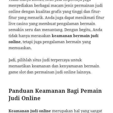
menyediakan berbagai macam jenis permainan judi
online dengan kualitas grafis yang tinggi dan fitur-
fitur yang menarik. Anda juga dapat menikmati fitur
live casino yang membuat pengalaman bermain
semakin seru dan menantang. Dengan begitu, Anda
tidak hanya merasakan
keamanan bermain judi
online
, tetapi juga pengalaman bermain yang
memuaskan.
Jadi, pilihlah situs judi terpercaya untuk
memastikan keamanan dan kenyamanan bermain
game slot dan permainan judi online lainnya.
Panduan Keamanan Bagi Pemain
Judi Online
Keamanan judi online
merupakan hal yang sangat