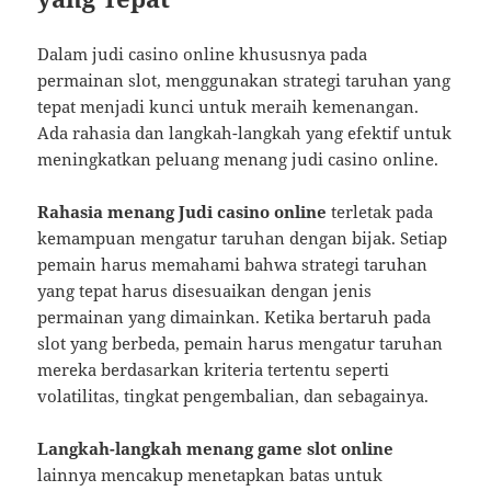
Dalam judi casino online khususnya pada
permainan slot, menggunakan strategi taruhan yang
tepat menjadi kunci untuk meraih kemenangan.
Ada rahasia dan langkah-langkah yang efektif untuk
meningkatkan peluang menang judi casino online.
Rahasia menang Judi casino online
terletak pada
kemampuan mengatur taruhan dengan bijak. Setiap
pemain harus memahami bahwa strategi taruhan
yang tepat harus disesuaikan dengan jenis
permainan yang dimainkan. Ketika bertaruh pada
slot yang berbeda, pemain harus mengatur taruhan
mereka berdasarkan kriteria tertentu seperti
volatilitas, tingkat pengembalian, dan sebagainya.
Langkah-langkah menang game slot online
lainnya mencakup menetapkan batas untuk