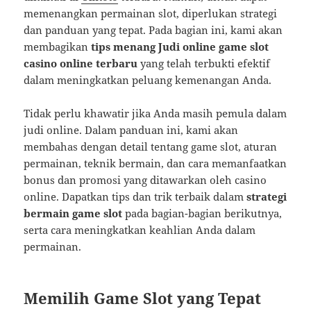
memenangkan permainan slot, diperlukan strategi
dan panduan yang tepat. Pada bagian ini, kami akan
membagikan
tips menang Judi online
game slot
casino online terbaru
yang telah terbukti efektif
dalam meningkatkan peluang kemenangan Anda.
Tidak perlu khawatir jika Anda masih pemula dalam
judi online. Dalam panduan ini, kami akan
membahas dengan detail tentang game slot, aturan
permainan, teknik bermain, dan cara memanfaatkan
bonus dan promosi yang ditawarkan oleh casino
online. Dapatkan tips dan trik terbaik dalam
strategi
bermain game slot
pada bagian-bagian berikutnya,
serta cara meningkatkan keahlian Anda dalam
permainan.
Memilih Game Slot yang Tepat