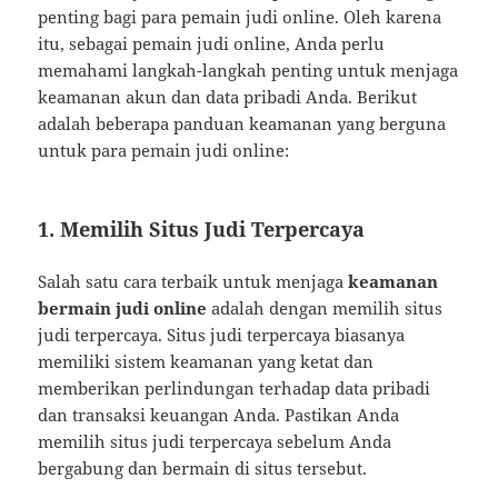
penting bagi para pemain judi online. Oleh karena
itu, sebagai pemain judi online, Anda perlu
memahami langkah-langkah penting untuk menjaga
keamanan akun dan data pribadi Anda. Berikut
adalah beberapa panduan keamanan yang berguna
untuk para pemain judi online:
1. Memilih Situs Judi Terpercaya
Salah satu cara terbaik untuk menjaga
keamanan
bermain judi online
adalah dengan memilih situs
judi terpercaya. Situs judi terpercaya biasanya
memiliki sistem keamanan yang ketat dan
memberikan perlindungan terhadap data pribadi
dan transaksi keuangan Anda. Pastikan Anda
memilih situs judi terpercaya sebelum Anda
bergabung dan bermain di situs tersebut.