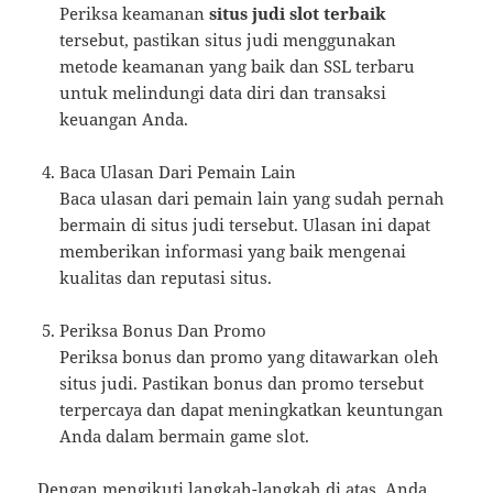
Periksa keamanan
situs judi slot terbaik
tersebut, pastikan situs judi menggunakan
metode keamanan yang baik dan SSL terbaru
untuk melindungi data diri dan transaksi
keuangan Anda.
Baca Ulasan Dari Pemain Lain
Baca ulasan dari pemain lain yang sudah pernah
bermain di situs judi tersebut. Ulasan ini dapat
memberikan informasi yang baik mengenai
kualitas dan reputasi situs.
Periksa Bonus Dan Promo
Periksa bonus dan promo yang ditawarkan oleh
situs judi. Pastikan bonus dan promo tersebut
terpercaya dan dapat meningkatkan keuntungan
Anda dalam bermain game slot.
Dengan mengikuti langkah-langkah di atas, Anda