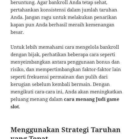
beruntung. Agar bankroll Anda tetap sehat,
pertahankan konsistensi dalam jumlah taruhan
Anda. Jangan ragu untuk melakukan penarikan
kapan pun Anda berhasil meraih kemenangan
besar.
Untuk lebih memahami cara mengelola bankroll
dengan bijak, perhatikan beberapa cara seperti
menyeimbangkan antara penggunaan bonus dan
risiko, dan mempertimbangkan faktor-faktor lain
seperti frekuensi permainan dan pulih dari
kerugian sebelum kembali bermain. Dengan
mengikuti cara-cara ini, Anda akan meningkatkan
peluang menang dalam
cara menang Judi game
slot
.
Menggunakan Strategi Taruhan
yang Tepat