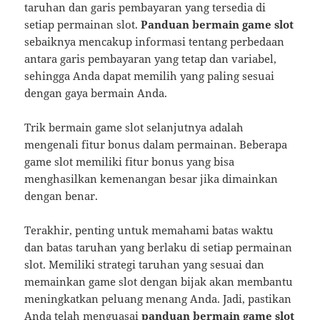
taruhan dan garis pembayaran yang tersedia di
setiap permainan slot.
Panduan bermain game slot
sebaiknya mencakup informasi tentang perbedaan
antara garis pembayaran yang tetap dan variabel,
sehingga Anda dapat memilih yang paling sesuai
dengan gaya bermain Anda.
Trik bermain game slot selanjutnya adalah
mengenali fitur bonus dalam permainan. Beberapa
game slot memiliki fitur bonus yang bisa
menghasilkan kemenangan besar jika dimainkan
dengan benar.
Terakhir, penting untuk memahami batas waktu
dan batas taruhan yang berlaku di setiap permainan
slot. Memiliki strategi taruhan yang sesuai dan
memainkan game slot dengan bijak akan membantu
meningkatkan peluang menang Anda. Jadi, pastikan
Anda telah menguasai
panduan bermain game slot