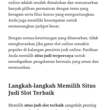
online adalah mudah dimainkan dan menawarkan
banyak pilihan permainan dengan tema yang
beragam serta fitur bonus yang menguntungkan.
Anda juga memiliki kesempatan untuk
memenangkan jackpot besar.
Dengan semua keuntungan yang ditawarkan, tidak
mengherankan jika game slot online semakin
populer di kalangan pencinta judi online. Pastikan
Anda memilih
situs judi terpercaya
untuk
mendapatkan pengalaman bermain yang aman dan
memuaskan.
Langkah-langkah Memilih Situs
Judi Slot Terbaik
Memilih
situs judi slot terbaik
sangatlah penting