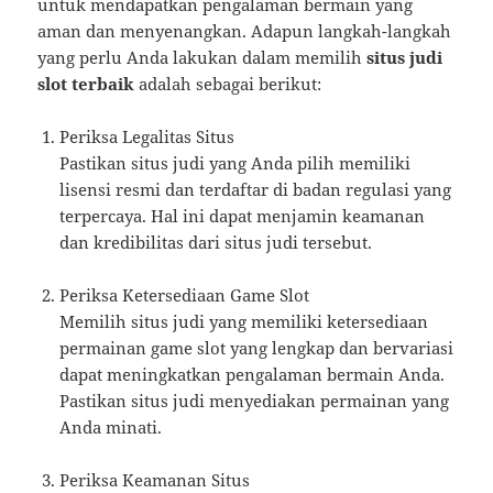
untuk mendapatkan pengalaman bermain yang
aman dan menyenangkan. Adapun langkah-langkah
yang perlu Anda lakukan dalam memilih
situs judi
slot terbaik
adalah sebagai berikut:
Periksa Legalitas Situs
Pastikan situs judi yang Anda pilih memiliki
lisensi resmi dan terdaftar di badan regulasi yang
terpercaya. Hal ini dapat menjamin keamanan
dan kredibilitas dari situs judi tersebut.
Periksa Ketersediaan Game Slot
Memilih situs judi yang memiliki ketersediaan
permainan game slot yang lengkap dan bervariasi
dapat meningkatkan pengalaman bermain Anda.
Pastikan situs judi menyediakan permainan yang
Anda minati.
Periksa Keamanan Situs