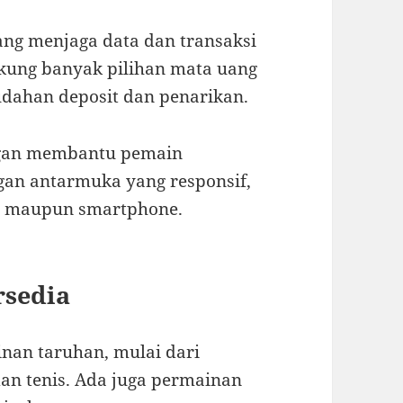
ang menjaga data dan transaksi
kung banyak pilihan mata uang
ahan deposit dan penarikan.
dingan membantu pemain
gan antarmuka yang responsif,
r maupun smartphone.
rsedia
nan taruhan, mulai dari
 dan tenis. Ada juga permainan