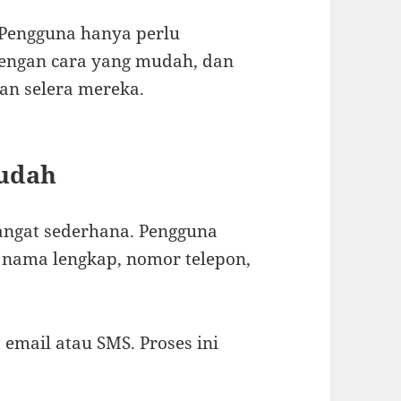
. Pengguna hanya perlu
engan cara yang mudah, dan
an selera mereka.
Mudah
sangat sederhana. Pengguna
i nama lengkap, nomor telepon,
t email atau SMS. Proses ini