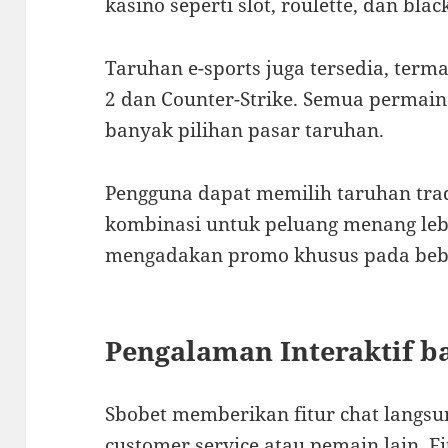
kasino seperti slot, roulette, dan blac
Taruhan e-sports juga tersedia, term
2 dan Counter-Strike. Semua permain
banyak pilihan pasar taruhan.
Pengguna dapat memilih taruhan trad
kombinasi untuk peluang menang lebi
mengadakan promo khusus pada bebe
Pengalaman Interaktif b
Sbobet memberikan fitur chat langs
customer service atau pemain lain. 