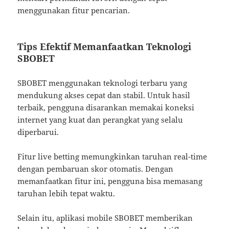
menggunakan fitur pencarian.
Tips Efektif Memanfaatkan Teknologi
SBOBET
SBOBET menggunakan teknologi terbaru yang
mendukung akses cepat dan stabil. Untuk hasil
terbaik, pengguna disarankan memakai koneksi
internet yang kuat dan perangkat yang selalu
diperbarui.
Fitur live betting memungkinkan taruhan real-time
dengan pembaruan skor otomatis. Dengan
memanfaatkan fitur ini, pengguna bisa memasang
taruhan lebih tepat waktu.
Selain itu, aplikasi mobile SBOBET memberikan