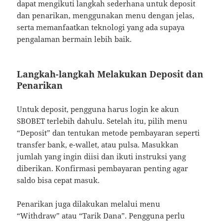
dapat mengikuti langkah sederhana untuk deposit
dan penarikan, menggunakan menu dengan jelas,
serta memanfaatkan teknologi yang ada supaya
pengalaman bermain lebih baik.
Langkah-langkah Melakukan Deposit dan
Penarikan
Untuk deposit, pengguna harus login ke akun
SBOBET terlebih dahulu. Setelah itu, pilih menu
“Deposit” dan tentukan metode pembayaran seperti
transfer bank, e-wallet, atau pulsa. Masukkan
jumlah yang ingin diisi dan ikuti instruksi yang
diberikan. Konfirmasi pembayaran penting agar
saldo bisa cepat masuk.
Penarikan juga dilakukan melalui menu
“Withdraw” atau “Tarik Dana”. Pengguna perlu