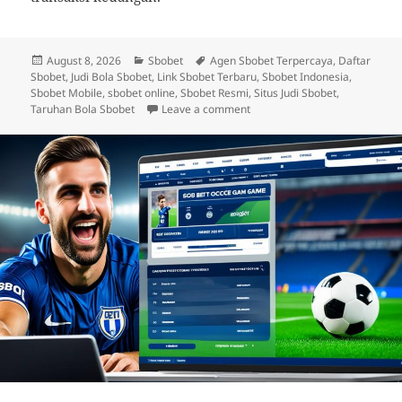
Posted
Categories
Tags
August 8, 2026
Sbobet
Agen Sbobet Terpercaya
,
Daftar
on
Sbobet
,
Judi Bola Sbobet
,
Link Sbobet Terbaru
,
Sbobet Indonesia
,
Sbobet Mobile
,
sbobet online
,
Sbobet Resmi
,
Situs Judi Sbobet
,
on SBOBET Online Informasi 
Taruhan Bola Sbobet
Leave a comment