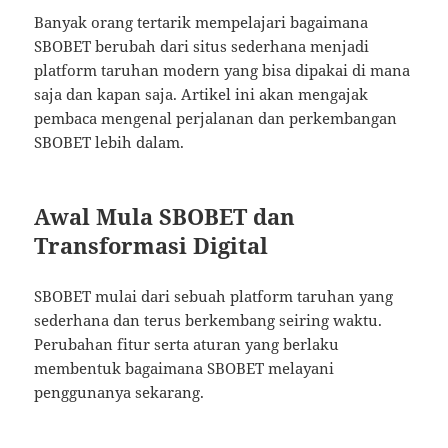
Banyak orang tertarik mempelajari bagaimana
SBOBET berubah dari situs sederhana menjadi
platform taruhan modern yang bisa dipakai di mana
saja dan kapan saja. Artikel ini akan mengajak
pembaca mengenal perjalanan dan perkembangan
SBOBET lebih dalam.
Awal Mula SBOBET dan
Transformasi Digital
SBOBET mulai dari sebuah platform taruhan yang
sederhana dan terus berkembang seiring waktu.
Perubahan fitur serta aturan yang berlaku
membentuk bagaimana SBOBET melayani
penggunanya sekarang.