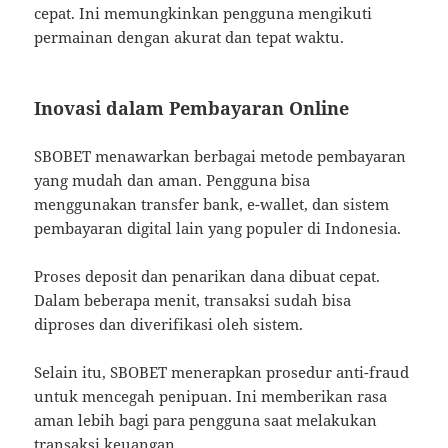
cepat. Ini memungkinkan pengguna mengikuti
permainan dengan akurat dan tepat waktu.
Inovasi dalam Pembayaran Online
SBOBET menawarkan berbagai metode pembayaran
yang mudah dan aman. Pengguna bisa
menggunakan transfer bank, e-wallet, dan sistem
pembayaran digital lain yang populer di Indonesia.
Proses deposit dan penarikan dana dibuat cepat.
Dalam beberapa menit, transaksi sudah bisa
diproses dan diverifikasi oleh sistem.
Selain itu, SBOBET menerapkan prosedur anti-fraud
untuk mencegah penipuan. Ini memberikan rasa
aman lebih bagi para pengguna saat melakukan
transaksi keuangan.