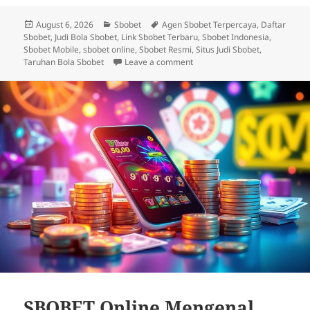
Posted
Categories
Tags
August 6, 2026
Sbobet
Agen Sbobet Terpercaya
,
Daftar
on
Sbobet
,
Judi Bola Sbobet
,
Link Sbobet Terbaru
,
Sbobet Indonesia
,
Sbobet Mobile
,
sbobet online
,
Sbobet Resmi
,
Situs Judi Sbobet
,
on SBOBET Online Memahami 
Taruhan Bola Sbobet
Leave a comment
SBOBET Online Mengenal