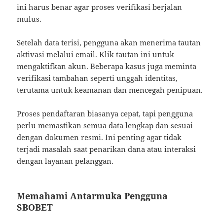
ini harus benar agar proses verifikasi berjalan
mulus.
Setelah data terisi, pengguna akan menerima tautan
aktivasi melalui email. Klik tautan ini untuk
mengaktifkan akun. Beberapa kasus juga meminta
verifikasi tambahan seperti unggah identitas,
terutama untuk keamanan dan mencegah penipuan.
Proses pendaftaran biasanya cepat, tapi pengguna
perlu memastikan semua data lengkap dan sesuai
dengan dokumen resmi. Ini penting agar tidak
terjadi masalah saat penarikan dana atau interaksi
dengan layanan pelanggan.
Memahami Antarmuka Pengguna
SBOBET