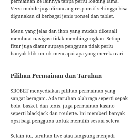
permainan ke lainnya tanpa perlu loading lama.
Versi mobile juga dirancang responsif sehingga bisa
digunakan di berbagai jenis ponsel dan tablet.
Menu yang jelas dan ikon yang mudah dikenali
membuat navigasi tidak membingungkan. Setiap
fitur juga diatur supaya pengguna tidak perlu
banyak klik untuk mencapai apa yang mereka cari.
Pilihan Permainan dan Taruhan
SBOBET menyediakan pilihan permainan yang
sangat beragam. Ada taruhan olahraga seperti sepak
bola, basket, dan tenis, juga permainan kasino
seperti blackjack dan roulette. Ini memberi banyak
opsi bagi pengguna untuk memilih sesuai selera.
Selain itu, taruhan live atau langsung menjadi