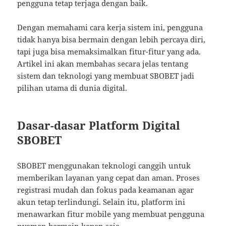
pengguna tetap terjaga dengan baik.
Dengan memahami cara kerja sistem ini, pengguna
tidak hanya bisa bermain dengan lebih percaya diri,
tapi juga bisa memaksimalkan fitur-fitur yang ada.
Artikel ini akan membahas secara jelas tentang
sistem dan teknologi yang membuat SBOBET jadi
pilihan utama di dunia digital.
Dasar-dasar Platform Digital
SBOBET
SBOBET menggunakan teknologi canggih untuk
memberikan layanan yang cepat dan aman. Proses
registrasi mudah dan fokus pada keamanan agar
akun tetap terlindungi. Selain itu, platform ini
menawarkan fitur mobile yang membuat pengguna