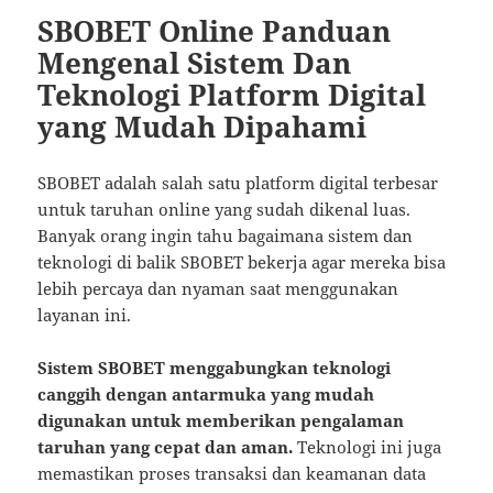
SBOBET Online Panduan
Mengenal Sistem Dan
Teknologi Platform Digital
yang Mudah Dipahami
SBOBET adalah salah satu platform digital terbesar
untuk taruhan online yang sudah dikenal luas.
Banyak orang ingin tahu bagaimana sistem dan
teknologi di balik SBOBET bekerja agar mereka bisa
lebih percaya dan nyaman saat menggunakan
layanan ini.
Sistem SBOBET menggabungkan teknologi
canggih dengan antarmuka yang mudah
digunakan untuk memberikan pengalaman
taruhan yang cepat dan aman.
Teknologi ini juga
memastikan proses transaksi dan keamanan data