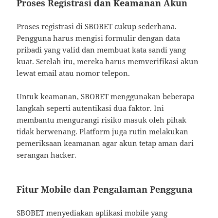
Proses Registrasi dan Keamanan Akun
Proses registrasi di SBOBET cukup sederhana.
Pengguna harus mengisi formulir dengan data
pribadi yang valid dan membuat kata sandi yang
kuat. Setelah itu, mereka harus memverifikasi akun
lewat email atau nomor telepon.
Untuk keamanan, SBOBET menggunakan beberapa
langkah seperti autentikasi dua faktor. Ini
membantu mengurangi risiko masuk oleh pihak
tidak berwenang. Platform juga rutin melakukan
pemeriksaan keamanan agar akun tetap aman dari
serangan hacker.
Fitur Mobile dan Pengalaman Pengguna
SBOBET menyediakan aplikasi mobile yang