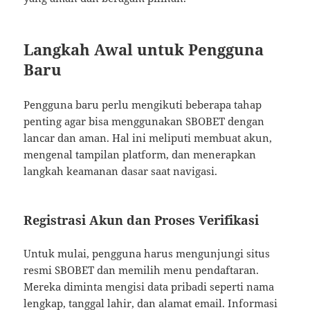
Langkah Awal untuk Pengguna
Baru
Pengguna baru perlu mengikuti beberapa tahap
penting agar bisa menggunakan SBOBET dengan
lancar dan aman. Hal ini meliputi membuat akun,
mengenal tampilan platform, dan menerapkan
langkah keamanan dasar saat navigasi.
Registrasi Akun dan Proses Verifikasi
Untuk mulai, pengguna harus mengunjungi situs
resmi SBOBET dan memilih menu pendaftaran.
Mereka diminta mengisi data pribadi seperti nama
lengkap, tanggal lahir, dan alamat email. Informasi