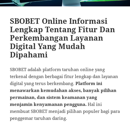
SBOBET Online Informasi
Lengkap Tentang Fitur Dan
Perkembangan Layanan
Digital Yang Mudah
Dipahami
SBOBET adalah platform taruhan online yang
terkenal dengan berbagai fitur lengkap dan layanan
digital yang terus berkembang.
Platform ini
menawarkan kemudahan akses, banyak pilihan
permainan, dan sistem keamanan yang
menjamin kenyamanan pengguna.
Hal ini
membuat SBOBET menjadi pilihan populer bagi para
penggemar taruhan daring.