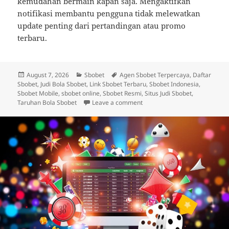
kemudahan bermain kapan saja. Mengaktifkan
notifikasi membantu pengguna tidak melewatkan
update penting dari pertandingan atau promo
terbaru.
Posted
Categories
Tags
August 7, 2026
Sbobet
Agen Sbobet Terpercaya
,
Daftar
on
Sbobet
,
Judi Bola Sbobet
,
Link Sbobet Terbaru
,
Sbobet Indonesia
,
Sbobet Mobile
,
sbobet online
,
Sbobet Resmi
,
Situs Judi Sbobet
,
on SBOBET Online Panduan Me
Taruhan Bola Sbobet
Leave a comment