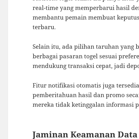
real-time yang memperbarui hasil den
membantu pemain membuat keputusa
terbaru.
Selain itu, ada pilihan taruhan yang
berbagai pasaran togel sesuai prefer
mendukung transaksi cepat, jadi depo
Fitur notifikasi otomatis juga tersed
pemberitahuan hasil dan promo seca
mereka tidak ketinggalan informasi p
Jaminan Keamanan Data