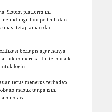
a. Sistem platform ini
 melindungi data pribadi dan
ormasi tetap aman dari
verifikasi berlapis agar hanya
ses akun mereka. Ini termasuk
ntuk login.
uan terus menerus terhadap
cobaan masuk tanpa izin,
 sementara.