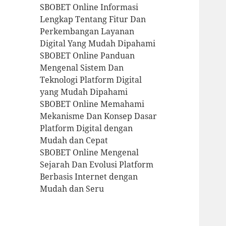
SBOBET Online Informasi
Lengkap Tentang Fitur Dan
Perkembangan Layanan
Digital Yang Mudah Dipahami
SBOBET Online Panduan
Mengenal Sistem Dan
Teknologi Platform Digital
yang Mudah Dipahami
SBOBET Online Memahami
Mekanisme Dan Konsep Dasar
Platform Digital dengan
Mudah dan Cepat
SBOBET Online Mengenal
Sejarah Dan Evolusi Platform
Berbasis Internet dengan
Mudah dan Seru