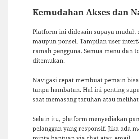
Kemudahan Akses dan Na
Platform ini didesain supaya mudah 
maupun ponsel. Tampilan user interf
ramah pengguna. Semua menu dan t
ditemukan.
Navigasi cepat membuat pemain bis
tanpa hambatan. Hal ini penting sup
saat memasang taruhan atau melihat 
Selain itu, platform menyediakan pa
pelanggan yang responsif. Jika ada m
minta bantuan via chat atau email.