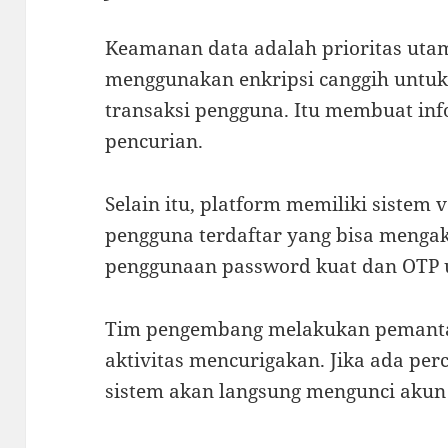
Keamanan data adalah prioritas utam
menggunakan enkripsi canggih untuk
transaksi pengguna. Itu membuat inf
pencurian.
Selain itu, platform memiliki sistem 
pengguna terdaftar yang bisa mengak
penggunaan password kuat dan OTP u
Tim pengembang melakukan pemanta
aktivitas mencurigakan. Jika ada per
sistem akan langsung mengunci akun