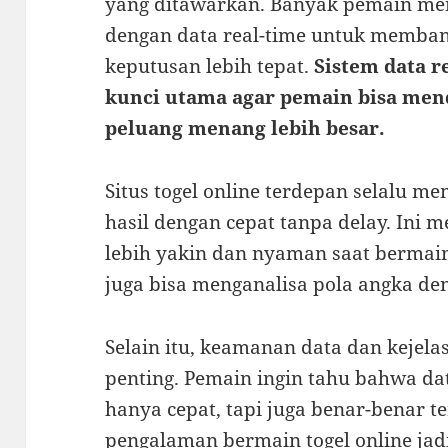
yang ditawarkan. Banyak pemain men
dengan data real-time untuk memb
keputusan lebih tepat.
Sistem data r
kunci utama agar pemain bisa men
peluang menang lebih besar.
Situs togel online terdepan selalu 
hasil dengan cepat tanpa delay. Ini
lebih yakin dan nyaman saat bermain
juga bisa menganalisa pola angka de
Selain itu, keamanan data dan kejelas
penting. Pemain ingin tahu bahwa d
hanya cepat, tapi juga benar-benar t
pengalaman bermain togel online ja