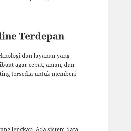
line Terdepan
eknologi dan layanan yang
buat agar cepat, aman, dan
ting tersedia untuk memberi
 yang lengkap. Ada sistem data