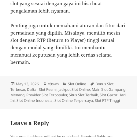
slot yang sesuai dengan gaya ini bisa buat
pengalaman lebih nyaman.
Penting juga untuk memahami aturan dan fitur dari
permainan yang dipilih. Misalnya, memilih mesin
slot dengan RTP (Return to Player) tinggi sesuai
dengan modal yang dimiliki. Ini membantu
membuat keputusan yang lebih cerdas selama
bermain.
Posted
Author
Categories
Tags
May 13, 2026
x9swh
Slot Online
Bonus Slot
on
Terbesar
,
Daftar Slot Resmi
,
Jackpot Slot Online
,
Main Slot Gampang
Menang
,
Provider Slot Terpopuler
,
Situs Slot Terbaik
,
Slot Gacor Hari
Ini
,
Slot Online Indonesia
,
Slot Online Terpercaya
,
Slot RTP Tinggi
Leave a Reply
Your email address will not be published.
Required fields are