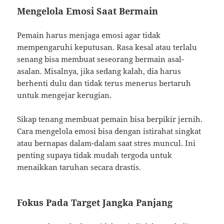
Mengelola Emosi Saat Bermain
Pemain harus menjaga emosi agar tidak
mempengaruhi keputusan. Rasa kesal atau terlalu
senang bisa membuat seseorang bermain asal-
asalan. Misalnya, jika sedang kalah, dia harus
berhenti dulu dan tidak terus menerus bertaruh
untuk mengejar kerugian.
Sikap tenang membuat pemain bisa berpikir jernih.
Cara mengelola emosi bisa dengan istirahat singkat
atau bernapas dalam-dalam saat stres muncul. Ini
penting supaya tidak mudah tergoda untuk
menaikkan taruhan secara drastis.
Fokus Pada Target Jangka Panjang