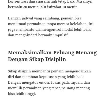
konsentrasi dan suasana hati tetap baik. Misalnya,
bermain 30 menit, lalu istirahat 10 menit.
Dengan jadwal yang seimbang, pemain bisa
menikmati permainan tanpa merasa kelelahan. Ini
juga membantu dia mengontrol modal lebih baik
dan menghindari bermain impulsif.
Memaksimalkan Peluang Menang
Dengan Sikap Disiplin
Sikap disiplin membantu pemain mengendalikan
diri dan membuat keputusan yang lebih baik.
Dengan mengatur emosi, fokus pada tujuan, dan
memilih permainan yang tepat, peluang menang
bisa lebih tinggi.