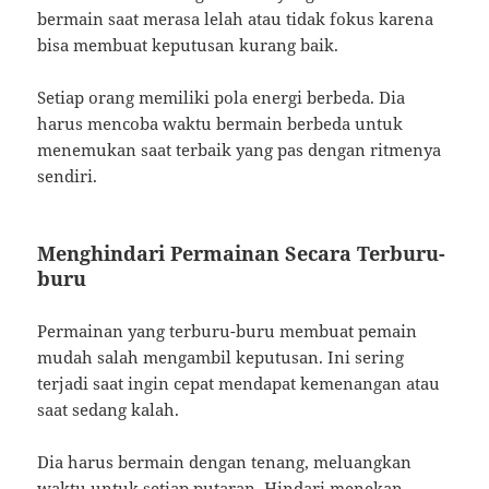
bermain saat merasa lelah atau tidak fokus karena
bisa membuat keputusan kurang baik.
Setiap orang memiliki pola energi berbeda. Dia
harus mencoba waktu bermain berbeda untuk
menemukan saat terbaik yang pas dengan ritmenya
sendiri.
Menghindari Permainan Secara Terburu-
buru
Permainan yang terburu-buru membuat pemain
mudah salah mengambil keputusan. Ini sering
terjadi saat ingin cepat mendapat kemenangan atau
saat sedang kalah.
Dia harus bermain dengan tenang, meluangkan
waktu untuk setiap putaran. Hindari menekan