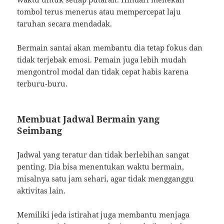
tombol terus menerus atau mempercepat laju
taruhan secara mendadak.
Bermain santai akan membantu dia tetap fokus dan
tidak terjebak emosi. Pemain juga lebih mudah
mengontrol modal dan tidak cepat habis karena
terburu-buru.
Membuat Jadwal Bermain yang
Seimbang
Jadwal yang teratur dan tidak berlebihan sangat
penting. Dia bisa menentukan waktu bermain,
misalnya satu jam sehari, agar tidak mengganggu
aktivitas lain.
Memiliki jeda istirahat juga membantu menjaga