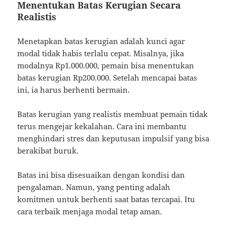
Menentukan Batas Kerugian Secara
Realistis
Menetapkan batas kerugian adalah kunci agar
modal tidak habis terlalu cepat. Misalnya, jika
modalnya Rp1.000.000, pemain bisa menentukan
batas kerugian Rp200.000. Setelah mencapai batas
ini, ia harus berhenti bermain.
Batas kerugian yang realistis membuat pemain tidak
terus mengejar kekalahan. Cara ini membantu
menghindari stres dan keputusan impulsif yang bisa
berakibat buruk.
Batas ini bisa disesuaikan dengan kondisi dan
pengalaman. Namun, yang penting adalah
komitmen untuk berhenti saat batas tercapai. Itu
cara terbaik menjaga modal tetap aman.