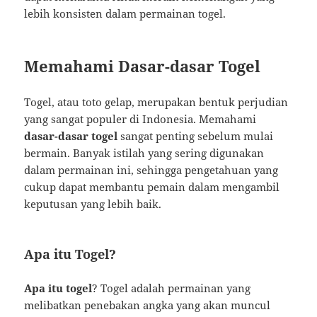
lebih konsisten dalam permainan togel.
Memahami Dasar-dasar Togel
Togel, atau toto gelap, merupakan bentuk perjudian
yang sangat populer di Indonesia. Memahami
dasar-dasar togel
sangat penting sebelum mulai
bermain. Banyak istilah yang sering digunakan
dalam permainan ini, sehingga pengetahuan yang
cukup dapat membantu pemain dalam mengambil
keputusan yang lebih baik.
Apa itu Togel?
Apa itu togel
? Togel adalah permainan yang
melibatkan penebakan angka yang akan muncul