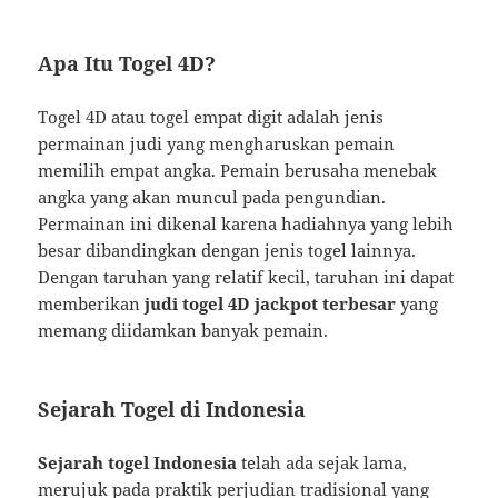
Apa Itu Togel 4D?
Togel 4D atau togel empat digit adalah jenis
permainan judi yang mengharuskan pemain
memilih empat angka. Pemain berusaha menebak
angka yang akan muncul pada pengundian.
Permainan ini dikenal karena hadiahnya yang lebih
besar dibandingkan dengan jenis togel lainnya.
Dengan taruhan yang relatif kecil, taruhan ini dapat
memberikan
judi togel 4D jackpot terbesar
yang
memang diidamkan banyak pemain.
Sejarah Togel di Indonesia
Sejarah togel Indonesia
telah ada sejak lama,
merujuk pada praktik perjudian tradisional yang