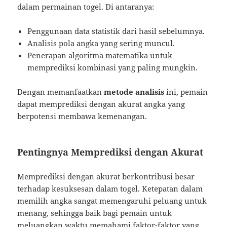
dalam permainan togel. Di antaranya:
Penggunaan data statistik dari hasil sebelumnya.
Analisis pola angka yang sering muncul.
Penerapan algoritma matematika untuk
memprediksi kombinasi yang paling mungkin.
Dengan memanfaatkan
metode analisis
ini, pemain
dapat memprediksi dengan akurat angka yang
berpotensi membawa kemenangan.
Pentingnya Memprediksi dengan Akurat
Memprediksi dengan akurat berkontribusi besar
terhadap kesuksesan dalam togel. Ketepatan dalam
memilih angka sangat memengaruhi peluang untuk
menang, sehingga baik bagi pemain untuk
meluangkan waktu memahami faktor-faktor yang