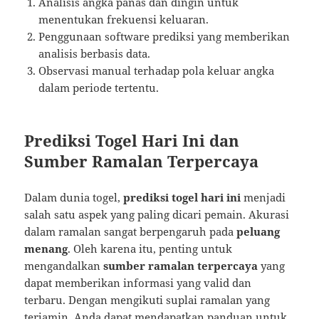
Analisis angka panas dan dingin untuk
menentukan frekuensi keluaran.
Penggunaan software prediksi yang memberikan
analisis berbasis data.
Observasi manual terhadap pola keluar angka
dalam periode tertentu.
Prediksi Togel Hari Ini dan
Sumber Ramalan Terpercaya
Dalam dunia togel,
prediksi togel hari ini
menjadi
salah satu aspek yang paling dicari pemain. Akurasi
dalam ramalan sangat berpengaruh pada
peluang
menang
. Oleh karena itu, penting untuk
mengandalkan
sumber ramalan terpercaya
yang
dapat memberikan informasi yang valid dan
terbaru. Dengan mengikuti suplai ramalan yang
terjamin, Anda dapat mendapatkan panduan untuk