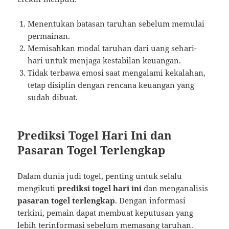
Menentukan batasan taruhan sebelum memulai
permainan.
Memisahkan modal taruhan dari uang sehari-
hari untuk menjaga kestabilan keuangan.
Tidak terbawa emosi saat mengalami kekalahan,
tetap disiplin dengan rencana keuangan yang
sudah dibuat.
Prediksi Togel Hari Ini dan
Pasaran Togel Terlengkap
Dalam dunia judi togel, penting untuk selalu
mengikuti
prediksi togel hari ini
dan menganalisis
pasaran togel terlengkap
. Dengan informasi
terkini, pemain dapat membuat keputusan yang
lebih terinformasi sebelum memasang taruhan.