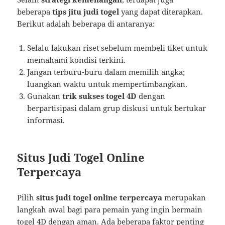
beberapa
tips jitu judi togel
yang dapat diterapkan.
Berikut adalah beberapa di antaranya:
Selalu lakukan riset sebelum membeli tiket untuk
memahami kondisi terkini.
Jangan terburu-buru dalam memilih angka;
luangkan waktu untuk mempertimbangkan.
Gunakan
trik sukses togel 4D
dengan
berpartisipasi dalam grup diskusi untuk bertukar
informasi.
Situs Judi Togel Online
Terpercaya
Pilih
situs judi togel online terpercaya
merupakan
langkah awal bagi para pemain yang ingin bermain
togel 4D dengan aman. Ada beberapa faktor penting