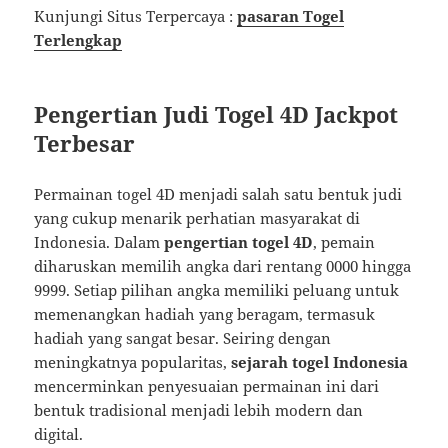
Kunjungi Situs Terpercaya :
pasaran Togel
Terlengkap
Pengertian Judi Togel 4D Jackpot
Terbesar
Permainan togel 4D menjadi salah satu bentuk judi
yang cukup menarik perhatian masyarakat di
Indonesia. Dalam
pengertian togel 4D
, pemain
diharuskan memilih angka dari rentang 0000 hingga
9999. Setiap pilihan angka memiliki peluang untuk
memenangkan hadiah yang beragam, termasuk
hadiah yang sangat besar. Seiring dengan
meningkatnya popularitas,
sejarah togel Indonesia
mencerminkan penyesuaian permainan ini dari
bentuk tradisional menjadi lebih modern dan
digital.