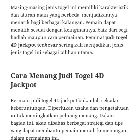
Masing-masing jenis togel ini memiliki karakteristik
dan aturan main yang berbeda, menjadikannya
menarik bagi berbagai kalangan. Pemain dapat
memilih sesuai dengan keinginannya, baik dari segi
hadiah maupun cara permainan. Peminat
judi togel
4D jackpot terbesar
sering kali menjadikan jenis-
jenis togel ini sebagai pilihan utama.
Cara Menang Judi Togel 4D
Jackpot
Bermain judi togel 4D jackpot bukanlah sekadar
keberuntungan. Diperlukan usaha dan pengetahuan
untuk meningkatkan peluang menang. Dalam
bagian ini, akan dibahas berbagai strategi dan tips
yang dapat membantu pemain meraih kemenangan
dalam permainan ini.