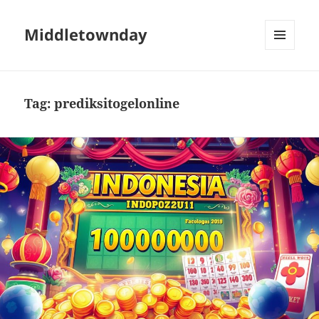
Middletownday
MENU
AND
WIDGETS
Tag:
prediksitogelonline