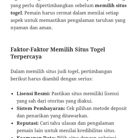
yang perlu dipertimbangkan sebelum
memilih situs
togel
. Pemain harus cermat dalam menilai setiap
aspek untuk memastikan pengalaman taruhan yang
nyaman dan aman.
Faktor-Faktor Memilih Situs Togel
Terpercaya
Dalam memilih situs judi togel, pertimbangan
berikut harus diambil dengan serius:
Lisensi Resmi:
Pastikan situs memiliki lisensi
yang sah dari otoritas yang diakui.
Sistem Pembayaran:
Cek pilihan metode deposit
dan penarikan yang ditawarkan.
Reputasi:
Cari tahu ulasan dan pengalaman
pemain lain untuk menilai kredibilitas situs.
Keamanan Data:
Pilih situs dengan enkripsi