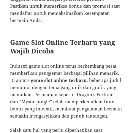
Pastikan untuk memeriksa bonus dan promosi saat
mendaftar untuk memaksimalkan kesempatan
bermain Anda.
Game Slot Online Terbaru yang
Wajib Dicoba
Industri game slot online terus berkembang pesat,
memberikan penggemar berbagai pilihan menarik.
Di antara
game slot online terbaru
, beberapa judul
menonjol dengan tema yang unik dan grafik yang
memukau. Permainan seperti “Dragon’s Fortune”
dan “Mystic Jungle” telah memperkenalkan fitur
bonus yang inovatif, membuat pengalaman bermain
semakin mengasyikkan dan penuh tantangan.
Salah satu hal yang perlu diperhatikan saat