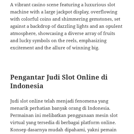
A vibrant casino scene featuring a luxurious slot
machine with a large jackpot display, overflowing
with colorful coins and shimmering gemstones, set
against a backdrop of dazzling lights and an opulent
atmosphere, showcasing a diverse array of fruits
and lucky symbols on the reels, emphasizing
excitement and the allure of winning big.
Pengantar Judi Slot Online di
Indonesia
Judi slot online telah menjadi fenomena yang
menarik perhatian banyak orang di Indonesia.
Permainan ini melibatkan penggunaan mesin slot
virtual yang tersedia di berbagai platform online.
Konsep dasarnya mudah dipahami, yakni pemain