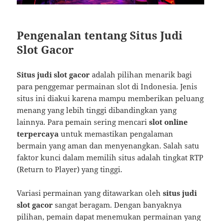
Pengenalan tentang Situs Judi
Slot Gacor
Situs judi slot gacor
adalah pilihan menarik bagi
para penggemar permainan slot di Indonesia. Jenis
situs ini diakui karena mampu memberikan peluang
menang yang lebih tinggi dibandingkan yang
lainnya. Para pemain sering mencari
slot online
terpercaya
untuk memastikan pengalaman
bermain yang aman dan menyenangkan. Salah satu
faktor kunci dalam memilih situs adalah tingkat RTP
(Return to Player) yang tinggi.
Variasi permainan yang ditawarkan oleh
situs judi
slot gacor
sangat beragam. Dengan banyaknya
pilihan, pemain dapat menemukan permainan yang