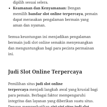
dipilih sesuai selera.
Keamanan dan Kenyamanan:
Dengan
memilih
bandar slot online terpercaya
, pemain
dapat merasakan pengalaman bermain yang
aman dan nyaman.
Semua keuntungan ini menjadikan pengalaman
bermain judi slot online semakin menyenangkan
dan menguntungkan bagi para pecinta permainan
ini.
Judi Slot Online Terpercaya
Pemilihan situs
judi slot online
terpercaya
menjadi langkah awal yang krusial bagi
para pemain. Berbagai faktor mempengaruhi
integritas dan layanan yang diberikan suatu situs.
Dengan memperhatikan
ciri-ciri situs judi slot