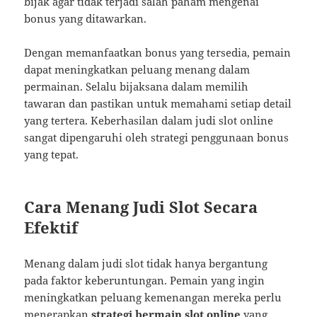
bijak agar tidak terjadi salah paham mengenai
bonus yang ditawarkan.
Dengan memanfaatkan bonus yang tersedia, pemain
dapat meningkatkan peluang menang dalam
permainan. Selalu bijaksana dalam memilih
tawaran dan pastikan untuk memahami setiap detail
yang tertera. Keberhasilan dalam judi slot online
sangat dipengaruhi oleh strategi penggunaan bonus
yang tepat.
Cara Menang Judi Slot Secara
Efektif
Menang dalam judi slot tidak hanya bergantung
pada faktor keberuntungan. Pemain yang ingin
meningkatkan peluang kemenangan mereka perlu
menerapkan
strategi bermain slot online
yang