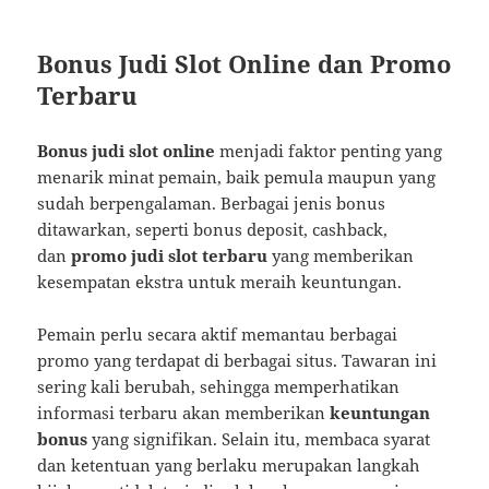
Bonus Judi Slot Online dan Promo
Terbaru
Bonus judi slot online
menjadi faktor penting yang
menarik minat pemain, baik pemula maupun yang
sudah berpengalaman. Berbagai jenis bonus
ditawarkan, seperti bonus deposit, cashback,
dan
promo judi slot terbaru
yang memberikan
kesempatan ekstra untuk meraih keuntungan.
Pemain perlu secara aktif memantau berbagai
promo yang terdapat di berbagai situs. Tawaran ini
sering kali berubah, sehingga memperhatikan
informasi terbaru akan memberikan
keuntungan
bonus
yang signifikan. Selain itu, membaca syarat
dan ketentuan yang berlaku merupakan langkah