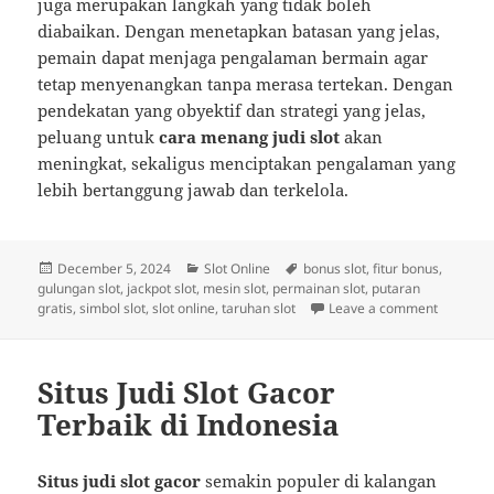
juga merupakan langkah yang tidak boleh
diabaikan. Dengan menetapkan batasan yang jelas,
pemain dapat menjaga pengalaman bermain agar
tetap menyenangkan tanpa merasa tertekan. Dengan
pendekatan yang obyektif dan strategi yang jelas,
peluang untuk
cara menang judi slot
akan
meningkat, sekaligus menciptakan pengalaman yang
lebih bertanggung jawab dan terkelola.
Posted
Categories
Tags
December 5, 2024
Slot Online
bonus slot
,
fitur bonus
,
on
gulungan slot
,
jackpot slot
,
mesin slot
,
permainan slot
,
putaran
on Daftar
gratis
,
simbol slot
,
slot online
,
taruhan slot
Leave a comment
Situs Judi Slot Gacor
Terbaik di Indonesia
Situs judi slot gacor
semakin populer di kalangan