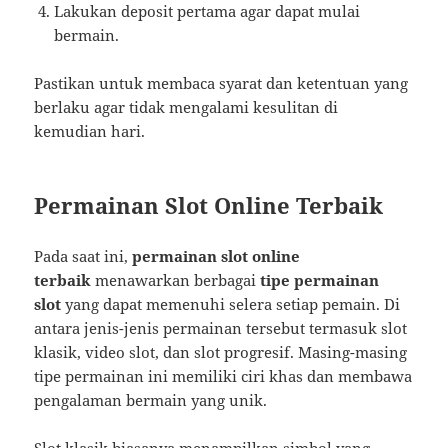
Lakukan deposit pertama agar dapat mulai
bermain.
Pastikan untuk membaca syarat dan ketentuan yang
berlaku agar tidak mengalami kesulitan di
kemudian hari.
Permainan Slot Online Terbaik
Pada saat ini,
permainan slot online
terbaik
menawarkan berbagai
tipe permainan
slot
yang dapat memenuhi selera setiap pemain. Di
antara jenis-jenis permainan tersebut termasuk slot
klasik, video slot, dan slot progresif. Masing-masing
tipe permainan ini memiliki ciri khas dan membawa
pengalaman bermain yang unik.
Slot klasik biasanya menampilkan simbol yang