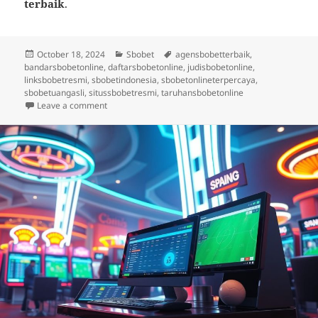
terbaik
.
Posted
Categories
Tags
October 18, 2024
Sbobet
agensbobetterbaik
,
on
bandarsbobetonline
,
daftarsbobetonline
,
judisbobetonline
,
linksbobetresmi
,
sbobetindonesia
,
sbobetonlineterpercaya
,
sbobetuangasli
,
situssbobetresmi
,
taruhansbobetonline
on Situs Judi SBOBET Deposit Pulsa Terpercaya
Leave a comment