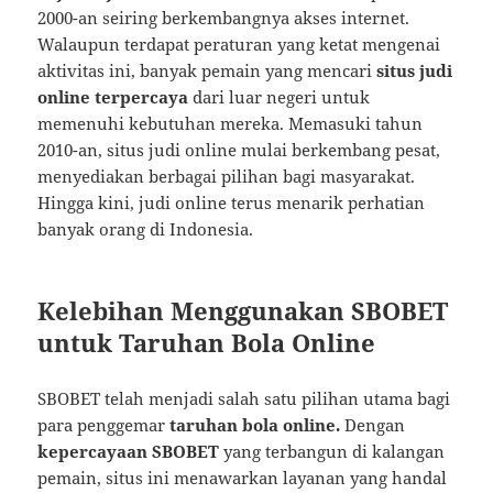
2000-an seiring berkembangnya akses internet.
Walaupun terdapat peraturan yang ketat mengenai
aktivitas ini, banyak pemain yang mencari
situs judi
online terpercaya
dari luar negeri untuk
memenuhi kebutuhan mereka. Memasuki tahun
2010-an, situs judi online mulai berkembang pesat,
menyediakan berbagai pilihan bagi masyarakat.
Hingga kini, judi online terus menarik perhatian
banyak orang di Indonesia.
Kelebihan Menggunakan SBOBET
untuk Taruhan Bola Online
SBOBET telah menjadi salah satu pilihan utama bagi
para penggemar
taruhan bola online.
Dengan
kepercayaan SBOBET
yang terbangun di kalangan
pemain, situs ini menawarkan layanan yang handal