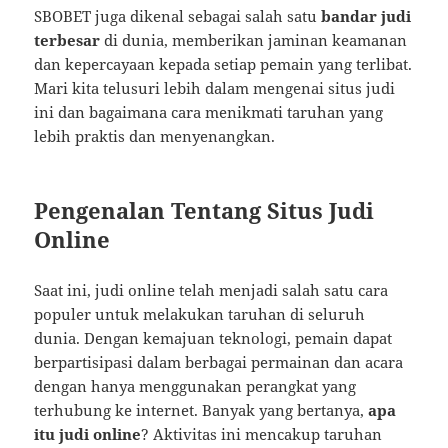
SBOBET juga dikenal sebagai salah satu
bandar judi
terbesar
di dunia, memberikan jaminan keamanan
dan kepercayaan kepada setiap pemain yang terlibat.
Mari kita telusuri lebih dalam mengenai situs judi
ini dan bagaimana cara menikmati taruhan yang
lebih praktis dan menyenangkan.
Pengenalan Tentang Situs Judi
Online
Saat ini, judi online telah menjadi salah satu cara
populer untuk melakukan taruhan di seluruh
dunia. Dengan kemajuan teknologi, pemain dapat
berpartisipasi dalam berbagai permainan dan acara
dengan hanya menggunakan perangkat yang
terhubung ke internet. Banyak yang bertanya,
apa
itu judi online
? Aktivitas ini mencakup taruhan