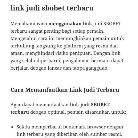
link judi sbobet terbaru
Memahami
cara menggunakan link
judi SBOBET
terbaru sangat penting bagi setiap pemain.
Mengetahui cara ini memungkinkan pemain untuk
terhubung langsung ke platform yang resmi dan
aman, menghindari risiko penipuan. Dengan link
yang selalu diperbarui, pengalaman bermain dapat
berjalan dengan lancar dan tanpa gangguan.
Cara Memanfaatkan Link Judi Terbaru
Agar dapat memanfaatkan
link judi SBOBET
terbaru
dengan optimal, pemain disarankan untuk:
Selalu memperbarui bookmark browser dengan
link terbaru yang diberikan oleh sumber resmi.