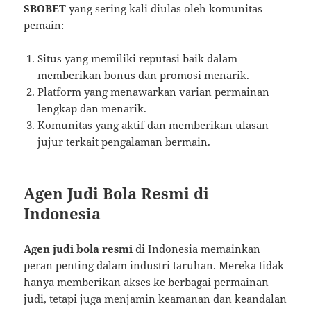
SBOBET
yang sering kali diulas oleh komunitas
pemain:
Situs yang memiliki reputasi baik dalam
memberikan bonus dan promosi menarik.
Platform yang menawarkan varian permainan
lengkap dan menarik.
Komunitas yang aktif dan memberikan ulasan
jujur terkait pengalaman bermain.
Agen Judi Bola Resmi di
Indonesia
Agen judi bola resmi
di Indonesia memainkan
peran penting dalam industri taruhan. Mereka tidak
hanya memberikan akses ke berbagai permainan
judi, tetapi juga menjamin keamanan dan keandalan