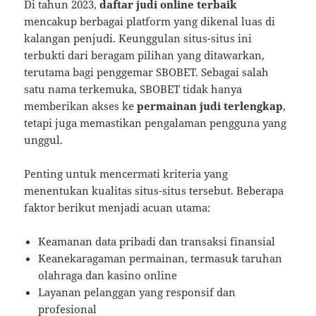
Di tahun 2023,
daftar judi online terbaik
mencakup berbagai platform yang dikenal luas di
kalangan penjudi. Keunggulan situs-situs ini
terbukti dari beragam pilihan yang ditawarkan,
terutama bagi penggemar SBOBET. Sebagai salah
satu nama terkemuka, SBOBET tidak hanya
memberikan akses ke
permainan judi terlengkap
,
tetapi juga memastikan pengalaman pengguna yang
unggul.
Penting untuk mencermati kriteria yang
menentukan kualitas situs-situs tersebut. Beberapa
faktor berikut menjadi acuan utama:
Keamanan data pribadi dan transaksi finansial
Keanekaragaman permainan, termasuk taruhan
olahraga dan kasino online
Layanan pelanggan yang responsif dan
profesional