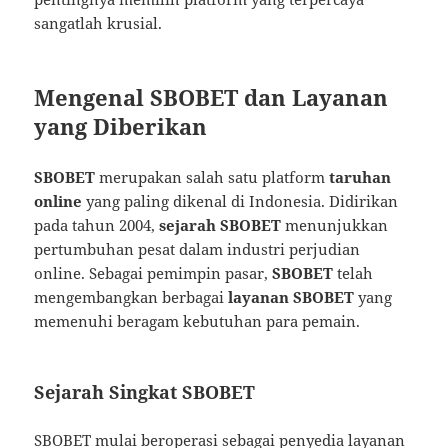
sangatlah krusial.
Mengenal SBOBET dan Layanan
yang Diberikan
SBOBET
merupakan salah satu platform
taruhan
online
yang paling dikenal di Indonesia. Didirikan
pada tahun 2004,
sejarah SBOBET
menunjukkan
pertumbuhan pesat dalam industri perjudian
online. Sebagai pemimpin pasar,
SBOBET
telah
mengembangkan berbagai
layanan SBOBET
yang
memenuhi beragam kebutuhan para pemain.
Sejarah Singkat SBOBET
SBOBET mulai beroperasi sebagai penyedia layanan