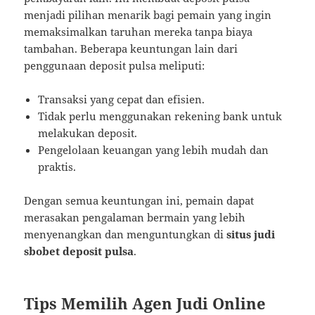
menjadi pilihan menarik bagi pemain yang ingin
memaksimalkan taruhan mereka tanpa biaya
tambahan. Beberapa keuntungan lain dari
penggunaan deposit pulsa meliputi:
Transaksi yang cepat dan efisien.
Tidak perlu menggunakan rekening bank untuk
melakukan deposit.
Pengelolaan keuangan yang lebih mudah dan
praktis.
Dengan semua keuntungan ini, pemain dapat
merasakan pengalaman bermain yang lebih
menyenangkan dan menguntungkan di
situs judi
sbobet deposit pulsa
.
Tips Memilih Agen Judi Online