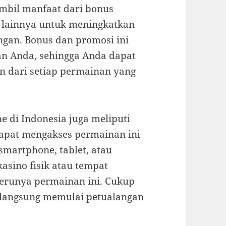
mbil manfaat dari bonus
si lainnya untuk meningkatkan
gan. Bonus dan promosi ini
an Anda, sehingga Anda dapat
 dari setiap permainan yang
e di Indonesia juga meliputi
pat mengakses permainan ini
smartphone, tablet, atau
kasino fisik atau tempat
serunya permainan ini. Cukup
t langsung memulai petualangan