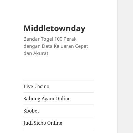
Middletownday
Bandar Togel 100 Perak
dengan Data Keluaran Cepat
dan Akurat
Live Casino
Sabung Ayam Online
Sbobet
Judi Sicbo Online