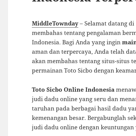
MiddleTownday
– Selamat datang di 
membahas tentang pengalaman bermai
Indonesia. Bagi Anda yang ingin
main
aman dan terpercaya, Anda telah dat
akan membahas tentang situs-situs 
permainan Toto Sicbo dengan keamana
Toto Sicbo Online Indonesia
menawa
judi dadu online yang seru dan men
taruhan pada berbagai hasil dadu y
kemenangan besar. Bergabunglah sek
judi dadu online dengan keuntungan