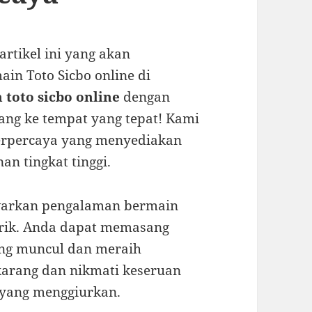
artikel ini yang akan
n Toto Sicbo online di
 toto sicbo online
dengan
ang ke tempat yang tepat! Kami
terpercaya yang menyediakan
n tingkat tinggi.
rkan pengalaman bermain
arik. Anda dapat memasang
ang muncul dan meraih
arang dan nikmati keseruan
 yang menggiurkan.