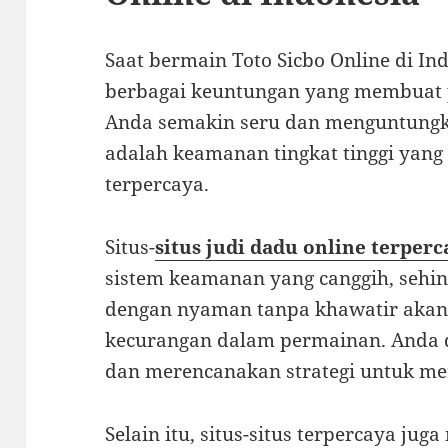
Saat bermain Toto Sicbo Online di I
berbagai keuntungan yang membuat 
Anda semakin seru dan menguntungk
adalah keamanan tingkat tinggi yang 
terpercaya.
Situs-
situs judi dadu online terperc
sistem keamanan yang canggih, sehi
dengan nyaman tanpa khawatir akan 
kecurangan dalam permainan. Anda 
dan merencanakan strategi untuk m
Selain itu, situs-situs terpercaya j