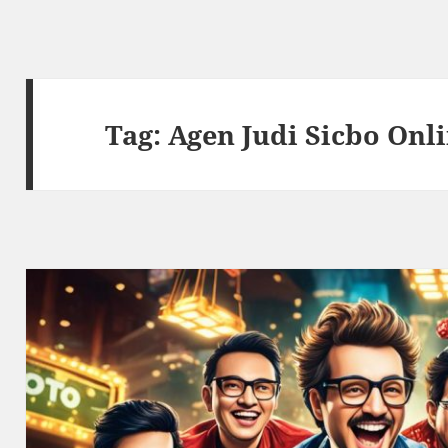
Tag:
Agen Judi Sicbo Onl