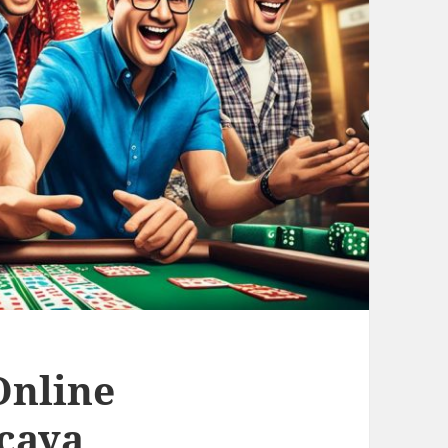
Online
caya