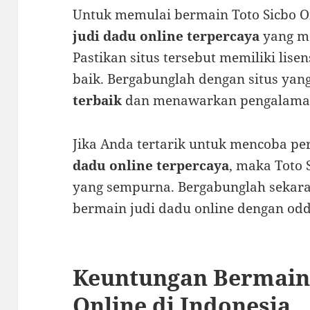
Untuk memulai bermain Toto Sicbo O
judi dadu online terpercaya
yang m
Pastikan situs tersebut memiliki lise
baik. Bergabunglah dengan situs ya
terbaik
dan menawarkan pengalaman
Jika Anda tertarik untuk mencoba 
dadu online terpercaya
, maka Toto 
yang sempurna. Bergabunglah sekar
bermain judi dadu online dengan odd
Keuntungan Bermain 
Online di Indonesia