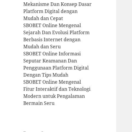
Mekanisme Dan Konsep Dasar
Platform Digital dengan
Mudah dan Cepat
SBOBET Online Mengenal
Sejarah Dan Evolusi Platform
Berbasis Internet dengan
Mudah dan Seru
SBOBET Online Informasi
Seputar Keamanan Dan
Penggunaan Platform Digital
Dengan Tips Mudah
SBOBET Online Mengenal
Fitur Interaktif dan Teknologi
Modern untuk Pengalaman
Bermain Seru