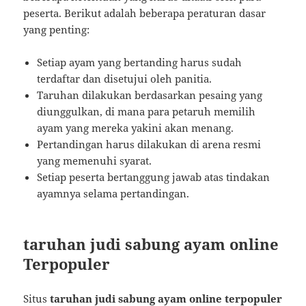
peserta. Berikut adalah beberapa peraturan dasar
yang penting:
Setiap ayam yang bertanding harus sudah
terdaftar dan disetujui oleh panitia.
Taruhan dilakukan berdasarkan pesaing yang
diunggulkan, di mana para petaruh memilih
ayam yang mereka yakini akan menang.
Pertandingan harus dilakukan di arena resmi
yang memenuhi syarat.
Setiap peserta bertanggung jawab atas tindakan
ayamnya selama pertandingan.
taruhan judi sabung ayam online
Terpopuler
Situs
taruhan judi sabung ayam online terpopuler