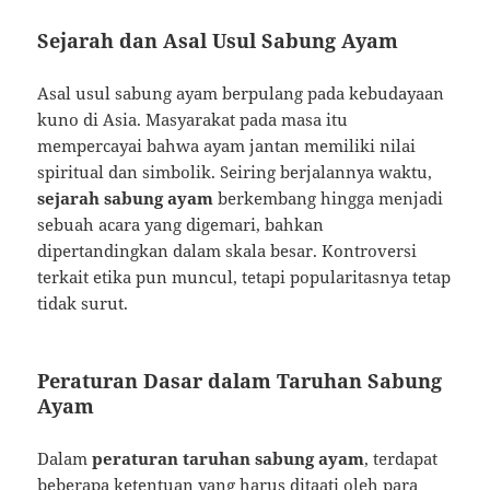
Sejarah dan Asal Usul Sabung Ayam
Asal usul sabung ayam berpulang pada kebudayaan
kuno di Asia. Masyarakat pada masa itu
mempercayai bahwa ayam jantan memiliki nilai
spiritual dan simbolik. Seiring berjalannya waktu,
sejarah sabung ayam
berkembang hingga menjadi
sebuah acara yang digemari, bahkan
dipertandingkan dalam skala besar. Kontroversi
terkait etika pun muncul, tetapi popularitasnya tetap
tidak surut.
Peraturan Dasar dalam Taruhan Sabung
Ayam
Dalam
peraturan taruhan sabung ayam
, terdapat
beberapa ketentuan yang harus ditaati oleh para