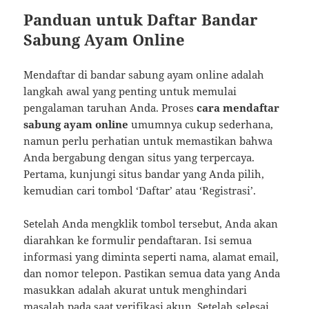
Panduan untuk Daftar Bandar
Sabung Ayam Online
Mendaftar di bandar sabung ayam online adalah
langkah awal yang penting untuk memulai
pengalaman taruhan Anda. Proses
cara mendaftar
sabung ayam online
umumnya cukup sederhana,
namun perlu perhatian untuk memastikan bahwa
Anda bergabung dengan situs yang terpercaya.
Pertama, kunjungi situs bandar yang Anda pilih,
kemudian cari tombol ‘Daftar’ atau ‘Registrasi’.
Setelah Anda mengklik tombol tersebut, Anda akan
diarahkan ke formulir pendaftaran. Isi semua
informasi yang diminta seperti nama, alamat email,
dan nomor telepon. Pastikan semua data yang Anda
masukkan adalah akurat untuk menghindari
masalah pada saat verifikasi akun. Setelah selesai,