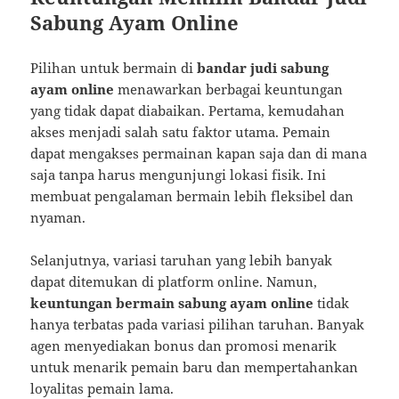
Sabung Ayam Online
Pilihan untuk bermain di
bandar judi sabung
ayam online
menawarkan berbagai keuntungan
yang tidak dapat diabaikan. Pertama, kemudahan
akses menjadi salah satu faktor utama. Pemain
dapat mengakses permainan kapan saja dan di mana
saja tanpa harus mengunjungi lokasi fisik. Ini
membuat pengalaman bermain lebih fleksibel dan
nyaman.
Selanjutnya, variasi taruhan yang lebih banyak
dapat ditemukan di platform online. Namun,
keuntungan bermain sabung ayam online
tidak
hanya terbatas pada variasi pilihan taruhan. Banyak
agen menyediakan bonus dan promosi menarik
untuk menarik pemain baru dan mempertahankan
loyalitas pemain lama.