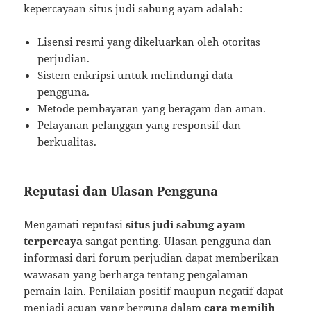
kepercayaan situs judi sabung ayam adalah:
Lisensi resmi yang dikeluarkan oleh otoritas
perjudian.
Sistem enkripsi untuk melindungi data
pengguna.
Metode pembayaran yang beragam dan aman.
Pelayanan pelanggan yang responsif dan
berkualitas.
Reputasi dan Ulasan Pengguna
Mengamati reputasi
situs judi sabung ayam
terpercaya
sangat penting. Ulasan pengguna dan
informasi dari forum perjudian dapat memberikan
wawasan yang berharga tentang pengalaman
pemain lain. Penilaian positif maupun negatif dapat
menjadi acuan yang berguna dalam
cara memilih