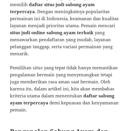
memilih
daftar situs judi sabung ayam
terpercaya
. Dengan meningkatnya popularitas
permainan ini di Indonesia, keamanan dan kualitas
layanan menjadi prioritas utama. Pemain mencari
situs judi online sabung ayam terbaik
yang
menawarkan pendaftaran yang mudah, layanan
pelanggan tanggap, serta variasi permainan yang
menarik.
Pemilihan situs yang tepat tidak hanya memastikan
pengalaman bermain yang menyenangkan tetapi
juga memberikan rasa aman saat bermain. Oleh
karena itu, dalam artikel ini, kita akan membahas
kriteria utama dalam menentukan
daftar sabung
ayam terpercaya
demi kepuasan dan kenyamanan
pemain.