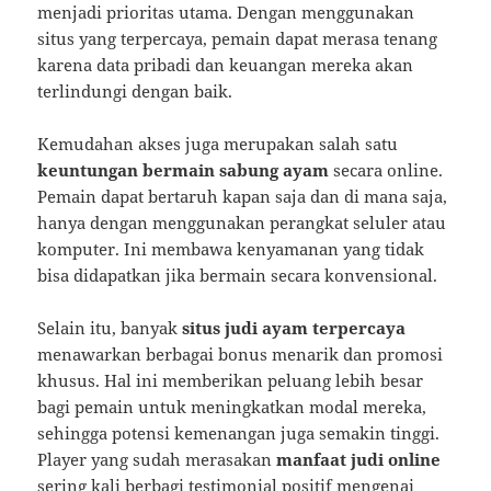
menjadi prioritas utama. Dengan menggunakan
situs yang terpercaya, pemain dapat merasa tenang
karena data pribadi dan keuangan mereka akan
terlindungi dengan baik.
Kemudahan akses juga merupakan salah satu
keuntungan bermain sabung ayam
secara online.
Pemain dapat bertaruh kapan saja dan di mana saja,
hanya dengan menggunakan perangkat seluler atau
komputer. Ini membawa kenyamanan yang tidak
bisa didapatkan jika bermain secara konvensional.
Selain itu, banyak
situs judi ayam terpercaya
menawarkan berbagai bonus menarik dan promosi
khusus. Hal ini memberikan peluang lebih besar
bagi pemain untuk meningkatkan modal mereka,
sehingga potensi kemenangan juga semakin tinggi.
Player yang sudah merasakan
manfaat judi online
sering kali berbagi testimonial positif mengenai