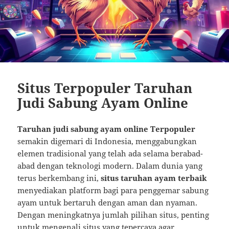
Situs Terpopuler Taruhan
Judi Sabung Ayam Online
Taruhan judi sabung ayam online Terpopuler
semakin digemari di Indonesia, menggabungkan
elemen tradisional yang telah ada selama berabad-
abad dengan teknologi modern. Dalam dunia yang
terus berkembang ini,
situs taruhan ayam terbaik
menyediakan platform bagi para penggemar sabung
ayam untuk bertaruh dengan aman dan nyaman.
Dengan meningkatnya jumlah pilihan situs, penting
untuk mengenali situs yang tepercaya agar