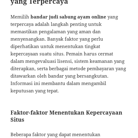
yang Terpercaya
Memilih
bandar judi sabung ayam online
yang
terpercaya adalah langkah penting untuk
memastikan pengalaman yang aman dan
menyenangkan. Banyak faktor yang perlu
diperhatikan untuk menentukan tingkat
kepercayaan suatu situs. Pemain harus cermat
dalam mengevaluasi lisensi, sistem keamanan yang
diterapkan, serta berbagai metode pembayaran yang
ditawarkan oleh bandar yang bersangkutan.
Informasi ini membantu dalam mengambil
keputusan yang tepat.
Faktor-faktor Menentukan Kepercayaan
Situs
Beberapa faktor yang dapat menentukan