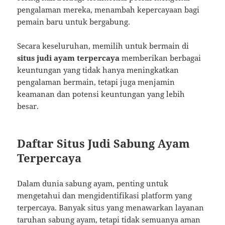
pengalaman mereka, menambah kepercayaan bagi
pemain baru untuk bergabung.
Secara keseluruhan, memilih untuk bermain di
situs judi ayam terpercaya
memberikan berbagai
keuntungan yang tidak hanya meningkatkan
pengalaman bermain, tetapi juga menjamin
keamanan dan potensi keuntungan yang lebih
besar.
Daftar Situs Judi Sabung Ayam
Terpercaya
Dalam dunia sabung ayam, penting untuk
mengetahui dan mengidentifikasi platform yang
terpercaya. Banyak situs yang menawarkan layanan
taruhan sabung ayam, tetapi tidak semuanya aman