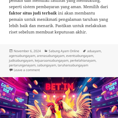
pemain dan memiliki fasilitas yang mendukung,
seperti sistem pembayaran yang aman. Memilih dari
faktor situs judi terbaik
ini akan membantu
pemain untuk menikmati pengalaman taruhan yang
lebih baik dan menarik. Pastikan untuk melakukan
riset sebelum membuat keputusan akhir.
Posted
Categories
Tags
November 6, 2024
Sabung Ayam Online
aduayam
,
on
agensabungayam
,
arenasabungayam
,
eventsabungayam
,
judisabungayam
,
kejuaraansabungayam
,
perkelahianayam
,
pertarunganayam
,
sabungayam
,
taruhansabungayam
on Daftar Situs Judi Sabung Ayam Terpercaya 2023
Leave a comment