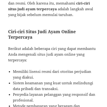
dan resmi. Oleh karena itu, memahami
ciri-ciri
situs judi ayam terpercaya
adalah langkah awal
yang bijak sebelum memulai taruhan.
Ciri-ciri Situs Judi Ayam Online
Terpercaya
Berikut adalah beberapa ciri yang dapat membantu
Anda mengenali situs judi ayam online yang
terpercaya:
Memiliki lisensi resmi dari otoritas perjudian
yang diakui.
Sistem keamanan yang kuat untuk melindungi
data pribadi dan transaksi.
Penyedia layanan pelanggan yang responsif dan
profesional.
Metode pembayaran yang beragam dan