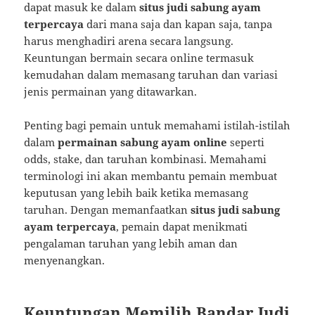
dapat masuk ke dalam
situs judi sabung ayam
terpercaya
dari mana saja dan kapan saja, tanpa
harus menghadiri arena secara langsung.
Keuntungan bermain secara online termasuk
kemudahan dalam memasang taruhan dan variasi
jenis permainan yang ditawarkan.
Penting bagi pemain untuk memahami istilah-istilah
dalam
permainan sabung ayam online
seperti
odds, stake, dan taruhan kombinasi. Memahami
terminologi ini akan membantu pemain membuat
keputusan yang lebih baik ketika memasang
taruhan. Dengan memanfaatkan
situs judi sabung
ayam terpercaya
, pemain dapat menikmati
pengalaman taruhan yang lebih aman dan
menyenangkan.
Keuntungan Memilih Bandar Judi