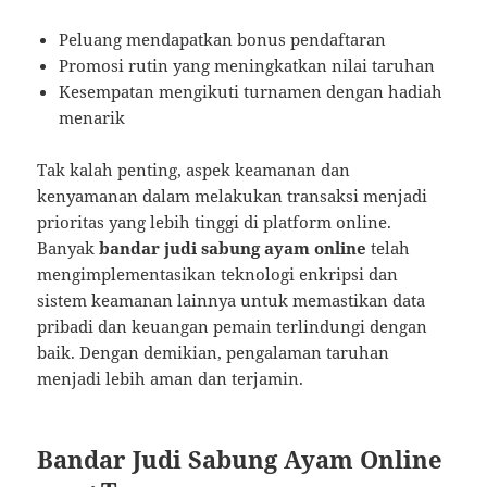
Peluang mendapatkan bonus pendaftaran
Promosi rutin yang meningkatkan nilai taruhan
Kesempatan mengikuti turnamen dengan hadiah
menarik
Tak kalah penting, aspek keamanan dan
kenyamanan dalam melakukan transaksi menjadi
prioritas yang lebih tinggi di platform online.
Banyak
bandar judi sabung ayam online
telah
mengimplementasikan teknologi enkripsi dan
sistem keamanan lainnya untuk memastikan data
pribadi dan keuangan pemain terlindungi dengan
baik. Dengan demikian, pengalaman taruhan
menjadi lebih aman dan terjamin.
Bandar Judi Sabung Ayam Online