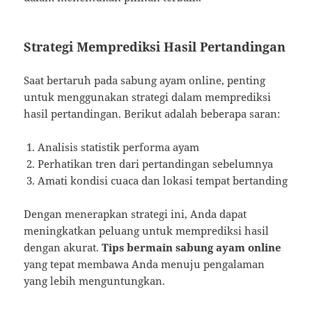
Strategi Memprediksi Hasil Pertandingan
Saat bertaruh pada sabung ayam online, penting
untuk menggunakan strategi dalam memprediksi
hasil pertandingan. Berikut adalah beberapa saran:
Analisis statistik performa ayam
Perhatikan tren dari pertandingan sebelumnya
Amati kondisi cuaca dan lokasi tempat bertanding
Dengan menerapkan strategi ini, Anda dapat
meningkatkan peluang untuk memprediksi hasil
dengan akurat.
Tips bermain sabung ayam online
yang tepat membawa Anda menuju pengalaman
yang lebih menguntungkan.