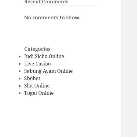
Recent Comments
No comments to show.
Categories
Judi Sicbo Online
Live Casino
Sabung Ayam Online
Sbobet
Slot Online
Togel Online