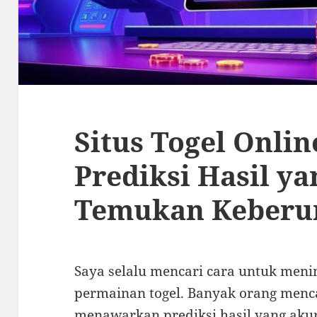
Situs Togel Onli
Prediksi Hasil ya
Temukan Keberu
Saya selalu mencari cara untuk men
permainan togel. Banyak orang mencar
menawarkan prediksi hasil yang aku