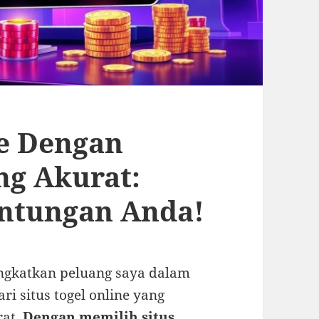
ne Dengan
ng Akurat:
ntungan Anda!
ingkatkan peluang saya dalam
i situs togel online yang
rat.
Dengan memilih situs