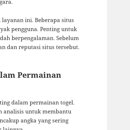
gara.
layanan ini. Beberapa situs
nyak pengguna. Penting untuk
sudah berpengalaman. Sebelum
n dan reputasi situs tersebut.
dalam Permainan
nting dalam permainan togel.
n analisis untuk membantu
encakup angka yang sering
k lainnya.