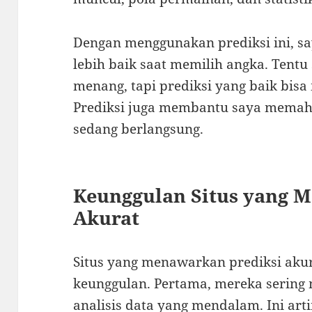
Dengan menggunakan prediksi ini, s
lebih baik saat memilih angka. Tentu
menang, tapi prediksi yang baik bis
Prediksi juga membantu saya memah
sedang berlangsung.
Keunggulan Situs yang M
Akurat
Situs yang menawarkan prediksi aku
keunggulan. Pertama, mereka sering
analisis data yang mendalam. Ini art