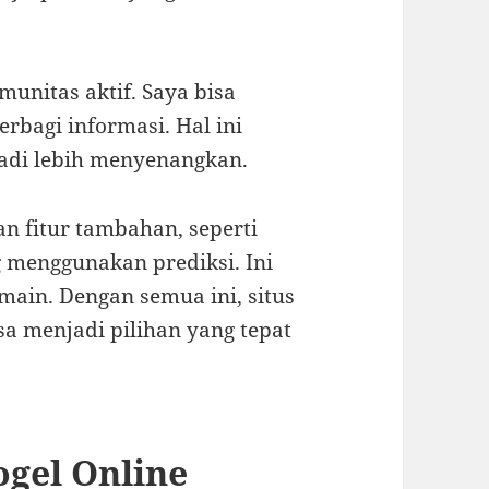
munitas aktif. Saya bisa
erbagi informasi. Hal ini
di lebih menyenangkan.
n fitur tambahan, seperti
 menggunakan prediksi. Ini
main. Dengan semua ini, situs
a menjadi pilihan yang tepat
ogel Online