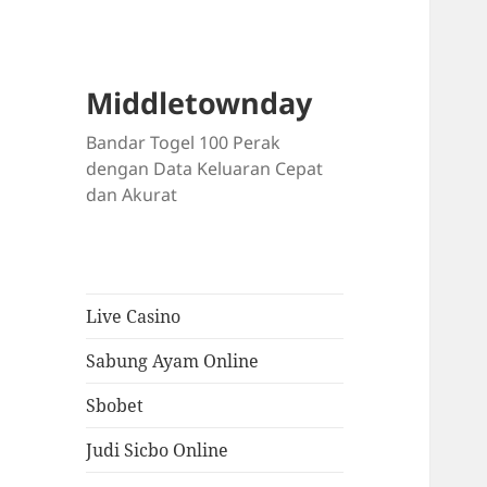
Middletownday
Bandar Togel 100 Perak
dengan Data Keluaran Cepat
dan Akurat
Live Casino
Sabung Ayam Online
Sbobet
Judi Sicbo Online