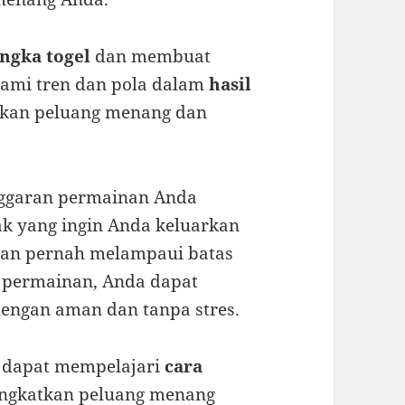
ngka togel
dan membuat
ami tren dan pola dalam
hasil
tkan peluang menang dan
nggaran permainan Anda
ak yang ingin Anda keluarkan
an pernah melampaui batas
 permainan, Anda dapat
dengan aman dan tanpa stres.
a dapat mempelajari
cara
ingkatkan peluang menang