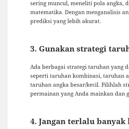
sering muncul, meneliti pola angka
matematika. Dengan menganalisis an
prediksi yang lebih akurat.
3. Gunakan strategi taru
Ada berbagai strategi taruhan yang 
seperti taruhan kombinasi, taruhan a
taruhan angka besar/kecil. Pilihlah s
permainan yang Anda mainkan dan g
4. Jangan terlalu banyak