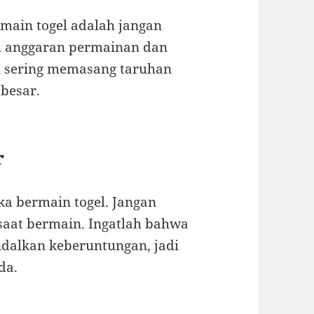
rmain togel adalah jangan
ah anggaran permainan dan
lu sering memasang taruhan
besar.
r
ika bermain togel. Jangan
 saat bermain. Ingatlah bahwa
dalkan keberuntungan, jadi
da.