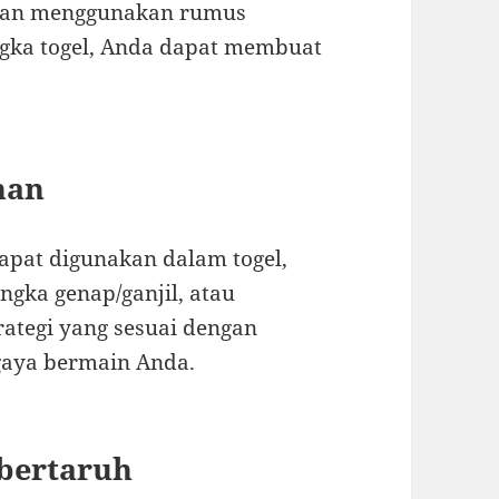
, dan menggunakan rumus
gka togel, Anda dapat membuat
han
dapat digunakan dalam togel,
ngka genap/ganjil, atau
trategi yang sesuai dengan
aya bermain Anda.
 bertaruh