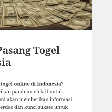
Pasang Togel
sia
n
togel online di Indonesia
?
ikan panduan efektif untuk
Kami akan memberikan informasi
erdas dan kunci sukses untuk