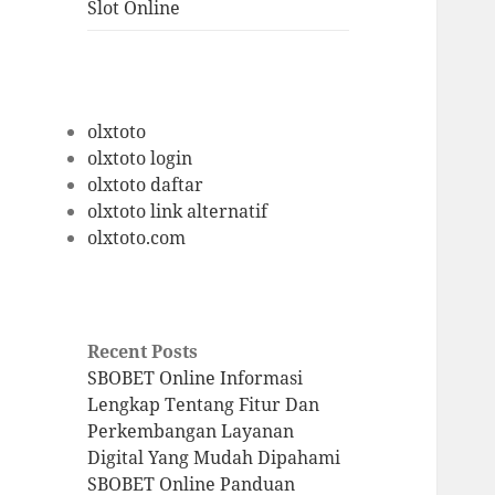
Slot Online
olxtoto
olxtoto login
olxtoto daftar
olxtoto link alternatif
olxtoto.com
Recent Posts
SBOBET Online Informasi
Lengkap Tentang Fitur Dan
Perkembangan Layanan
Digital Yang Mudah Dipahami
SBOBET Online Panduan