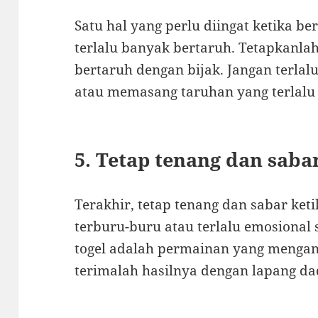
Satu hal yang perlu diingat ketika be
terlalu banyak bertaruh. Tetapkanl
bertaruh dengan bijak. Jangan terla
atau memasang taruhan yang terlalu 
5. Tetap tenang dan saba
Terakhir, tetap tenang dan sabar ket
terburu-buru atau terlalu emosional
togel adalah permainan yang mengan
terimalah hasilnya dengan lapang da