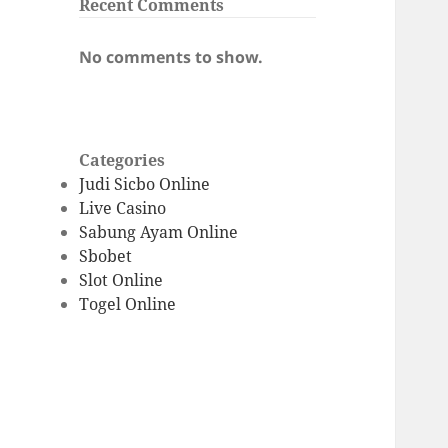
Recent Comments
No comments to show.
Categories
Judi Sicbo Online
Live Casino
Sabung Ayam Online
Sbobet
Slot Online
Togel Online