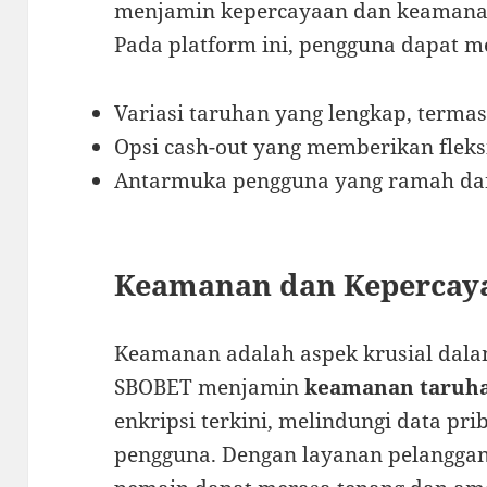
menjamin kepercayaan dan keamana
Pada platform ini, pengguna dapat m
Variasi taruhan yang lengkap, terma
Opsi cash-out yang memberikan fleksi
Antarmuka pengguna yang ramah dan
Keamanan dan Kepercay
Keamanan adalah aspek krusial dala
SBOBET menjamin
keamanan taruha
enkripsi terkini, melindungi data pr
pengguna. Dengan layanan pelanggan