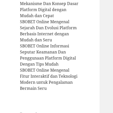
Mekanisme Dan Konsep Dasar
Platform Digital dengan
Mudah dan Cepat
SBOBET Online Mengenal
Sejarah Dan Evolusi Platform
Berbasis Internet dengan
Mudah dan Seru
SBOBET Online Informasi
Seputar Keamanan Dan
Penggunaan Platform Digital
Dengan Tips Mudah
SBOBET Online Mengenal
Fitur Interaktif dan Teknologi
Modern untuk Pengalaman
Bermain Seru