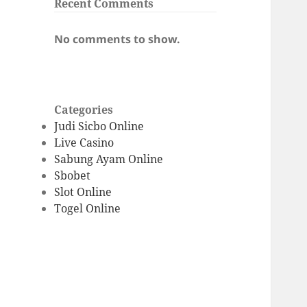
Recent Comments
No comments to show.
Categories
Judi Sicbo Online
Live Casino
Sabung Ayam Online
Sbobet
Slot Online
Togel Online