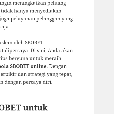
 ingin meningkatkan peluang
 tidak hanya menyediakan
i juga pelayanan pelanggan yang
saja.
askan oleh SBOBET
 dipercaya. Di sini, Anda akan
ips berguna untuk meraih
bola SBOBET online
. Dengan
pikir dan strategi yang tepat,
n dengan percaya diri.
OBET untuk