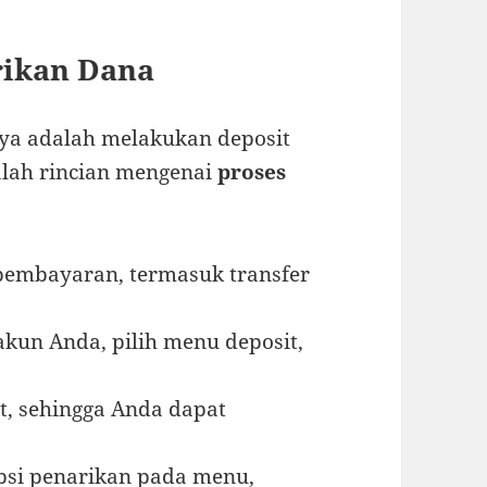
rikan Dana
nya adalah melakukan deposit
dalah rincian mengenai
proses
embayaran, termasuk transfer
kun Anda, pilih menu deposit,
, sehingga Anda dapat
 opsi penarikan pada menu,