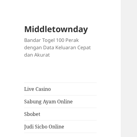
Middletownday
Bandar Togel 100 Perak
dengan Data Keluaran Cepat
dan Akurat
Live Casino
Sabung Ayam Online
Sbobet
Judi Sicbo Online