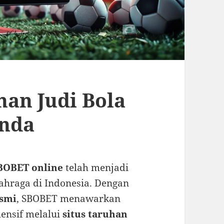
an Judi Bola
Anda
SBOBET online
telah menjadi
lahraga di Indonesia. Dengan
esmi
, SBOBET menawarkan
ensif melalui
situs taruhan