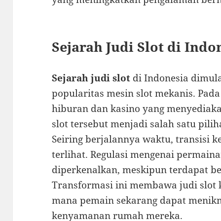
Sejarah Judi Slot di Indo
Sejarah judi slot
di Indonesia dimul
popularitas mesin slot mekanis. Pad
hiburan dan kasino yang menyediaka
slot tersebut menjadi salah satu pil
Seiring berjalannya waktu, transisi k
terlihat. Regulasi mengenai permaina
diperkenalkan, meskipun terdapat be
Transformasi ini membawa judi slot ke
mana pemain sekarang dapat menik
kenyamanan rumah mereka.