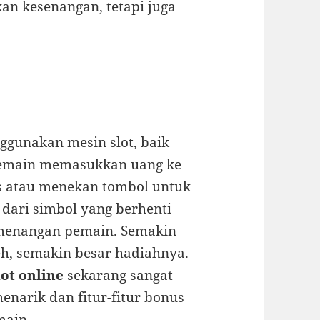
an kesenangan, tetapi juga
ggunakan mesin slot, baik
 Pemain memasukkan uang ke
s atau menekan tombol untuk
dari simbol yang berhenti
menangan pemain. Semakin
eh, semakin besar hadiahnya.
lot online
sekarang sangat
narik dan fitur-fitur bonus
main.