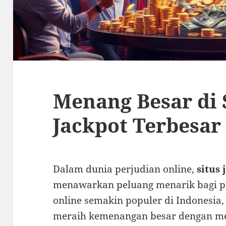
Menang Besar di S
Jackpot Terbesar
Dalam dunia perjudian online,
situs 
menawarkan peluang menarik bagi pa
online semakin populer di Indonesi
meraih kemenangan besar dengan mem