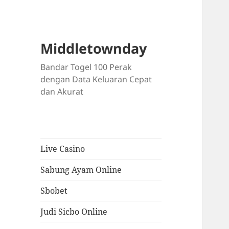
Middletownday
Bandar Togel 100 Perak
dengan Data Keluaran Cepat
dan Akurat
Live Casino
Sabung Ayam Online
Sbobet
Judi Sicbo Online