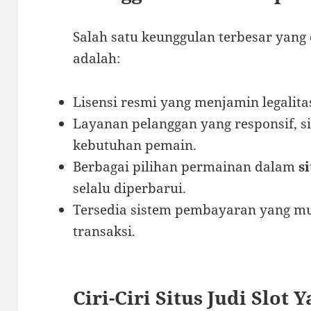
Salah satu keunggulan terbesar yang d
adalah:
Lisensi resmi yang menjamin legali
Layanan pelanggan yang responsif, s
kebutuhan pemain.
Berbagai pilihan permainan dalam
s
selalu diperbarui.
Tersedia sistem pembayaran yang m
transaksi.
Ciri-Ciri Situs Judi Slot