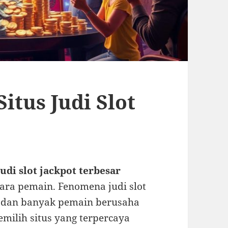
itus Judi Slot
judi slot jackpot terbesar
ra pemain. Fenomena judi slot
a, dan banyak pemain berusaha
ilih situs yang terpercaya