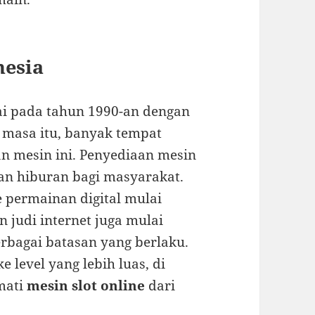
nesia
ai pada tahun 1990-an dengan
a masa itu, banyak tempat
n mesin ini. Penyediaan mesin
ihan hiburan bagi masyarakat.
e permainan digital mulai
n judi internet juga mulai
rbagai batasan yang berlaku.
 level yang lebih luas, di
mati
mesin slot online
dari