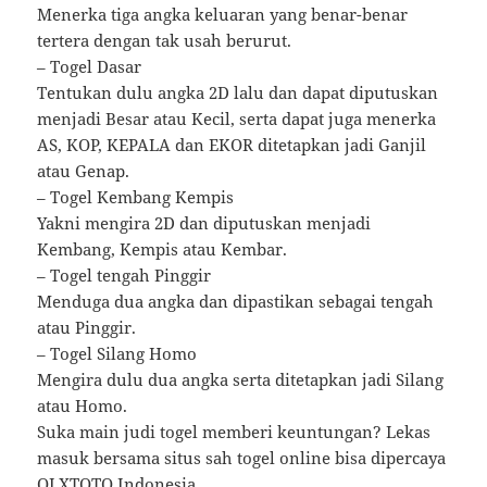
Menerka tiga angka keluaran yang benar-benar
tertera dengan tak usah berurut.
– Togel Dasar
Tentukan dulu angka 2D lalu dan dapat diputuskan
menjadi Besar atau Kecil, serta dapat juga menerka
AS, KOP, KEPALA dan EKOR ditetapkan jadi Ganjil
atau Genap.
– Togel Kembang Kempis
Yakni mengira 2D dan diputuskan menjadi
Kembang, Kempis atau Kembar.
– Togel tengah Pinggir
Menduga dua angka dan dipastikan sebagai tengah
atau Pinggir.
– Togel Silang Homo
Mengira dulu dua angka serta ditetapkan jadi Silang
atau Homo.
Suka main judi togel memberi keuntungan? Lekas
masuk bersama situs sah togel online bisa dipercaya
OLXTOTO Indonesia.