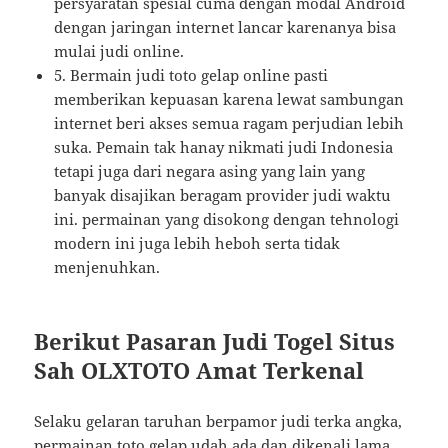
persyaratan spesial cuma dengan modal Android
dengan jaringan internet lancar karenanya bisa
mulai judi online.
5. Bermain judi toto gelap online pasti
memberikan kepuasan karena lewat sambungan
internet beri akses semua ragam perjudian lebih
suka. Pemain tak hanay nikmati judi Indonesia
tetapi juga dari negara asing yang lain yang
banyak disajikan beragam provider judi waktu
ini. permainan yang disokong dengan tehnologi
modern ini juga lebih heboh serta tidak
menjenuhkan.
Berikut Pasaran Judi Togel Situs
Sah OLXTOTO Amat Terkenal
Selaku gelaran taruhan berpamor judi terka angka,
permainan toto gelap udah ada dan dikenali lama.