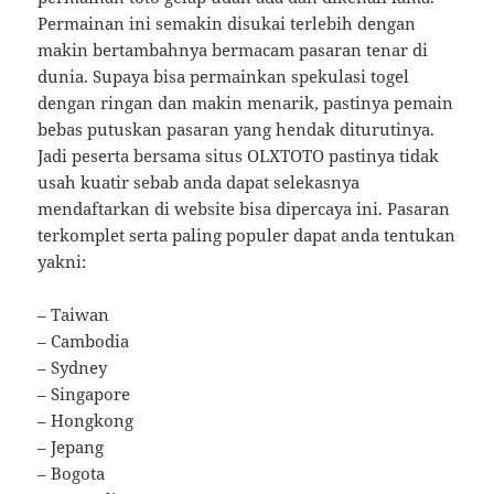
Permainan ini semakin disukai terlebih dengan
makin bertambahnya bermacam pasaran tenar di
dunia. Supaya bisa permainkan spekulasi togel
dengan ringan dan makin menarik, pastinya pemain
bebas putuskan pasaran yang hendak diturutinya.
Jadi peserta bersama situs OLXTOTO pastinya tidak
usah kuatir sebab anda dapat selekasnya
mendaftarkan di website bisa dipercaya ini. Pasaran
terkomplet serta paling populer dapat anda tentukan
yakni:
– Taiwan
– Cambodia
– Sydney
– Singapore
– Hongkong
– Jepang
– Bogota