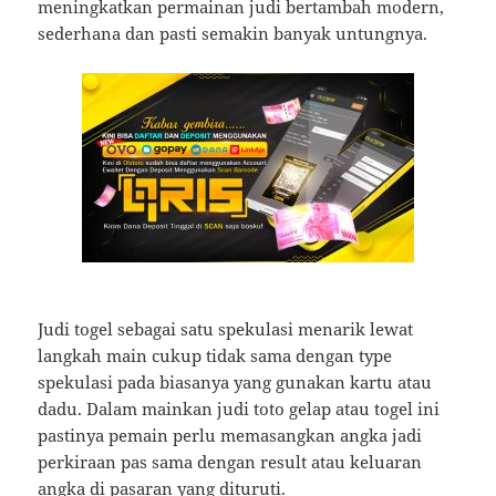
meningkatkan permainan judi bertambah modern,
sederhana dan pasti semakin banyak untungnya.
Judi togel sebagai satu spekulasi menarik lewat
langkah main cukup tidak sama dengan type
spekulasi pada biasanya yang gunakan kartu atau
dadu. Dalam mainkan judi toto gelap atau togel ini
pastinya pemain perlu memasangkan angka jadi
perkiraan pas sama dengan result atau keluaran
angka di pasaran yang dituruti.