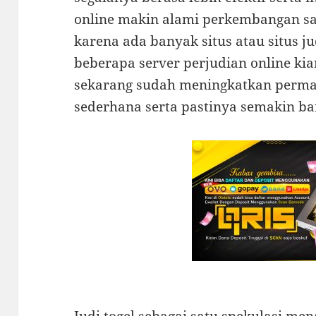
online makin alami perkembangan san
karena ada banyak situs atau situs j
beberapa server perjudian online ki
sekarang sudah meningkatkan permai
sederhana serta pastinya semakin b