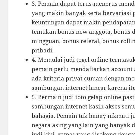
3. Pemain dapat terus-menerus men
yang makin banyak serta bervariasi p
keuntungan dapat makin pendapatan 
temukan bonus new anggota, bonus de
mingguan, bonus referal, bonus rolli
pribadi.
4. Memulai judi togel online termasu
pemain perlu mendaftarkan account
ada kriteria privat cuman dengan m
sambungan internet lancar karena itu
5. Bermain judi toto gelap online pa
sambungan internet kasih akses semu
bahagia. Pemain tak hanay nikmati ju
negara asing yang lain yang banyak 
judi kini. games yang disokong dengan