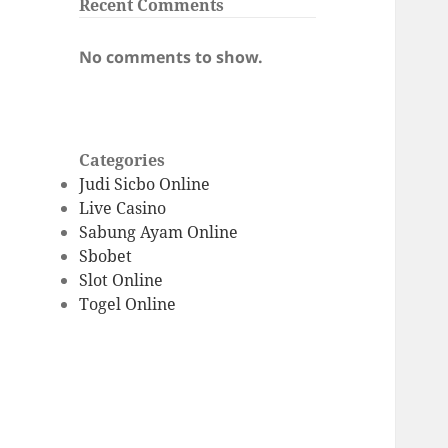
Recent Comments
No comments to show.
Categories
Judi Sicbo Online
Live Casino
Sabung Ayam Online
Sbobet
Slot Online
Togel Online