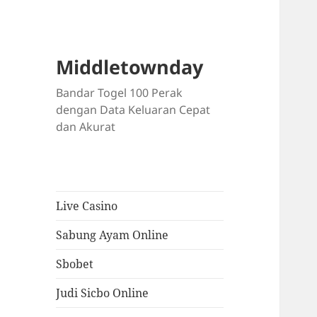
Middletownday
Bandar Togel 100 Perak
dengan Data Keluaran Cepat
dan Akurat
Live Casino
Sabung Ayam Online
Sbobet
Judi Sicbo Online