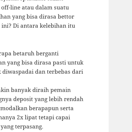
off-line atau dalam suatu
ihan yang bisa dirasa bettor
ini? Di antara kelebihan itu
rapa betaruh berganti
n yang bisa dirasa pasti untuk
k diwaspadai dan terbebas dari
kin banyak diraih pemain
gnya deposit yang lebih rendah
ermodalkan berapapun serta
nya 2x lipat tetapi capai
t yang terpasang.