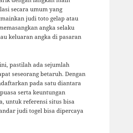
narik dengan langkah main
lasi secara umum yang
mainkan judi toto gelap atau
g memasangkan angka selaku
tau keluaran angka di pasaran
ni, pastilah ada sejumlah
apat seseorang betaruh. Dengan
daftarkan pada satu diantara
kepuasa serta keuntungan
, untuk referensi situs bisa
dar judi togel bisa dipercaya