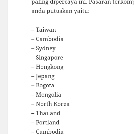
paling dipercaya ini. Pasaran terkom
anda putuskan yaitu:
– Taiwan
– Cambodia
– Sydney
– Singapore
– Hongkong
– Jepang
– Bogota
– Mongolia
– North Korea
– Thailand
– Portland
– Cambodia