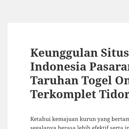
Keunggulan Situ
Indonesia Pasara
Taruhan Togel On
Terkomplet Tido
Ketahui kemajuan kurun yang bertam
segalanya berasa lebih efektif serta i