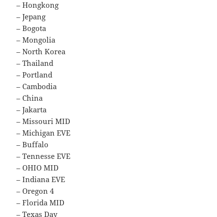
– Hongkong
– Jepang
– Bogota
– Mongolia
– North Korea
– Thailand
– Portland
– Cambodia
– China
– Jakarta
– Missouri MID
– Michigan EVE
– Buffalo
– Tennesse EVE
– OHIO MID
– Indiana EVE
– Oregon 4
– Florida MID
– Texas Day