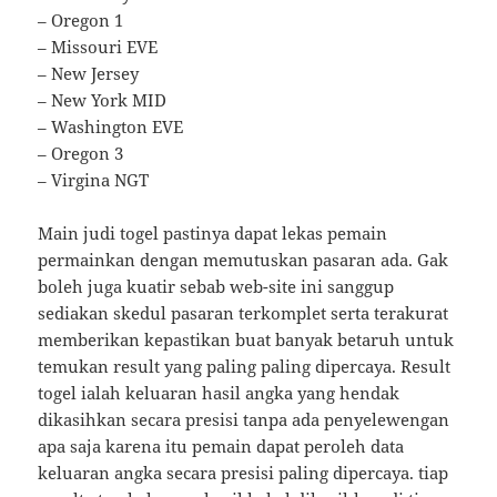
– Oregon 1
– Missouri EVE
– New Jersey
– New York MID
– Washington EVE
– Oregon 3
– Virgina NGT
Main judi togel pastinya dapat lekas pemain
permainkan dengan memutuskan pasaran ada. Gak
boleh juga kuatir sebab web-site ini sanggup
sediakan skedul pasaran terkomplet serta terakurat
memberikan kepastikan buat banyak betaruh untuk
temukan result yang paling paling dipercaya. Result
togel ialah keluaran hasil angka yang hendak
dikasihkan secara presisi tanpa ada penyelewengan
apa saja karena itu pemain dapat peroleh data
keluaran angka secara presisi paling dipercaya. tiap