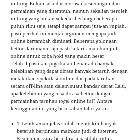
untung. Bukan sekedar merasai kesenangan dari
permainan yang ditempuh, namun sekalian peroleh
untung yang bukan sekedar berharga beberapa
puluh ribu saja, tetapi dapat sampai juta-an rupiah,
pasti perihal ini menjai argumen mengapa judi
online bertambah diminati. Beberapa golongan
bettor dari mana saja pasti ketarik mainkan judi
online untuk coba hoki yang makin besar.
Telah dipastikan juga kalau benar ada banyak
kelebihan yang dapat dirasa banyak betaruh dengan
melakukan spekulasi online daripada taruhan
secara off-line atau dalam suatu bandar darat. Lalu,
apa kelebihan yang bisa dirasa bettor dengan
permainkan taruhan togel online ini? Antara
keunggulan itu yang bisa kalian tahu yakni:
1. Lebih aman jelas sudah membikin banyak
betaruh berpindah mainkan judi di internet.
Keamanan yang bisa dirasa pastilah untuk