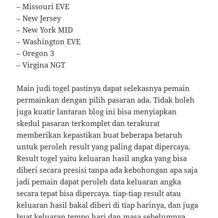
– Missouri EVE
– New Jersey
– New York MID
– Washington EVE
– Oregon 3
– Virgina NGT
Main judi togel pastinya dapat selekasnya pemain
permainkan dengan pilih pasaran ada. Tidak boleh
juga kuatir lantaran blog ini bisa menyiapkan
skedul pasaran terkomplet dan terakurat
memberikan kepastikan buat beberapa betaruh
untuk peroleh result yang paling dapat dipercaya.
Result togel yaitu keluaran hasil angka yang bisa
diberi secara presisi tanpa ada kebohongan apa saja
jadi pemain dapat peroleh data keluaran angka
secara tepat bisa dipercaya. tiap-tiap result atau
keluaran hasil bakal diberi di tiap harinya, dan juga
buat keluaran tempo hari dan masa sebelumnya