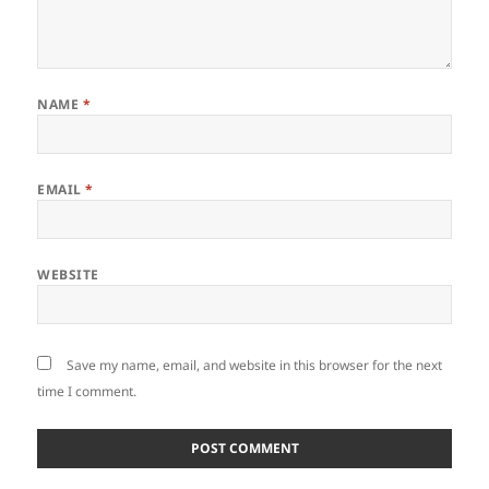
NAME
*
EMAIL
*
WEBSITE
Save my name, email, and website in this browser for the next
time I comment.