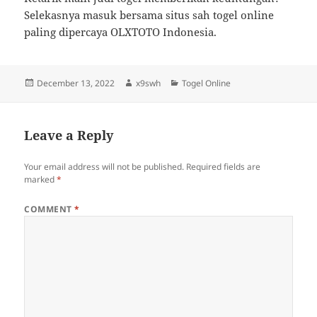
Selekasnya masuk bersama situs sah togel online
paling dipercaya OLXTOTO Indonesia.
Posted
Author
Categories
December 13, 2022
x9swh
Togel Online
on
Leave a Reply
Your email address will not be published.
Required fields are
marked
*
COMMENT
*