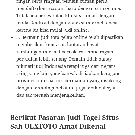
ringan serta ringkas, pemain cuman perlu
mendaftarkan account baru dengan cuma-cuma.
Tidak ada persyaratan khusus cuman dengan
modal Android dengan koneksi internet lancar
karena itu bisa mulai judi online.
5. Bermain judi toto gelap online telah dipastikan
memberikan kepuasan lantaran lewat
sambungan internet beri akses semua ragam
perjudian lebih senang. Pemain tidak hanay
nikmati judi Indonesia tetapi juga dari negara
asing yang lain yang banyak disiapkan beragam
provider judi saat ini. permainan yang disokong
dengan tehnologi hebat ini juga lebih dahsyat
dan tak pernah menjengkelkan.
Berikut Pasaran Judi Togel Situs
Sah OLXTOTO Amat Dikenal