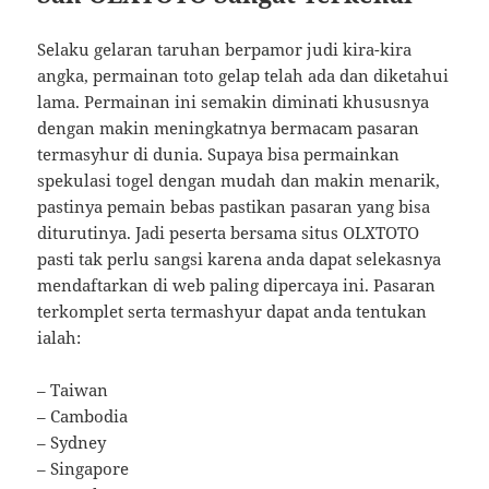
Selaku gelaran taruhan berpamor judi kira-kira
angka, permainan toto gelap telah ada dan diketahui
lama. Permainan ini semakin diminati khususnya
dengan makin meningkatnya bermacam pasaran
termasyhur di dunia. Supaya bisa permainkan
spekulasi togel dengan mudah dan makin menarik,
pastinya pemain bebas pastikan pasaran yang bisa
diturutinya. Jadi peserta bersama situs OLXTOTO
pasti tak perlu sangsi karena anda dapat selekasnya
mendaftarkan di web paling dipercaya ini. Pasaran
terkomplet serta termashyur dapat anda tentukan
ialah:
– Taiwan
– Cambodia
– Sydney
– Singapore