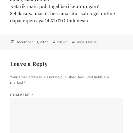
Ketarik main judi togel beri keuntungan?
Selekasnya masuk bersama situs sah togel online
dapat dipercaya OLXTOTO Indonesia.
Posted
Author
Categories
December 13, 2022
x9swh
Togel Online
on
Leave a Reply
Your email address will not be published.
Required fields are
marked
*
COMMENT
*