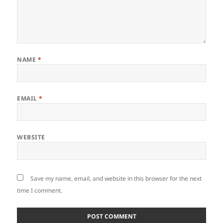
NAME
*
EMAIL
*
WEBSITE
Save my name, email, and website in this browser for the next
time I comment.