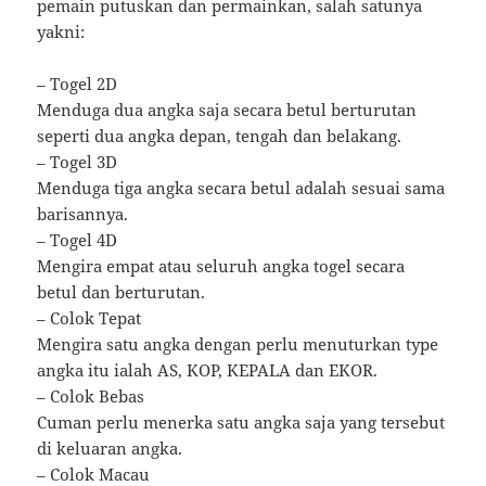
pemain putuskan dan permainkan, salah satunya
yakni:
– Togel 2D
Menduga dua angka saja secara betul berturutan
seperti dua angka depan, tengah dan belakang.
– Togel 3D
Menduga tiga angka secara betul adalah sesuai sama
barisannya.
– Togel 4D
Mengira empat atau seluruh angka togel secara
betul dan berturutan.
– Colok Tepat
Mengira satu angka dengan perlu menuturkan type
angka itu ialah AS, KOP, KEPALA dan EKOR.
– Colok Bebas
Cuman perlu menerka satu angka saja yang tersebut
di keluaran angka.
– Colok Macau