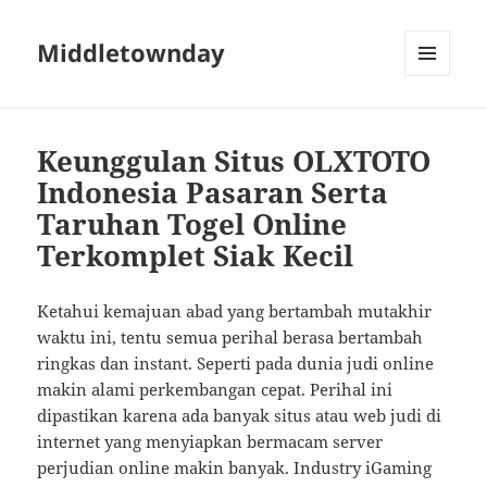
Middletownday
MENU
AND
WIDGETS
Keunggulan Situs OLXTOTO
Indonesia Pasaran Serta
Taruhan Togel Online
Terkomplet Siak Kecil
Ketahui kemajuan abad yang bertambah mutakhir
waktu ini, tentu semua perihal berasa bertambah
ringkas dan instant. Seperti pada dunia judi online
makin alami perkembangan cepat. Perihal ini
dipastikan karena ada banyak situs atau web judi di
internet yang menyiapkan bermacam server
perjudian online makin banyak. Industry iGaming