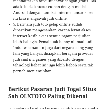
mendaftarkan account anyar dengan gratis. Tak
ada kriteria khusus cuman dengan modal
Android dengan koneksi internet lancar karena
itu bisa mengawali judi online.
5. Bermain judi toto gelap online sudah
dipastikan mengesankan karena lewat akses
internet kasih akses semua ragam perjudian
lebih bahagia. Pemain tak hanay nikmati judi
Indonesia namun juga dari negara asing yang
lain yang banyak disiapkan beragam provider
judi saat ini. games yang dibantu dengan
tehnologi hebat ini juga lebih heboh serta tak
pernah menjenuhkan.
Berikut Pasaran Judi Togel Situs
Sah OLXTOTO Paling Dikenal
Jadi gelaran taruhan berpamor judi kira-kira angka,