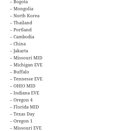
– Bogota
– Mongolia
– North Korea
– Thailand
– Portland
– Cambodia
– China
– Jakarta
– Missouri MID
– Michigan EVE
– Buffalo
– Tennesse EVE
– OHIO MID
– Indiana EVE
– Oregon 4
– Florida MID
– Texas Day
– Oregon 1
– Missouri EVE