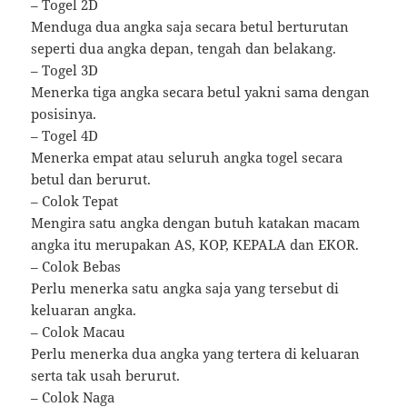
– Togel 2D
Menduga dua angka saja secara betul berturutan
seperti dua angka depan, tengah dan belakang.
– Togel 3D
Menerka tiga angka secara betul yakni sama dengan
posisinya.
– Togel 4D
Menerka empat atau seluruh angka togel secara
betul dan berurut.
– Colok Tepat
Mengira satu angka dengan butuh katakan macam
angka itu merupakan AS, KOP, KEPALA dan EKOR.
– Colok Bebas
Perlu menerka satu angka saja yang tersebut di
keluaran angka.
– Colok Macau
Perlu menerka dua angka yang tertera di keluaran
serta tak usah berurut.
– Colok Naga