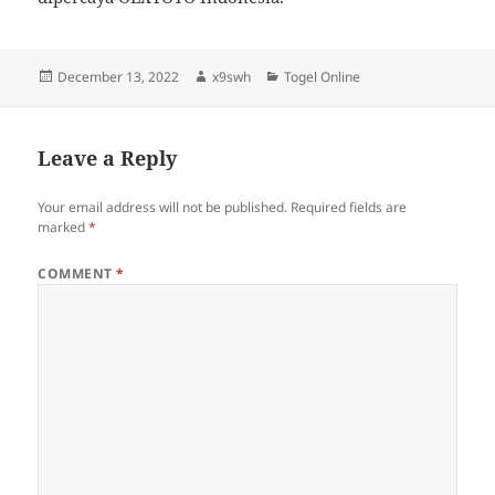
Posted
Author
Categories
December 13, 2022
x9swh
Togel Online
on
Leave a Reply
Your email address will not be published.
Required fields are
marked
*
COMMENT
*