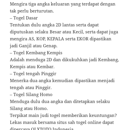
Mengira tiga angka keluaran yang terdapat dengan
tak perlu berturutan.
– Togel Dasar
Tentukan dulu angka 2D lantas serta dapat
diputuskan selaku Besar atau Kecil, serta dapat juga
mengira AS, KOP, KEPALA serta EKOR dipastikan
jadi Ganjil atau Genap.
– Togel Kembang Kempis
Adalah menduga 2D dan dikukuhkan jadi Kembang,
Kempis atau Kembar.
– Togel tengah Pinggir
Menerka dua angka kemudian dipastikan menjadi
tengah atau Pinggir.
– Togel Silang Homo
Menduga dulu dua angka dan ditetapkan selaku
Silang atau Homo.
Terpikat main judi togel memberikan keuntungan?
Lekas masuk bersama situs sah togel online dapat
dipercaya OLXTOTO Indonesia.