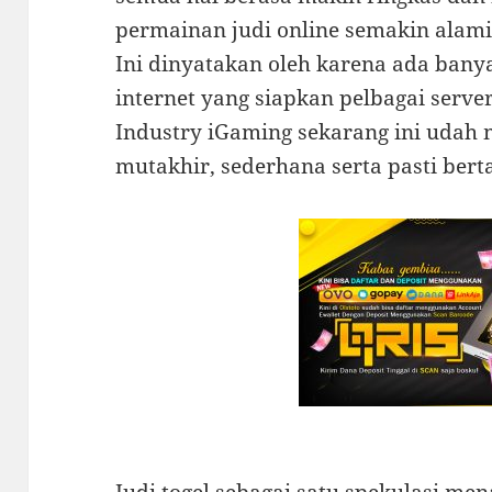
permainan judi online semakin alam
Ini dinyatakan oleh karena ada banya
internet yang siapkan pelbagai serve
Industry iGaming sekarang ini udah 
mutakhir, sederhana serta pasti be