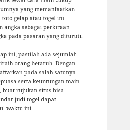
narik lewat cara main cukup
umumnya yang memanfaatkan
oto gelap atau togel ini
 angka sebagai perkiraan
gka pada pasaran yang dituruti.
p ini, pastilah ada sejumlah
iraih orang betaruh. Dengan
ftarkan pada salah satunya
kepuasa serta keuntungan main
 buat rujukan situs bisa
dar judi togel dapat
ul waktu ini.