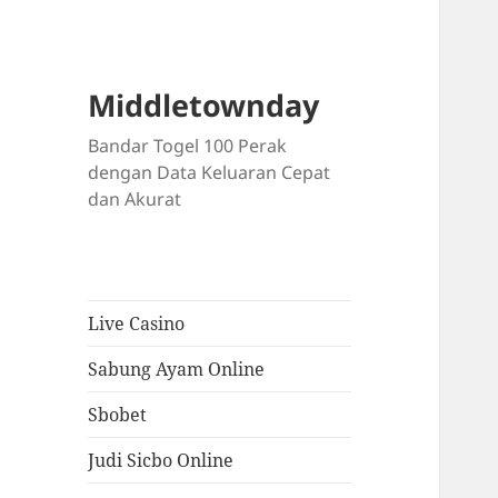
Middletownday
Bandar Togel 100 Perak
dengan Data Keluaran Cepat
dan Akurat
Live Casino
Sabung Ayam Online
Sbobet
Judi Sicbo Online