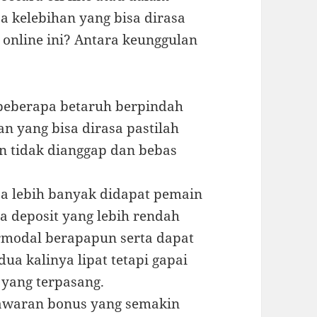
a kelebihan yang bisa dirasa
 online ini? Antara keunggulan
beberapa betaruh berpindah
n yang bisa dirasa pastilah
an tidak dianggap dan bebas
sa lebih banyak didapat pemain
a deposit yang lebih rendah
ermodal berapapun serta dapat
a kalinya lipat tetapi gapai
t yang terpasang.
nawaran bonus yang semakin