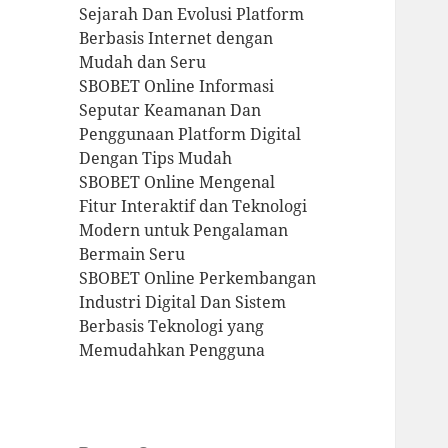
Sejarah Dan Evolusi Platform
Berbasis Internet dengan
Mudah dan Seru
SBOBET Online Informasi
Seputar Keamanan Dan
Penggunaan Platform Digital
Dengan Tips Mudah
SBOBET Online Mengenal
Fitur Interaktif dan Teknologi
Modern untuk Pengalaman
Bermain Seru
SBOBET Online Perkembangan
Industri Digital Dan Sistem
Berbasis Teknologi yang
Memudahkan Pengguna