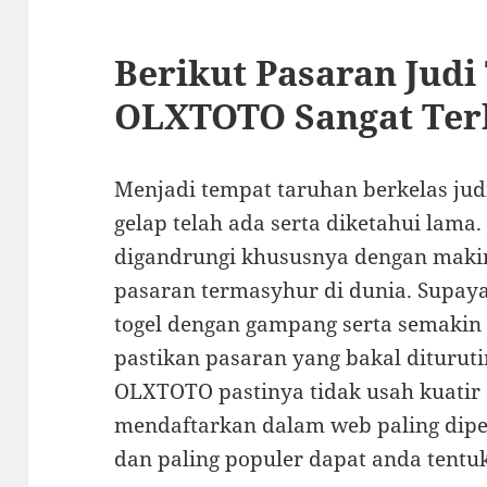
Berikut Pasaran Judi 
OLXTOTO Sangat Ter
Menjadi tempat taruhan berkelas jud
gelap telah ada serta diketahui lama
digandrungi khususnya dengan mak
pasaran termasyhur di dunia. Supay
togel dengan gampang serta semakin
pastikan pasaran yang bakal dituruti
OLXTOTO pastinya tidak usah kuatir 
mendaftarkan dalam web paling diper
dan paling populer dapat anda tentuk