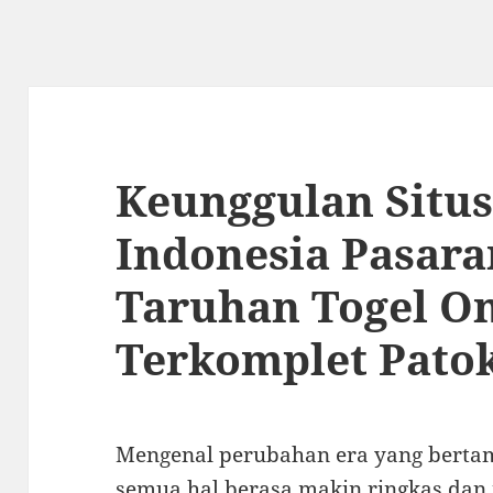
Keunggulan Situ
Indonesia Pasara
Taruhan Togel On
Terkomplet Pato
Mengenal perubahan era yang bertam
semua hal berasa makin ringkas dan i