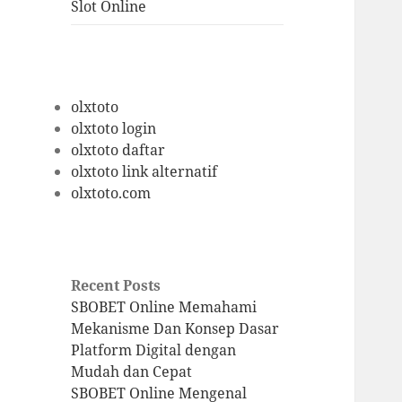
Slot Online
olxtoto
olxtoto login
olxtoto daftar
olxtoto link alternatif
olxtoto.com
Recent Posts
SBOBET Online Memahami
Mekanisme Dan Konsep Dasar
Platform Digital dengan
Mudah dan Cepat
SBOBET Online Mengenal