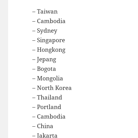
– Taiwan
– Cambodia
– Sydney
– Singapore
– Hongkong
– Jepang
– Bogota
– Mongolia
– North Korea
– Thailand
– Portland
– Cambodia
– China
– Jakarta