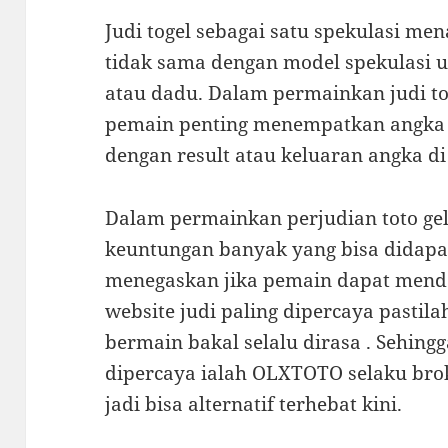
Judi togel sebagai satu spekulasi me
tidak sama dengan model spekulasi
atau dadu. Dalam permainkan judi tot
pemain penting menempatkan angka
dengan result atau keluaran angka di
Dalam permainkan perjudian toto gel
keuntungan banyak yang bisa didapa
menegaskan jika pemain dapat menda
website judi paling dipercaya pastil
bermain bakal selalu dirasa . Sehingg
dipercaya ialah OLXTOTO selaku broke
jadi bisa alternatif terhebat kini.