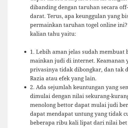
dibanding dengan taruhan secara off
darat. Terus, apa keunggulan yang bi
permainkan taruhan togel online ini?
kalian tahu yaitu:
1. Lebih aman jelas sudah membuat
mainkan judi di internet. Keamanan 
privasinya tidak dibongkar, dan tak 
Razia atau efek yang lain.
2. Ada sejumlah keuntungan yang se
dimulai dengan nilai sekurang-kuran
menolong bettor dapat mulai judi b
dapat mendapat untung yang tidak cu
beberapa ribu kali lipat dari nilai be