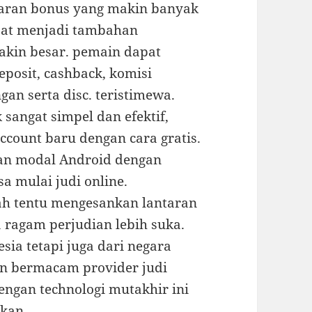
waran bonus yang makin banyak
pat menjadi tambahan
kin besar. pemain dapat
posit, cashback, komisi
gan serta disc. teristimewa.
 sangat simpel dan efektif,
count baru dengan cara gratis.
gan modal Android dengan
sa mulai judi online.
dah tentu mengesankan lantaran
a ragam perjudian lebih suka.
sia tetapi juga dari negara
an bermacam provider judi
engan technologi mutakhir ini
ukan.