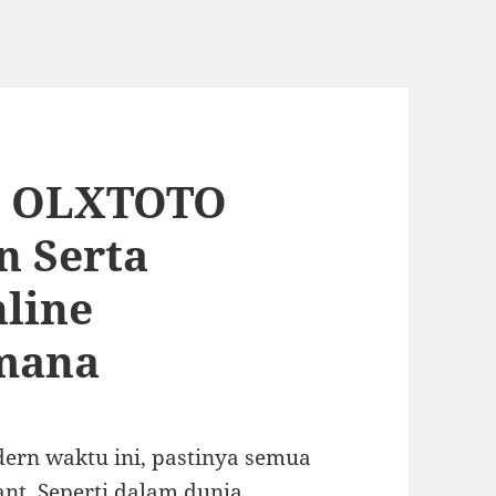
s OLXTOTO
n Serta
line
mana
ern waktu ini, pastinya semua
tant. Seperti dalam dunia