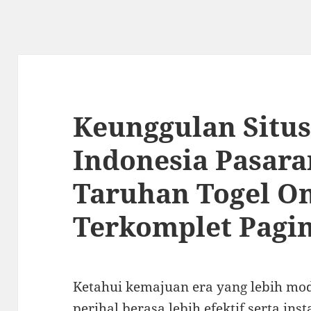
Keunggulan Situ
Indonesia Pasara
Taruhan Togel On
Terkomplet Pagi
Ketahui kemajuan era yang lebih mod
perihal berasa lebih efektif serta ins