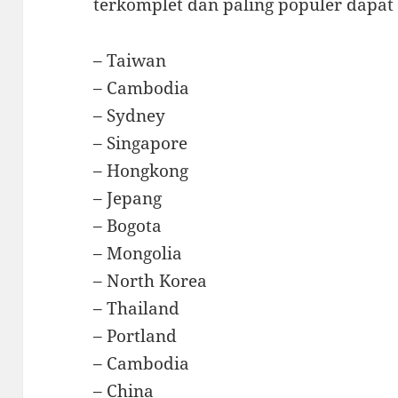
terkomplet dan paling populer dapat
– Taiwan
– Cambodia
– Sydney
– Singapore
– Hongkong
– Jepang
– Bogota
– Mongolia
– North Korea
– Thailand
– Portland
– Cambodia
– China