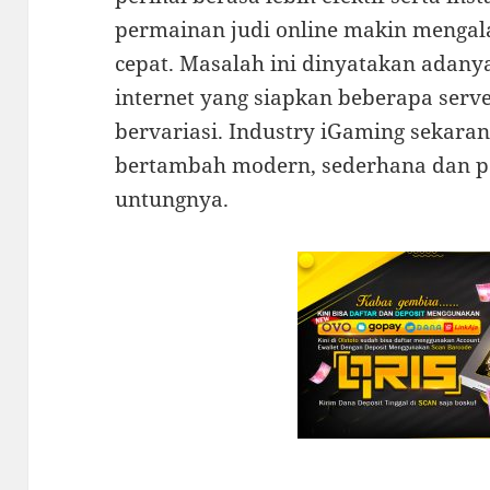
permainan judi online makin menga
cepat. Masalah ini dinyatakan adanya
internet yang siapkan beberapa serv
bervariasi. Industry iGaming sekara
bertambah modern, sederhana dan p
untungnya.