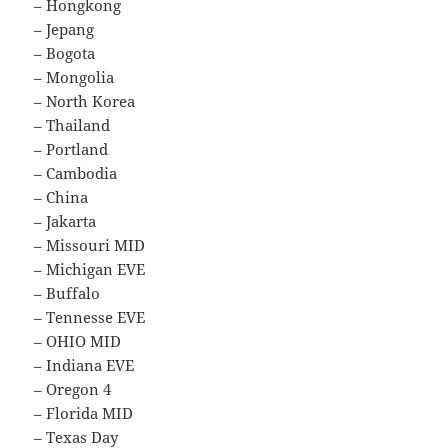
– Hongkong
– Jepang
– Bogota
– Mongolia
– North Korea
– Thailand
– Portland
– Cambodia
– China
– Jakarta
– Missouri MID
– Michigan EVE
– Buffalo
– Tennesse EVE
– OHIO MID
– Indiana EVE
– Oregon 4
– Florida MID
– Texas Day