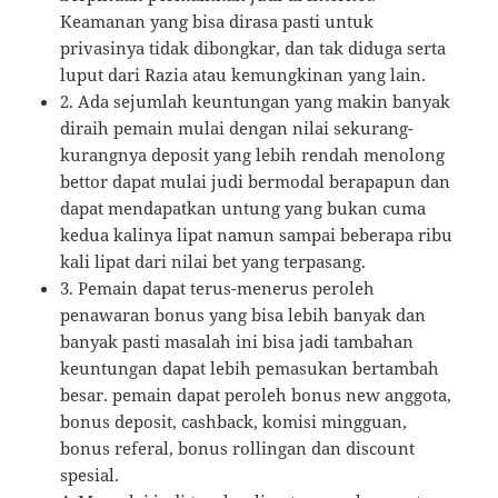
Keamanan yang bisa dirasa pasti untuk
privasinya tidak dibongkar, dan tak diduga serta
luput dari Razia atau kemungkinan yang lain.
2. Ada sejumlah keuntungan yang makin banyak
diraih pemain mulai dengan nilai sekurang-
kurangnya deposit yang lebih rendah menolong
bettor dapat mulai judi bermodal berapapun dan
dapat mendapatkan untung yang bukan cuma
kedua kalinya lipat namun sampai beberapa ribu
kali lipat dari nilai bet yang terpasang.
3. Pemain dapat terus-menerus peroleh
penawaran bonus yang bisa lebih banyak dan
banyak pasti masalah ini bisa jadi tambahan
keuntungan dapat lebih pemasukan bertambah
besar. pemain dapat peroleh bonus new anggota,
bonus deposit, cashback, komisi mingguan,
bonus referal, bonus rollingan dan discount
spesial.