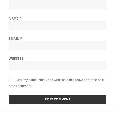
NAME
*
EMAIL
*
WEBSITE
Save my name, email, and website in this browser for the next
time I comment.