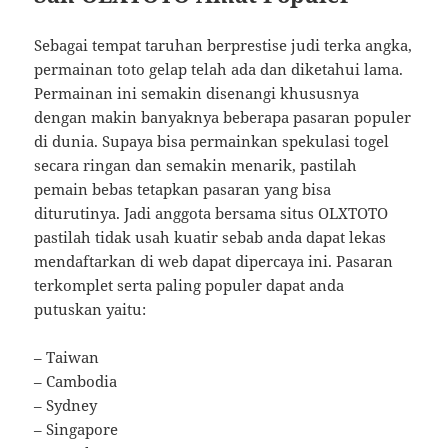
Sebagai tempat taruhan berprestise judi terka angka,
permainan toto gelap telah ada dan diketahui lama.
Permainan ini semakin disenangi khususnya
dengan makin banyaknya beberapa pasaran populer
di dunia. Supaya bisa permainkan spekulasi togel
secara ringan dan semakin menarik, pastilah
pemain bebas tetapkan pasaran yang bisa
diturutinya. Jadi anggota bersama situs OLXTOTO
pastilah tidak usah kuatir sebab anda dapat lekas
mendaftarkan di web dapat dipercaya ini. Pasaran
terkomplet serta paling populer dapat anda
putuskan yaitu:
– Taiwan
– Cambodia
– Sydney
– Singapore