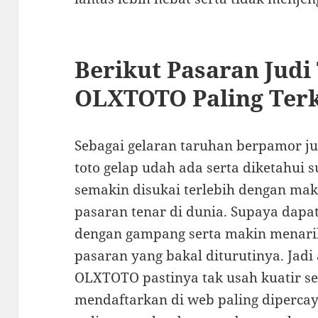
Berikut Pasaran Judi 
OLXTOTO Paling Ter
Sebagai gelaran taruhan berpamor ju
toto gelap udah ada serta diketahui 
semakin disukai terlebih dengan ma
pasaran tenar di dunia. Supaya dapat
dengan gampang serta makin menarik
pasaran yang bakal diturutinya. Jadi
OLXTOTO pastinya tak usah kuatir s
mendaftarkan di web paling dipercaya