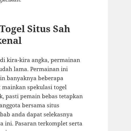
Togel Situs Sah
kenal
di kira-kira angka, permainan
sudah lama. Permainan ini
kin banyaknya beberapa
 mainkan spekulasi togel
, pasti pemain bebas tetapkan
 anggota bersama situs
ebab anda dapat selekasnya
 ini. Pasaran terkomplet serta