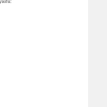
yaitu: