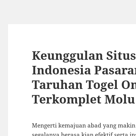
Keunggulan Situ
Indonesia Pasara
Taruhan Togel On
Terkomplet Molu
Mengerti kemajuan abad yang makin 
segalanya berasa kian efektif serta in