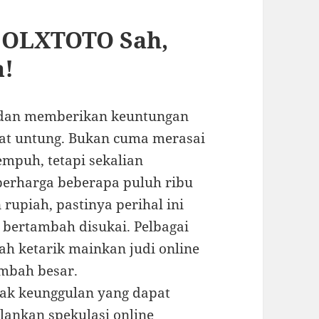
s OLXTOTO Sah,
a!
dan memberikan keuntungan
mat untung. Bukan cuma merasai
mpuh, tetapi sekalian
erharga beberapa puluh ribu
rupiah, pastinya perihal ini
 bertambah disukai. Pelbagai
ah ketarik mainkan judi online
mbah besar.
yak keunggulan yang dapat
lankan spekulasi online