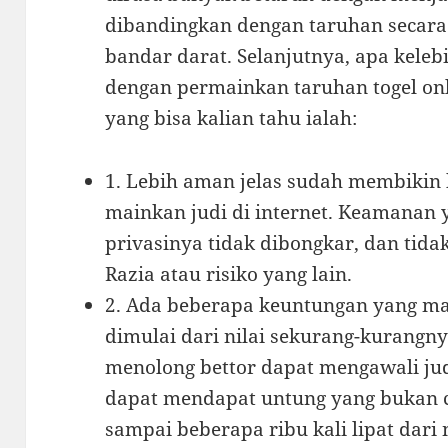
dibandingkan dengan taruhan secara 
bandar darat. Selanjutnya, apa keleb
dengan permainkan taruhan togel onli
yang bisa kalian tahu ialah:
1. Lebih aman jelas sudah membikin
mainkan judi di internet. Keamanan y
privasinya tidak dibongkar, dan tida
Razia atau risiko yang lain.
2. Ada beberapa keuntungan yang ma
dimulai dari nilai sekurang-kurangny
menolong bettor dapat mengawali ju
dapat mendapat untung yang bukan c
sampai beberapa ribu kali lipat dari 