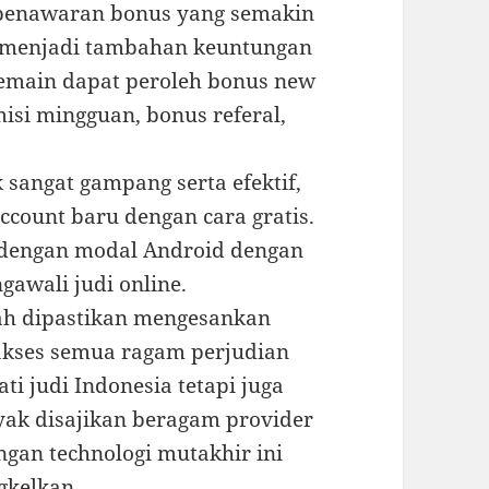
 penawaran bonus yang semakin
i menjadi tambahan keuntungan
pemain dapat peroleh bonus new
misi mingguan, bonus referal,
 sangat gampang serta efektif,
count baru dengan cara gratis.
a dengan modal Android dengan
ngawali judi online.
udah dipastikan mengesankan
 akses semua ragam perjudian
ti judi Indonesia tetapi juga
nyak disajikan beragam provider
engan technologi mutakhir ini
gkelkan.