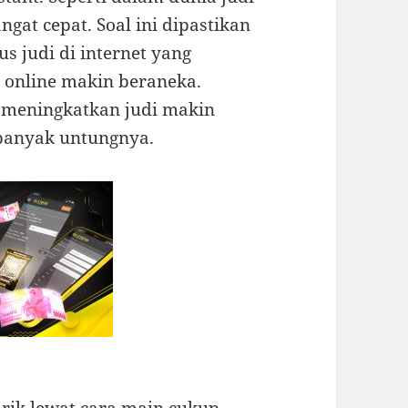
at cepat. Soal ini dipastikan
us judi di internet yang
 online makin beraneka.
h meningkatkan judi makin
 banyak untungnya.