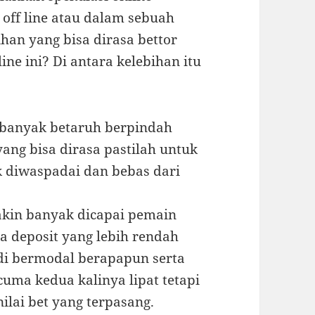
off line atau dalam sebuah
ihan yang bisa dirasa bettor
ne ini? Di antara kelebihan itu
 banyak betaruh berpindah
ang bisa dirasa pastilah untuk
k diwaspadai dan bebas dari
kin banyak dicapai pemain
a deposit yang lebih rendah
di bermodal berapapun serta
uma kedua kalinya lipat tetapi
nilai bet yang terpasang.