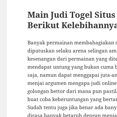
Main Judi Togel Situ
Berikut Kelebihanny
Banyak permainan membahagiakan 
diputuskan selaku arena selingan a
kesenangan dari permainan yang dite
mendapat untung yang bukan cuma b
saja, namun dapat menggapai juta-an 
menjai argumen mengapa judi online
golongan bettor dari mana pun pastil
buat coba keberuntungan yang berta
Sudah tentu juga jika benar ada ban
dirasa banyak betaruh dengan menja