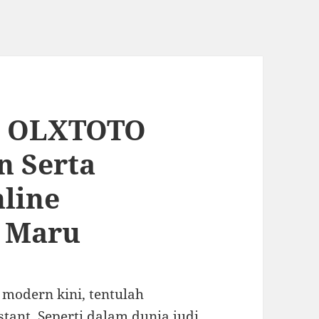
s OLXTOTO
n Serta
line
 Maru
modern kini, tentulah
stant. Seperti dalam dunia judi