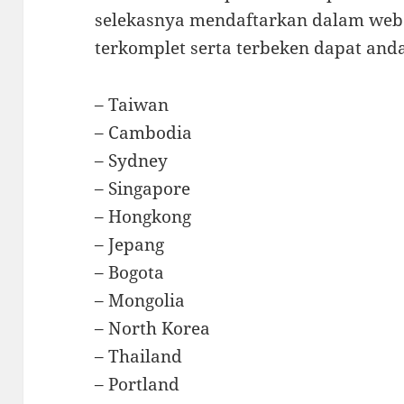
selekasnya mendaftarkan dalam web 
terkomplet serta terbeken dapat anda
– Taiwan
– Cambodia
– Sydney
– Singapore
– Hongkong
– Jepang
– Bogota
– Mongolia
– North Korea
– Thailand
– Portland