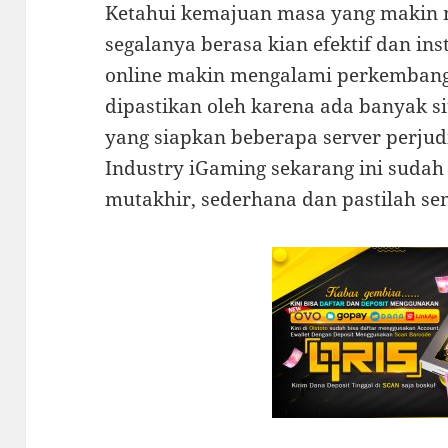
Ketahui kemajuan masa yang makin m
segalanya berasa kian efektif dan ins
online makin mengalami perkembanga
dipastikan oleh karena ada banyak sit
yang siapkan beberapa server perjud
Industry iGaming sekarang ini sudah
mutakhir, sederhana dan pastilah s