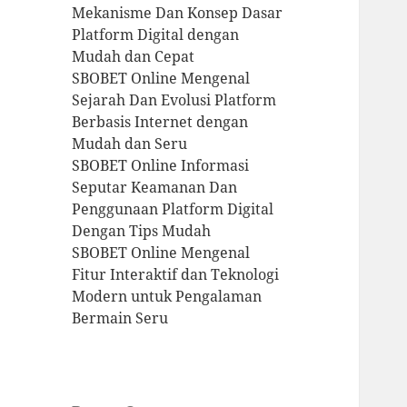
Mekanisme Dan Konsep Dasar
Platform Digital dengan
Mudah dan Cepat
SBOBET Online Mengenal
Sejarah Dan Evolusi Platform
Berbasis Internet dengan
Mudah dan Seru
SBOBET Online Informasi
Seputar Keamanan Dan
Penggunaan Platform Digital
Dengan Tips Mudah
SBOBET Online Mengenal
Fitur Interaktif dan Teknologi
Modern untuk Pengalaman
Bermain Seru