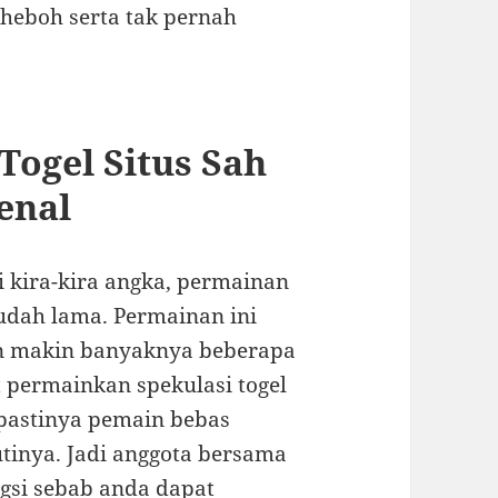
h heboh serta tak pernah
Togel Situs Sah
enal
 kira-kira angka, permainan
sudah lama. Permainan ini
an makin banyaknya beberapa
t permainkan spekulasi togel
 pastinya pemain bebas
tinya. Jadi anggota bersama
ngsi sebab anda dapat