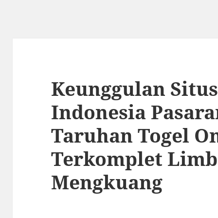
Keunggulan Situ
Indonesia Pasara
Taruhan Togel On
Terkomplet Lim
Mengkuang