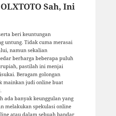
s OLXTOTO Sah, Ini
rta beri keuntungan
ing untung. Tidak cuma merasai
lui, namun sekalian
edar berharga beberapa puluh
rupiah, pastilah ini menjai
isukai. Beragam golongan
k mainkan judi online buat
.
ah ada banyak keunggulan yang
an melakukan spekulasi online
-line atau dalam sebuah bandar