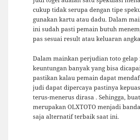
Judi togel adalah satu spekulasi me
cukup tidak serupa dengan tipe spek
gunakan kartu atau dadu. Dalam main
ini sudah pasti pemain butuh menem
pas sesuai result atau keluaran angka
Dalam mainkan perjudian toto gelap 
keuntungan banyak yang bisa dicapa
pastikan kalau pemain dapat mendaf
judi dapat dipercaya pastinya kepua
terus-menerus dirasa . Sehingga, bua
merupakan OLXTOTO menjadi bandar j
saja alternatif terbaik saat ini.