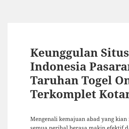
Keunggulan Situ
Indonesia Pasara
Taruhan Togel On
Terkomplet Kota
Mengenali kemajuan abad yang kian m
semua perihal berasa makin efektif d