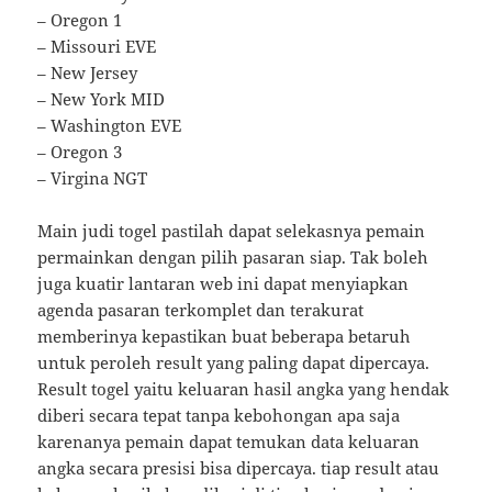
– Oregon 1
– Missouri EVE
– New Jersey
– New York MID
– Washington EVE
– Oregon 3
– Virgina NGT
Main judi togel pastilah dapat selekasnya pemain
permainkan dengan pilih pasaran siap. Tak boleh
juga kuatir lantaran web ini dapat menyiapkan
agenda pasaran terkomplet dan terakurat
memberinya kepastikan buat beberapa betaruh
untuk peroleh result yang paling dapat dipercaya.
Result togel yaitu keluaran hasil angka yang hendak
diberi secara tepat tanpa kebohongan apa saja
karenanya pemain dapat temukan data keluaran
angka secara presisi bisa dipercaya. tiap result atau