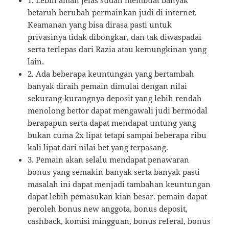
1. Lebih aman jelas sudah membuat banyak
betaruh berubah permainkan judi di internet.
Keamanan yang bisa dirasa pasti untuk
privasinya tidak dibongkar, dan tak diwaspadai
serta terlepas dari Razia atau kemungkinan yang
lain.
2. Ada beberapa keuntungan yang bertambah
banyak diraih pemain dimulai dengan nilai
sekurang-kurangnya deposit yang lebih rendah
menolong bettor dapat mengawali judi bermodal
berapapun serta dapat mendapat untung yang
bukan cuma 2x lipat tetapi sampai beberapa ribu
kali lipat dari nilai bet yang terpasang.
3. Pemain akan selalu mendapat penawaran
bonus yang semakin banyak serta banyak pasti
masalah ini dapat menjadi tambahan keuntungan
dapat lebih pemasukan kian besar. pemain dapat
peroleh bonus new anggota, bonus deposit,
cashback, komisi mingguan, bonus referal, bonus