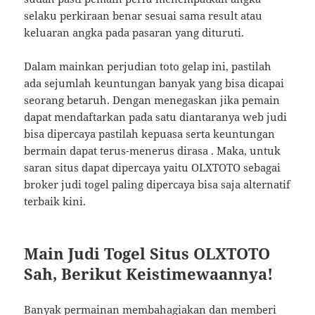
selaku perkiraan benar sesuai sama result atau
keluaran angka pada pasaran yang dituruti.
Dalam mainkan perjudian toto gelap ini, pastilah
ada sejumlah keuntungan banyak yang bisa dicapai
seorang betaruh. Dengan menegaskan jika pemain
dapat mendaftarkan pada satu diantaranya web judi
bisa dipercaya pastilah kepuasa serta keuntungan
bermain dapat terus-menerus dirasa . Maka, untuk
saran situs dapat dipercaya yaitu OLXTOTO sebagai
broker judi togel paling dipercaya bisa saja alternatif
terbaik kini.
Main Judi Togel Situs OLXTOTO
Sah, Berikut Keistimewaannya!
Banyak permainan membahagiakan dan memberi