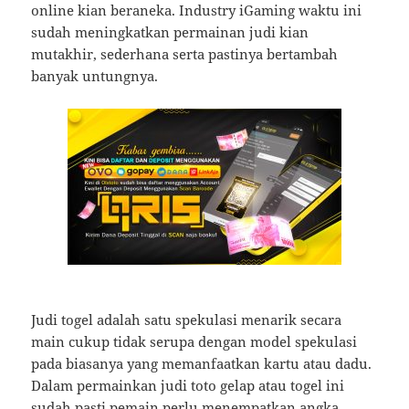
online kian beraneka. Industry iGaming waktu ini
sudah meningkatkan permainan judi kian
mutakhir, sederhana serta pastinya bertambah
banyak untungnya.
Judi togel adalah satu spekulasi menarik secara
main cukup tidak serupa dengan model spekulasi
pada biasanya yang memanfaatkan kartu atau dadu.
Dalam permainkan judi toto gelap atau togel ini
sudah pasti pemain perlu menempatkan angka