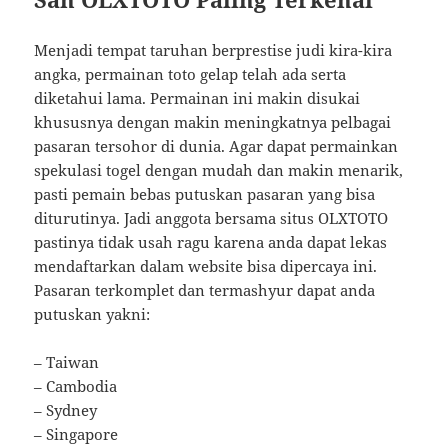
Menjadi tempat taruhan berprestise judi kira-kira
angka, permainan toto gelap telah ada serta
diketahui lama. Permainan ini makin disukai
khususnya dengan makin meningkatnya pelbagai
pasaran tersohor di dunia. Agar dapat permainkan
spekulasi togel dengan mudah dan makin menarik,
pasti pemain bebas putuskan pasaran yang bisa
diturutinya. Jadi anggota bersama situs OLXTOTO
pastinya tidak usah ragu karena anda dapat lekas
mendaftarkan dalam website bisa dipercaya ini.
Pasaran terkomplet dan termashyur dapat anda
putuskan yakni:
– Taiwan
– Cambodia
– Sydney
– Singapore