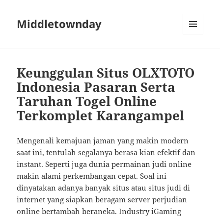
Middletownday
MENU
AND
WIDGETS
Keunggulan Situs OLXTOTO
Indonesia Pasaran Serta
Taruhan Togel Online
Terkomplet Karangampel
Mengenali kemajuan jaman yang makin modern
saat ini, tentulah segalanya berasa kian efektif dan
instant. Seperti juga dunia permainan judi online
makin alami perkembangan cepat. Soal ini
dinyatakan adanya banyak situs atau situs judi di
internet yang siapkan beragam server perjudian
online bertambah beraneka. Industry iGaming