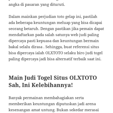
angka di pasaran yang dituruti.
Dalam mainkan perjudian toto gelap ini, pastilah
ada beberapa keuntungan meluap yang bisa dicapai
seorang betaruh. Dengan pastikan jika pemain dapat
mendaftarkan pada salah satunya web judi paling
dipercaya pasti kepuasa dan keuntungan bermain
bakal selalu dirasa . Sehingga, buat referensi situs
bisa dipercaya ialah OLXTOTO selaku biro judi togel
paling dipercaya jadi bisa alternatif terbaik saat ini.
Main Judi Togel Situs OLXTOTO
Sah, Ini Kelebihannya!
Banyak permainan membahagiakan serta
memberikan keuntungan diputuskan jadi arena
kesenangan amat untung. Bukan sekedar merasai