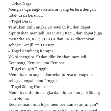
– Colok Naga
Mengira tiga angka keluaran yang tertera dengan
tidak usah berurut.
– Togel Dasar
Tentukan dulu angka 2D setelah itu dan dapat
diputuskan menjadi Besar atau Kecil, dan dapat juga
menerka AS, KOP, KEPALA dan EKOR ditetapkan
sebagai Ganjil atau Genap.
– Togel Kembang Kempis
Yakni mengira 2D dan dikukuhkan menjadi
Kembang, Kempis atau Kembar.
– Togel tengah Pinggir
Menerka dua angka dan selanjutnya ditetapkan
sebagai tengah atau Pinggir.
– Togel Silang Homo
Menerka dulu dua angka dan dipastikan jadi Silang
atau Homo.
Ketarik main judi togel memberikan keuntungan?
Lekas masuk bersama situs sah togel online dapat