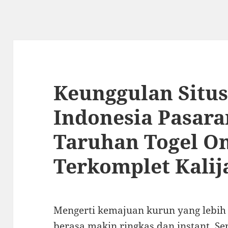
Keunggulan Situ
Indonesia Pasara
Taruhan Togel On
Terkomplet Kali
Mengerti kemajuan kurun yang lebih h
berasa makin ringkas dan instant. S