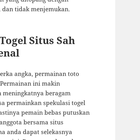
oh dan tidak menjemukan.
Togel Situs Sah
enal
terka angka, permainan toto
. Permainan ini makin
in meningkatnya beragam
sa permainkan spekulasi togel
astinya pemain bebas putuskan
 anggota bersama situs
na anda dapat selekasnya