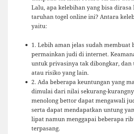
Lalu, apa kelebihan yang bisa diras
taruhan togel online ini? Antara kele
yaitu:
1. Lebih aman jelas sudah membuat 
permainkan judi di internet. Keaman
untuk privasinya tak dibongkar, dan 
atau risiko yang lain.
2. Ada beberapa keuntungan yang ma
dimulai dari nilai sekurang-kurangny
menolong bettor dapat mengawali j
serta dapat mendapatkan untung yan
lipat namun menggapai beberapa ribu k
terpasang.