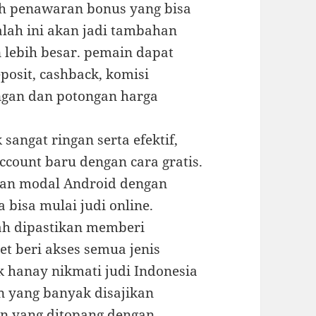
eh penawaran bonus yang bisa
alah ini akan jadi tambahan
lebih besar. pemain dapat
posit, cashback, komisi
ingan dan potongan harga
sangat ringan serta efektif,
count baru dengan cara gratis.
ngan modal Android dengan
bisa mulai judi online.
dah dipastikan memberi
et beri akses semua jenis
k hanay nikmati judi Indonesia
in yang banyak disajikan
nan yang ditopang dengan