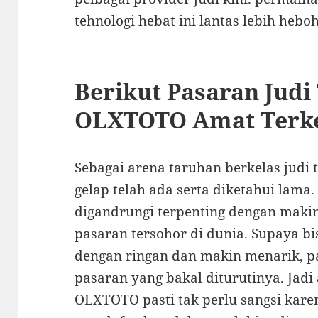
tehnologi hebat ini lantas lebih heb
Berikut Pasaran Judi 
OLXTOTO Amat Terk
Sebagai arena taruhan berkelas judi 
gelap telah ada serta diketahui lama
digandrungi terpenting dengan mak
pasaran tersohor di dunia. Supaya bi
dengan ringan dan makin menarik, p
pasaran yang bakal diturutinya. Jadi
OLXTOTO pasti tak perlu sangsi kare