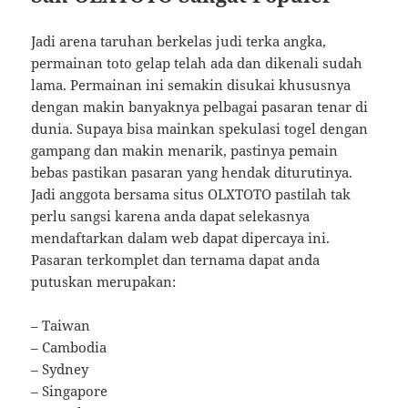
Jadi arena taruhan berkelas judi terka angka,
permainan toto gelap telah ada dan dikenali sudah
lama. Permainan ini semakin disukai khususnya
dengan makin banyaknya pelbagai pasaran tenar di
dunia. Supaya bisa mainkan spekulasi togel dengan
gampang dan makin menarik, pastinya pemain
bebas pastikan pasaran yang hendak diturutinya.
Jadi anggota bersama situs OLXTOTO pastilah tak
perlu sangsi karena anda dapat selekasnya
mendaftarkan dalam web dapat dipercaya ini.
Pasaran terkomplet dan ternama dapat anda
putuskan merupakan:
– Taiwan
– Cambodia
– Sydney
– Singapore