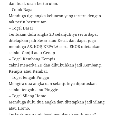
dan tidak usah berturutan.
– Colok Naga
Menduga tiga angka keluaran yang tertera dengan
tak perlu berturutan.
– Togel Dasar
Tentukan dulu angka 2D selanjutnya serta dapat
ditetapkan jadi Besar atau Kecil, dan dapat juga
menduga AS, KOP, KEPALA serta EKOR ditetapkan
selaku Ganjil atau Genap.
– Togel Kembang Kempis
Yakni menerka 2D dan dikukuhkan jadi Kembang,
Kempis atau Kembar.
– Togel tengah Pinggir
Mengira dua angka dan selanjutnya diputuskan
selaku tengah atau Pinggir.
– Togel Silang Homo
Menduga dulu dua angka dan ditetapkan jadi Silang
atau Homo.
Tertarik main judi togel memberi keuntungan?