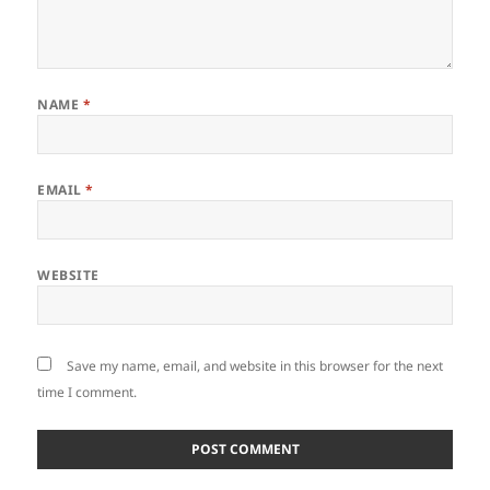
NAME
*
EMAIL
*
WEBSITE
Save my name, email, and website in this browser for the next
time I comment.