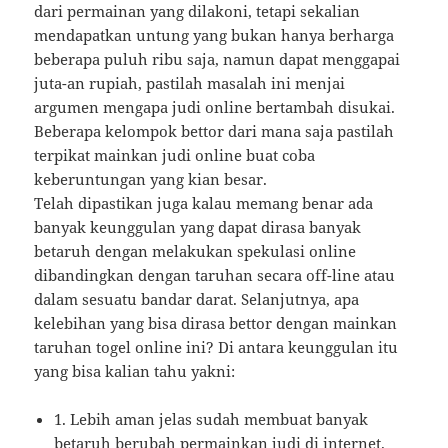
dari permainan yang dilakoni, tetapi sekalian
mendapatkan untung yang bukan hanya berharga
beberapa puluh ribu saja, namun dapat menggapai
juta-an rupiah, pastilah masalah ini menjai
argumen mengapa judi online bertambah disukai.
Beberapa kelompok bettor dari mana saja pastilah
terpikat mainkan judi online buat coba
keberuntungan yang kian besar.
Telah dipastikan juga kalau memang benar ada
banyak keunggulan yang dapat dirasa banyak
betaruh dengan melakukan spekulasi online
dibandingkan dengan taruhan secara off-line atau
dalam sesuatu bandar darat. Selanjutnya, apa
kelebihan yang bisa dirasa bettor dengan mainkan
taruhan togel online ini? Di antara keunggulan itu
yang bisa kalian tahu yakni:
1. Lebih aman jelas sudah membuat banyak
betaruh berubah permainkan judi di internet.