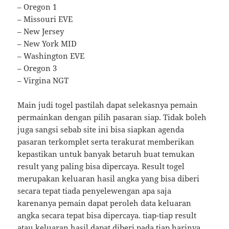
– Oregon 1
– Missouri EVE
– New Jersey
– New York MID
– Washington EVE
– Oregon 3
– Virgina NGT
Main judi togel pastilah dapat selekasnya pemain
permainkan dengan pilih pasaran siap. Tidak boleh
juga sangsi sebab site ini bisa siapkan agenda
pasaran terkomplet serta terakurat memberikan
kepastikan untuk banyak betaruh buat temukan
result yang paling bisa dipercaya. Result togel
merupakan keluaran hasil angka yang bisa diberi
secara tepat tiada penyelewengan apa saja
karenanya pemain dapat peroleh data keluaran
angka secara tepat bisa dipercaya. tiap-tiap result
atau keluaran hasil dapat diberi pada tiap harinya,