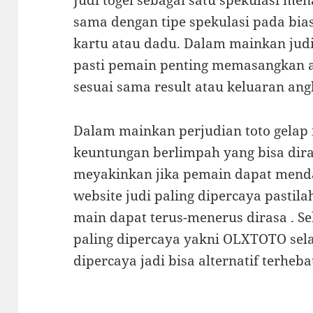
Judi togel sebagai satu spekulasi me
sama dengan tipe spekulasi pada bi
kartu atau dadu. Dalam mainkan judi 
pasti pemain penting memasangkan a
sesuai sama result atau keluaran ang
Dalam mainkan perjudian toto gelap i
keuntungan berlimpah yang bisa dir
meyakinkan jika pemain dapat menda
website judi paling dipercaya pastil
main dapat terus-menerus dirasa . Se
paling dipercaya yakni OLXTOTO sela
dipercaya jadi bisa alternatif terheba