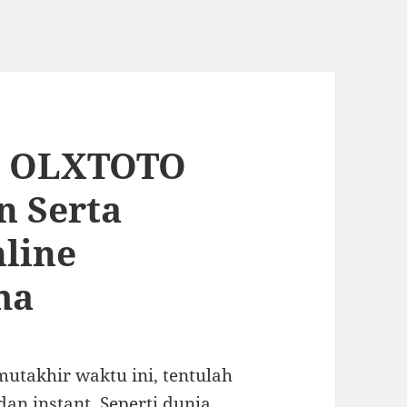
s OLXTOTO
n Serta
line
ma
utakhir waktu ini, tentulah
an instant. Seperti dunia