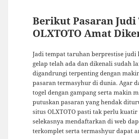
Berikut Pasaran Judi 
OLXTOTO Amat Dike
Jadi tempat taruhan berprestise judi
gelap telah ada dan dikenali sudah 
digandrungi terpenting dengan mak
pasaran termasyhur di dunia. Agar 
togel dengan gampang serta makin m
putuskan pasaran yang hendak dituru
situs OLXTOTO pasti tak perlu kuatir
selekasnya mendaftarkan di web dapa
terkomplet serta termashyur dapat a