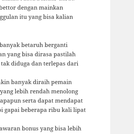
a bettor dengan mainkan
ggulan itu yang bisa kalian
 banyak betaruh berganti
n yang bisa dirasa pastilah
 tak diduga dan terlepas dari
kin banyak diraih pemain
 yang lebih rendah menolong
erapapun serta dapat mendapat
i gapai beberapa ribu kali lipat
awaran bonus yang bisa lebih