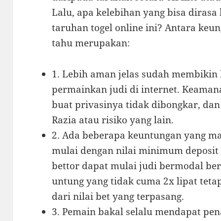
Lalu, apa kelebihan yang bisa diras
taruhan togel online ini? Antara keun
tahu merupakan:
1. Lebih aman jelas sudah membikin
permainkan judi di internet. Keamana
buat privasinya tidak dibongkar, dan
Razia atau risiko yang lain.
2. Ada beberapa keuntungan yang ma
mulai dengan nilai minimum deposit
bettor dapat mulai judi bermodal b
untung yang tidak cuma 2x lipat tetap
dari nilai bet yang terpasang.
3. Pemain bakal selalu mendapat pen