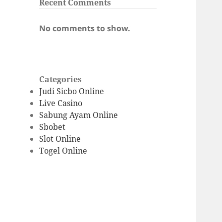
Recent Comments
No comments to show.
Categories
Judi Sicbo Online
Live Casino
Sabung Ayam Online
Sbobet
Slot Online
Togel Online