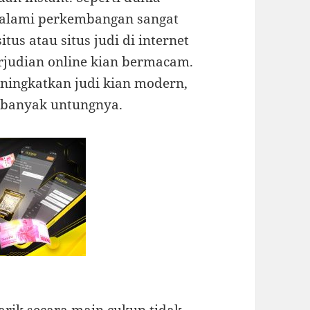
galami perkembangan sangat
tus atau situs judi di internet
judian online kian bermacam.
ningkatkan judi kian modern,
 banyak untungnya.