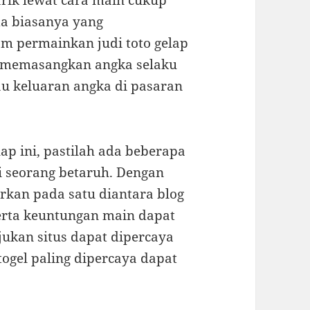
arik lewat cara main cukup
da biasanya yang
m permainkan judi toto gelap
uh memasangkan angka selaku
au keluaran angka di pasaran
ap ini, pastilah ada beberapa
i seorang betaruh. Dengan
rkan pada satu diantara blog
serta keuntungan main dapat
jukan situs dapat dipercaya
ogel paling dipercaya dapat