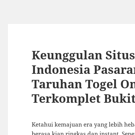
Keunggulan Situ
Indonesia Pasara
Taruhan Togel On
Terkomplet Buki
Ketahui kemajuan era yang lebih heb
berasa kian ringkas dan instant. Sepe