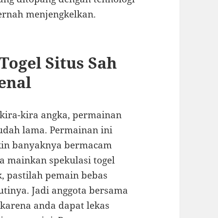
 pernah menjengkelkan.
Togel Situs Sah
enal
 kira-kira angka, permainan
sudah lama. Permainan ini
akin banyaknya bermacam
a mainkan spekulasi togel
, pastilah pemain bebas
tinya. Jadi anggota bersama
 karena anda dapat lekas