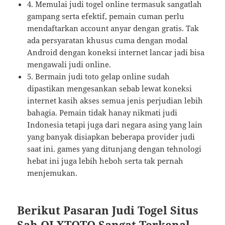
4. Memulai judi togel online termasuk sangatlah
gampang serta efektif, pemain cuman perlu
mendaftarkan account anyar dengan gratis. Tak
ada persyaratan khusus cuma dengan modal
Android dengan koneksi internet lancar jadi bisa
mengawali judi online.
5. Bermain judi toto gelap online sudah
dipastikan mengesankan sebab lewat koneksi
internet kasih akses semua jenis perjudian lebih
bahagia. Pemain tidak hanay nikmati judi
Indonesia tetapi juga dari negara asing yang lain
yang banyak disiapkan beberapa provider judi
saat ini. games yang ditunjang dengan tehnologi
hebat ini juga lebih heboh serta tak pernah
menjemukan.
Berikut Pasaran Judi Togel Situs
Sah OLXTOTO Sangat Terkenal