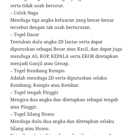
serta tidak usah berurut.
– Colok Naga
Menduga tiga angka keluaran yang benar-benar
tersebut dengan tak usah berturutan.
– Togel Dasar
Tentukan dulu angka 2D lantas serta dapat
diputuskan sebagai Besar atau Kecil, dan dapat juga
menduga AS, KOP, KEPALA serta EKOR ditetapkan
menjadi Ganjil atau Genap.
– Togel Kembang Kempis
Adalah menduga 2D serta diputuskan selaku
Kembang, Kempis atau Kembar.
– Togel tengah Pinggir
Mengira dua angka dan ditetapkan sebagai tengah
atau Pinggir.
– Togel Silang Homo
Menduga dulu dua angka dan ditetapkan selaku
Silang atau Homo.