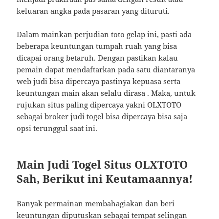
keluaran angka pada pasaran yang dituruti.
Dalam mainkan perjudian toto gelap ini, pasti ada
beberapa keuntungan tumpah ruah yang bisa
dicapai orang betaruh. Dengan pastikan kalau
pemain dapat mendaftarkan pada satu diantaranya
web judi bisa dipercaya pastinya kepuasa serta
keuntungan main akan selalu dirasa . Maka, untuk
rujukan situs paling dipercaya yakni OLXTOTO
sebagai broker judi togel bisa dipercaya bisa saja
opsi terunggul saat ini.
Main Judi Togel Situs OLXTOTO
Sah, Berikut ini Keutamaannya!
Banyak permainan membahagiakan dan beri
keuntungan diputuskan sebagai tempat selingan