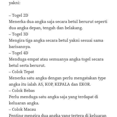
yakni:
– Togel 2D
Menerka dua angka saja secara betul berurut seperti
dua angka depan, tengah dan belakang.
– Togel 3D
Mengira tiga angka secara betul yakni sesuai sama
barisannya.
– Togel 4D
Menduga empat atau semuanya angka togel secara
betul serta berurut.
– Colok Tepat
Menerka satu angka dengan perlu mengatakan type
angka itu ialah AS, KOP, KEPALA dan EKOR.
– Colok Bebas
Perlu menduga satu angka saja yang terdapat di
keluaran angka.
– Colok Macau
Penting mengira dua angka yang tertera di keluaran