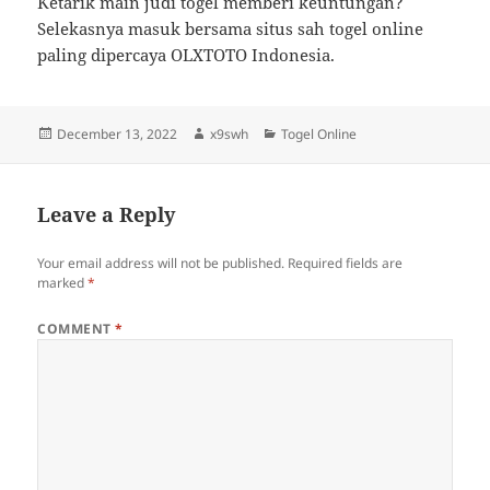
Ketarik main judi togel memberi keuntungan?
Selekasnya masuk bersama situs sah togel online
paling dipercaya OLXTOTO Indonesia.
Posted
Author
Categories
December 13, 2022
x9swh
Togel Online
on
Leave a Reply
Your email address will not be published.
Required fields are
marked
*
COMMENT
*