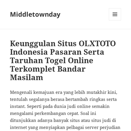
Middletownday
MENU
AND
WIDGETS
Keunggulan Situs OLXTOTO
Indonesia Pasaran Serta
Taruhan Togel Online
Terkomplet Bandar
Masilam
Mengenali kemajuan era yang lebih mutakhir kini,
tentulah segalanya berasa bertambah ringkas serta
instant. Seperti pada dunia judi online semakin
mengalami perkembangan cepat. Soal ini
ditunjukkan adanya banyak situs atau situs judi di
internet yang menyiapkan pelbagai server perjudian