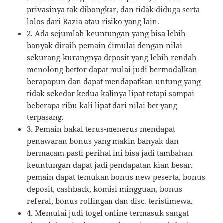
privasinya tak dibongkar, dan tidak diduga serta
lolos dari Razia atau risiko yang lain.
2. Ada sejumlah keuntungan yang bisa lebih
banyak diraih pemain dimulai dengan nilai
sekurang-kurangnya deposit yang lebih rendah
menolong bettor dapat mulai judi bermodalkan
berapapun dan dapat mendapatkan untung yang
tidak sekedar kedua kalinya lipat tetapi sampai
beberapa ribu kali lipat dari nilai bet yang
terpasang.
3. Pemain bakal terus-menerus mendapat
penawaran bonus yang makin banyak dan
bermacam pasti perihal ini bisa jadi tambahan
keuntungan dapat jadi pendapatan kian besar.
pemain dapat temukan bonus new peserta, bonus
deposit, cashback, komisi mingguan, bonus
referal, bonus rollingan dan disc. teristimewa.
4. Memulai judi togel online termasuk sangat