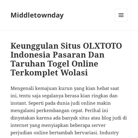
Middletownday
MENU
AND
WIDGETS
Keunggulan Situs OLXTOTO
Indonesia Pasaran Dan
Taruhan Togel Online
Terkomplet Wolasi
Mengenali kemajuan kurun yang kian hebat saat
ini, tentu saja segalanya berasa kian ringkas dan
instant. Seperti pada dunia judi online makin
mengalami perkembangan cepat. Perihal ini
dinyatakan karena ada banyak situs atau blog judi di
internet yang menyiapkan beberapa server
perjudian online bertambah bervariasi. Industry