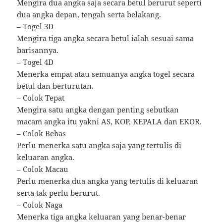
Mengira dua angka saja secara betul berurut seperti
dua angka depan, tengah serta belakang.
– Togel 3D
Mengira tiga angka secara betul ialah sesuai sama
barisannya.
– Togel 4D
Menerka empat atau semuanya angka togel secara
betul dan berturutan.
– Colok Tepat
Mengira satu angka dengan penting sebutkan
macam angka itu yakni AS, KOP, KEPALA dan EKOR.
– Colok Bebas
Perlu menerka satu angka saja yang tertulis di
keluaran angka.
– Colok Macau
Perlu menerka dua angka yang tertulis di keluaran
serta tak perlu berurut.
– Colok Naga
Menerka tiga angka keluaran yang benar-benar