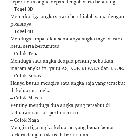
seperti dua angka depan, tengah serta belakang.
– Togel 3D
Menerka tiga angka secara betul ialah sama dengan
posisinya.
– Togel 4D
Menduga empat atau semuanya angka togel secara
betul serta berturutan.
– Colok Tepat
Menduga satu angka dengan penting sebutkan
macam angka itu yaitu AS, KOP, KEPALA dan EKOR.
– Colok Bebas
Hanya butuh mengira satu angka saja yang tersebut
di keluaran angka.
– Colok Macau
Penting menduga dua angka yang tersebut di
keluaran dan tak perlu berurut.
– Colok Naga
Mengira tiga angka keluaran yang benar-benar
tertera dengan tak usah berturutan.