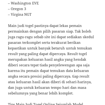
– Washington EVE
– Oregon 3
– Virgina NGT
Main judi togel pastinya dapat lekas pemain
permainkan dengan pilih pasaran siap. Tak boleh
juga ragu-ragu sebab site ini dapat sediakan skedul
pasaran terkomplet serta terakurat berikan
kepastikan untuk banyak betaruh untuk temukan
result yang paling dapat dipercaya. Result togel
merupakan keluaran hasil angka yang hendak
diberi secara tepat tiada penyelewengan apa saja
karena itu pemain dapat temukan data keluaran
angka secara presisi paling dipercaya. tiap result
atau keluaran hasil akan diberi di sehari-harinya,
dan juga untuk keluaran tempo hari dan masa
sebelumnya yang benar lebih komplet.
Tips Main Judi Togel Online Sejumlah Model