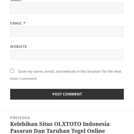
EMAIL
*
WEBSITE
Save my name, email, and website in this browser for the next
time I comment.
Post
PREVIOUS
navigation
Kelebihan Situs OLXTOTO Indonesia
Previous
Pasaran Dan Taruhan Togel Online
post: