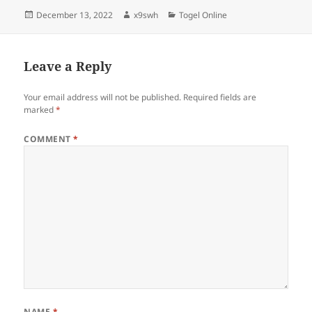
Posted
Author
Categories
December 13, 2022
x9swh
Togel Online
on
Leave a Reply
Your email address will not be published.
Required fields are
marked
*
COMMENT
*
NAME
*