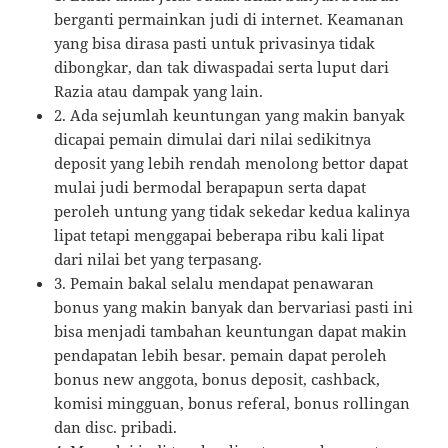
berganti permainkan judi di internet. Keamanan
yang bisa dirasa pasti untuk privasinya tidak
dibongkar, dan tak diwaspadai serta luput dari
Razia atau dampak yang lain.
2. Ada sejumlah keuntungan yang makin banyak
dicapai pemain dimulai dari nilai sedikitnya
deposit yang lebih rendah menolong bettor dapat
mulai judi bermodal berapapun serta dapat
peroleh untung yang tidak sekedar kedua kalinya
lipat tetapi menggapai beberapa ribu kali lipat
dari nilai bet yang terpasang.
3. Pemain bakal selalu mendapat penawaran
bonus yang makin banyak dan bervariasi pasti ini
bisa menjadi tambahan keuntungan dapat makin
pendapatan lebih besar. pemain dapat peroleh
bonus new anggota, bonus deposit, cashback,
komisi mingguan, bonus referal, bonus rollingan
dan disc. pribadi.