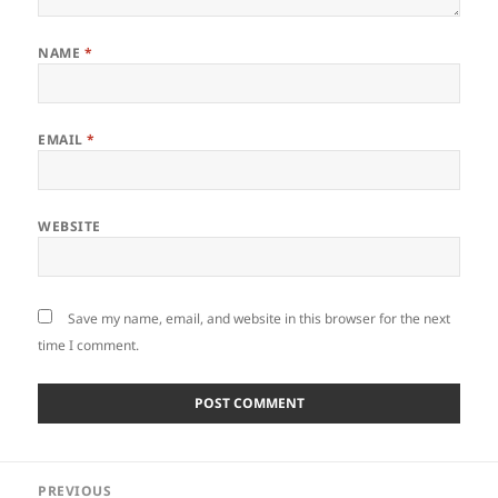
NAME
*
EMAIL
*
WEBSITE
Save my name, email, and website in this browser for the next
time I comment.
Post
PREVIOUS