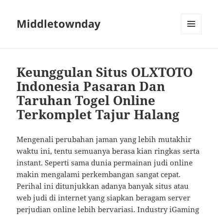
Middletownday
MENU
AND
WIDGETS
Keunggulan Situs OLXTOTO
Indonesia Pasaran Dan
Taruhan Togel Online
Terkomplet Tajur Halang
Mengenali perubahan jaman yang lebih mutakhir
waktu ini, tentu semuanya berasa kian ringkas serta
instant. Seperti sama dunia permainan judi online
makin mengalami perkembangan sangat cepat.
Perihal ini ditunjukkan adanya banyak situs atau
web judi di internet yang siapkan beragam server
perjudian online lebih bervariasi. Industry iGaming