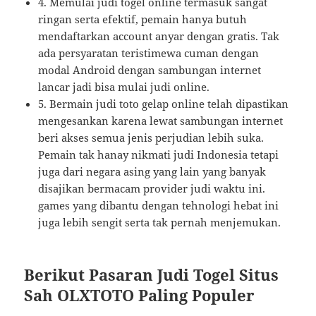
4. Memulai judi togel online termasuk sangat
ringan serta efektif, pemain hanya butuh
mendaftarkan account anyar dengan gratis. Tak
ada persyaratan teristimewa cuman dengan
modal Android dengan sambungan internet
lancar jadi bisa mulai judi online.
5. Bermain judi toto gelap online telah dipastikan
mengesankan karena lewat sambungan internet
beri akses semua jenis perjudian lebih suka.
Pemain tak hanay nikmati judi Indonesia tetapi
juga dari negara asing yang lain yang banyak
disajikan bermacam provider judi waktu ini.
games yang dibantu dengan tehnologi hebat ini
juga lebih sengit serta tak pernah menjemukan.
Berikut Pasaran Judi Togel Situs
Sah OLXTOTO Paling Populer