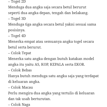
– Togel 2D
Menduga dua angka saja secara betul berurut
seperti dua angka depan, tengah dan belakang.
– Togel 3D
Menduga tiga angka secara betul yakni sesuai sama
posisinya.
– Togel 4D
Menerka empat atau semuanya angka togel secara
betul serta berurut.
– Colok Tepat
Menerka satu angka dengan butuh katakan model
angka itu yaitu AS, KOP, KEPALA serta EKOR.
– Colok Bebas
Hanya butuh menduga satu angka saja yang terdapat
di keluaran angka.
– Colok Macau
Perlu mengira dua angka yang tertulis di keluaran
dan tak usah berturutan.
– Colok Naga