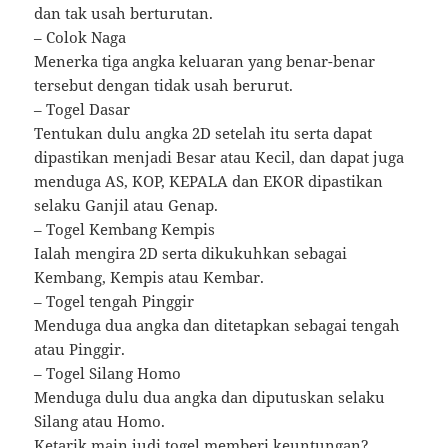
dan tak usah berturutan.
– Colok Naga
Menerka tiga angka keluaran yang benar-benar
tersebut dengan tidak usah berurut.
– Togel Dasar
Tentukan dulu angka 2D setelah itu serta dapat
dipastikan menjadi Besar atau Kecil, dan dapat juga
menduga AS, KOP, KEPALA dan EKOR dipastikan
selaku Ganjil atau Genap.
– Togel Kembang Kempis
Ialah mengira 2D serta dikukuhkan sebagai
Kembang, Kempis atau Kembar.
– Togel tengah Pinggir
Menduga dua angka dan ditetapkan sebagai tengah
atau Pinggir.
– Togel Silang Homo
Menduga dulu dua angka dan diputuskan selaku
Silang atau Homo.
Ketarik main judi togel memberi keuntungan?