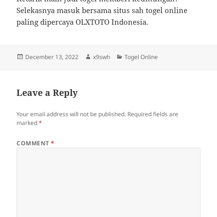
Selekasnya masuk bersama situs sah togel online
paling dipercaya OLXTOTO Indonesia.
Posted
Author
Categories
December 13, 2022
x9swh
Togel Online
on
Leave a Reply
Your email address will not be published.
Required fields are
marked
*
COMMENT
*