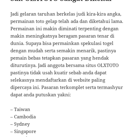
Jadi gelaran taruhan berkelas judi kira-kira angka,
permainan toto gelap telah ada dan diketahui lama.
Permainan ini makin diminati terpenting dengan
makin meningkatnya beragam pasaran tenar di
dunia. Supaya bisa permainkan spekulasi togel
dengan mudah serta semakin menarik, pastinya
pemain bebas tetapkan pasaran yang hendak
diturutinya. Jadi anggota bersama situs OLXTOTO
pastinya tidak usah kuatir sebab anda dapat
selekasnya mendaftarkan di website paling
dipercaya ini. Pasaran terkomplet serta termashyur
dapat anda putuskan yakni:
– Taiwan
– Cambodia
– Sydney
– Singapore