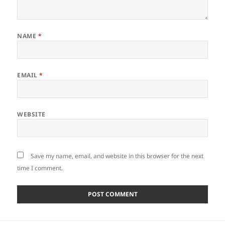
NAME
*
EMAIL
*
WEBSITE
Save my name, email, and website in this browser for the next
time I comment.