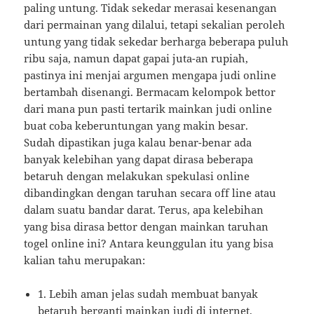
paling untung. Tidak sekedar merasai kesenangan
dari permainan yang dilalui, tetapi sekalian peroleh
untung yang tidak sekedar berharga beberapa puluh
ribu saja, namun dapat gapai juta-an rupiah,
pastinya ini menjai argumen mengapa judi online
bertambah disenangi. Bermacam kelompok bettor
dari mana pun pasti tertarik mainkan judi online
buat coba keberuntungan yang makin besar.
Sudah dipastikan juga kalau benar-benar ada
banyak kelebihan yang dapat dirasa beberapa
betaruh dengan melakukan spekulasi online
dibandingkan dengan taruhan secara off line atau
dalam suatu bandar darat. Terus, apa kelebihan
yang bisa dirasa bettor dengan mainkan taruhan
togel online ini? Antara keunggulan itu yang bisa
kalian tahu merupakan:
1. Lebih aman jelas sudah membuat banyak
betaruh berganti mainkan judi di internet.