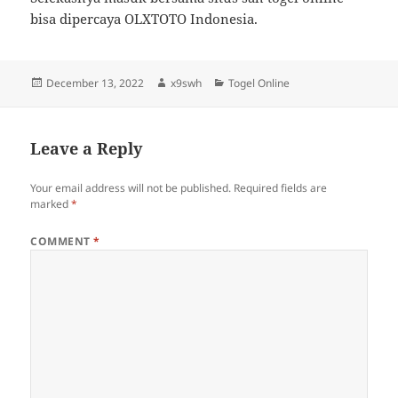
bisa dipercaya OLXTOTO Indonesia.
Posted
Author
Categories
December 13, 2022
x9swh
Togel Online
on
Leave a Reply
Your email address will not be published.
Required fields are
marked
*
COMMENT
*