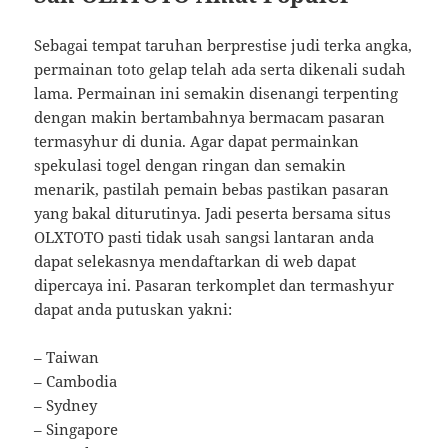
Sebagai tempat taruhan berprestise judi terka angka,
permainan toto gelap telah ada serta dikenali sudah
lama. Permainan ini semakin disenangi terpenting
dengan makin bertambahnya bermacam pasaran
termasyhur di dunia. Agar dapat permainkan
spekulasi togel dengan ringan dan semakin
menarik, pastilah pemain bebas pastikan pasaran
yang bakal diturutinya. Jadi peserta bersama situs
OLXTOTO pasti tidak usah sangsi lantaran anda
dapat selekasnya mendaftarkan di web dapat
dipercaya ini. Pasaran terkomplet dan termashyur
dapat anda putuskan yakni:
– Taiwan
– Cambodia
– Sydney
– Singapore