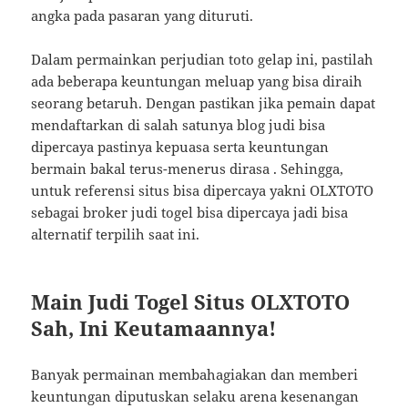
angka pada pasaran yang dituruti.
Dalam permainkan perjudian toto gelap ini, pastilah
ada beberapa keuntungan meluap yang bisa diraih
seorang betaruh. Dengan pastikan jika pemain dapat
mendaftarkan di salah satunya blog judi bisa
dipercaya pastinya kepuasa serta keuntungan
bermain bakal terus-menerus dirasa . Sehingga,
untuk referensi situs bisa dipercaya yakni OLXTOTO
sebagai broker judi togel bisa dipercaya jadi bisa
alternatif terpilih saat ini.
Main Judi Togel Situs OLXTOTO
Sah, Ini Keutamaannya!
Banyak permainan membahagiakan dan memberi
keuntungan diputuskan selaku arena kesenangan