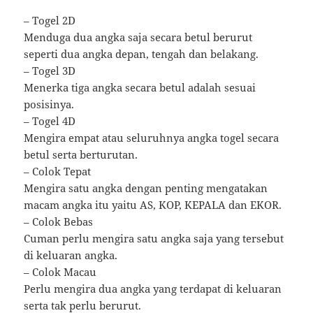
– Togel 2D
Menduga dua angka saja secara betul berurut
seperti dua angka depan, tengah dan belakang.
– Togel 3D
Menerka tiga angka secara betul adalah sesuai
posisinya.
– Togel 4D
Mengira empat atau seluruhnya angka togel secara
betul serta berturutan.
– Colok Tepat
Mengira satu angka dengan penting mengatakan
macam angka itu yaitu AS, KOP, KEPALA dan EKOR.
– Colok Bebas
Cuman perlu mengira satu angka saja yang tersebut
di keluaran angka.
– Colok Macau
Perlu mengira dua angka yang terdapat di keluaran
serta tak perlu berurut.