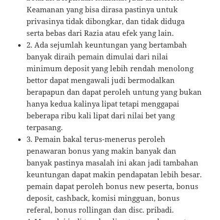
Keamanan yang bisa dirasa pastinya untuk
privasinya tidak dibongkar, dan tidak diduga
serta bebas dari Razia atau efek yang lain.
2. Ada sejumlah keuntungan yang bertambah
banyak diraih pemain dimulai dari nilai
minimum deposit yang lebih rendah menolong
bettor dapat mengawali judi bermodalkan
berapapun dan dapat peroleh untung yang bukan
hanya kedua kalinya lipat tetapi menggapai
beberapa ribu kali lipat dari nilai bet yang
terpasang.
3. Pemain bakal terus-menerus peroleh
penawaran bonus yang makin banyak dan
banyak pastinya masalah ini akan jadi tambahan
keuntungan dapat makin pendapatan lebih besar.
pemain dapat peroleh bonus new peserta, bonus
deposit, cashback, komisi mingguan, bonus
referal, bonus rollingan dan disc. pribadi.