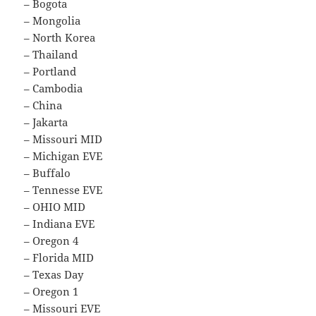
– Bogota
– Mongolia
– North Korea
– Thailand
– Portland
– Cambodia
– China
– Jakarta
– Missouri MID
– Michigan EVE
– Buffalo
– Tennesse EVE
– OHIO MID
– Indiana EVE
– Oregon 4
– Florida MID
– Texas Day
– Oregon 1
– Missouri EVE