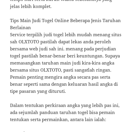
jelas lebih komplet.
Tips Main Judi Togel Online Beberapa Jenis Taruhan
Berlainan
Service terpilih judi togel lebih mudah menang situs
sah OLXTOTO pastilah dapat lekas anda peroleh
bersama web judi sah ini. menang pada perjudian
togel pastilah benar-benar beri keuntungan. Supaya
memasangkan taruhan main judi kira-kira angka
bersama situs OLXTOTO, pasti sangatlah ringan.
Pemain penting mengira angka secara pas serta
benar seperti sama dengan keluaran hasil angka di
tipe pasaran yang dituruti.
Dalam tentukan perkiraan angka yang lebih pas ini,
ada sejumlah panduan taruhan togel bisa pemain
tentukan serta permainkan, antara lain ialah: