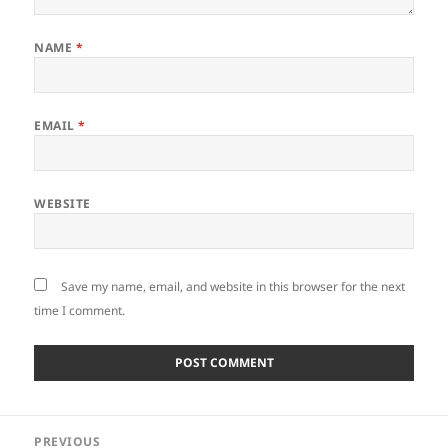
NAME
*
EMAIL
*
WEBSITE
Save my name, email, and website in this browser for the next
time I comment.
Post
PREVIOUS