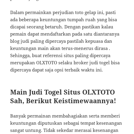
Dalam permainkan perjudian toto gelap ini, pasti
ada beberapa keuntungan tumpah ruah yang bisa
dicapai seorang betaruh. Dengan pastikan kalau
pemain dapat mendaftarkan pada satu diantaranya
blog judi paling dipercaya pastilah kepuasa dan
keuntungan main akan terus-menerus dirasa .
Sehingga, buat referensi situs paling dipercaya
merupakan OLXTOTO selaku broker judi togel bisa
dipercaya dapat saja opsi terbaik waktu ini.
Main Judi Togel Situs OLXTOTO
Sah, Berikut Keistimewaannya!
Banyak permainan membahagiakan serta memberi
keuntungan diputuskan sebagai tempat kesenangan
sangat untung. Tidak sekedar merasai kesenangan