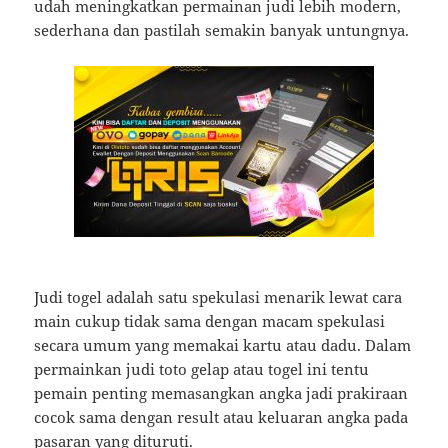
udah meningkatkan permainan judi lebih modern,
sederhana dan pastilah semakin banyak untungnya.
Judi togel adalah satu spekulasi menarik lewat cara
main cukup tidak sama dengan macam spekulasi
secara umum yang memakai kartu atau dadu. Dalam
permainkan judi toto gelap atau togel ini tentu
pemain penting memasangkan angka jadi prakiraan
cocok sama dengan result atau keluaran angka pada
pasaran yang dituruti.