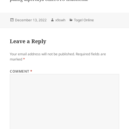
Posted
Author
Categories
December 13, 2022
x9swh
Togel Online
on
Leave a Reply
Your email address will not be published.
Required fields are
marked
*
COMMENT
*