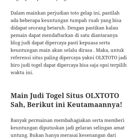
Dalam mainkan perjudian toto gelap ini, pastilah
ada beberapa keuntungan tumpah ruah yang bisa
didapat seorang betaruh. Dengan pastikan kalau
pemain dapat mendaftarkan di satu diantaranya
blog judi dapat dipercaya pasti kepuasa serta
keuntungan main akan selalu dirasa . Maka, untuk
referensi situs paling dipercaya yakni OLXTOTO jadi
biro judi togel dapat dipercaya bisa saja opsi terpilih
waktu ini.
Main Judi Togel Situs OLXTOTO
Sah, Berikut ini Keutamaannya!
Banyak permainan membahagiakan serta memberi
keuntungan diputuskan jadi gelaran selingan amat
untung. Bukan hanya merasai kesenangan dari