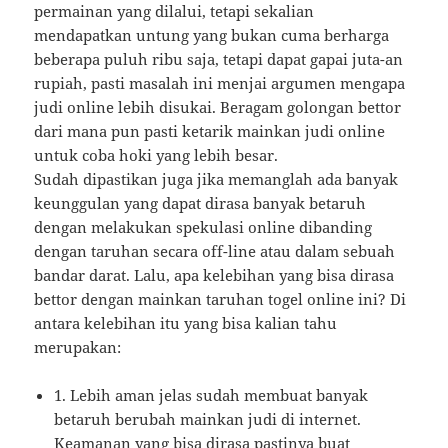
permainan yang dilalui, tetapi sekalian
mendapatkan untung yang bukan cuma berharga
beberapa puluh ribu saja, tetapi dapat gapai juta-an
rupiah, pasti masalah ini menjai argumen mengapa
judi online lebih disukai. Beragam golongan bettor
dari mana pun pasti ketarik mainkan judi online
untuk coba hoki yang lebih besar.
Sudah dipastikan juga jika memanglah ada banyak
keunggulan yang dapat dirasa banyak betaruh
dengan melakukan spekulasi online dibanding
dengan taruhan secara off-line atau dalam sebuah
bandar darat. Lalu, apa kelebihan yang bisa dirasa
bettor dengan mainkan taruhan togel online ini? Di
antara kelebihan itu yang bisa kalian tahu
merupakan:
1. Lebih aman jelas sudah membuat banyak
betaruh berubah mainkan judi di internet.
Keamanan yang bisa dirasa pastinya buat