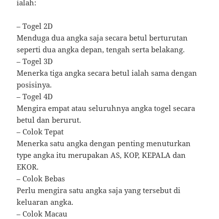
ialah:
– Togel 2D
Menduga dua angka saja secara betul berturutan
seperti dua angka depan, tengah serta belakang.
– Togel 3D
Menerka tiga angka secara betul ialah sama dengan
posisinya.
– Togel 4D
Mengira empat atau seluruhnya angka togel secara
betul dan berurut.
– Colok Tepat
Menerka satu angka dengan penting menuturkan
type angka itu merupakan AS, KOP, KEPALA dan
EKOR.
– Colok Bebas
Perlu mengira satu angka saja yang tersebut di
keluaran angka.
– Colok Macau