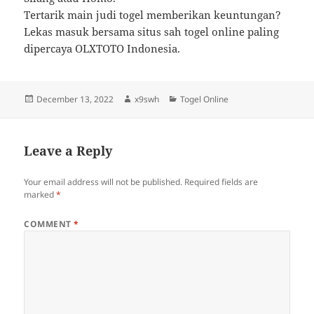
Tertarik main judi togel memberikan keuntungan?
Lekas masuk bersama situs sah togel online paling
dipercaya OLXTOTO Indonesia.
Posted
Author
Categories
December 13, 2022
x9swh
Togel Online
on
Leave a Reply
Your email address will not be published.
Required fields are
marked
*
COMMENT
*