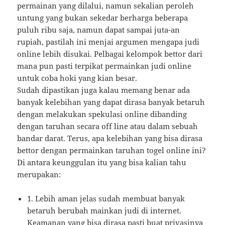
permainan yang dilalui, namun sekalian peroleh
untung yang bukan sekedar berharga beberapa
puluh ribu saja, namun dapat sampai juta-an
rupiah, pastilah ini menjai argumen mengapa judi
online lebih disukai. Pelbagai kelompok bettor dari
mana pun pasti terpikat permainkan judi online
untuk coba hoki yang kian besar.
Sudah dipastikan juga kalau memang benar ada
banyak kelebihan yang dapat dirasa banyak betaruh
dengan melakukan spekulasi online dibanding
dengan taruhan secara off line atau dalam sebuah
bandar darat. Terus, apa kelebihan yang bisa dirasa
bettor dengan permainkan taruhan togel online ini?
Di antara keunggulan itu yang bisa kalian tahu
merupakan:
1. Lebih aman jelas sudah membuat banyak
betaruh berubah mainkan judi di internet.
Keamanan yang bisa dirasa pasti buat privasinya