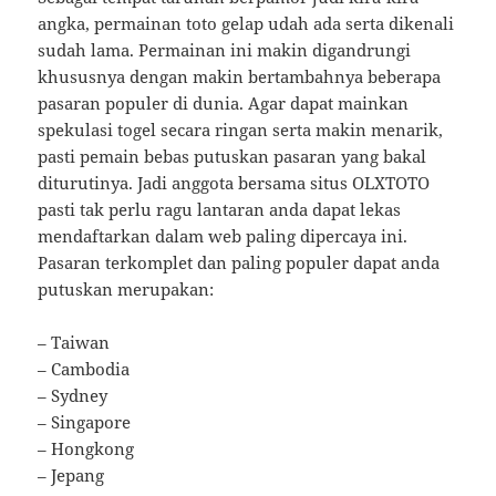
angka, permainan toto gelap udah ada serta dikenali
sudah lama. Permainan ini makin digandrungi
khususnya dengan makin bertambahnya beberapa
pasaran populer di dunia. Agar dapat mainkan
spekulasi togel secara ringan serta makin menarik,
pasti pemain bebas putuskan pasaran yang bakal
diturutinya. Jadi anggota bersama situs OLXTOTO
pasti tak perlu ragu lantaran anda dapat lekas
mendaftarkan dalam web paling dipercaya ini.
Pasaran terkomplet dan paling populer dapat anda
putuskan merupakan:
– Taiwan
– Cambodia
– Sydney
– Singapore
– Hongkong
– Jepang