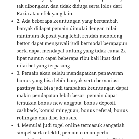
tak dibongkar, dan tidak diduga serta lolos dari
Razia atau efek yang lain.
2. Ada beberapa keuntungan yang bertambah
banyak didapat pemain dimulai dengan nilai
minimum deposit yang lebih rendah menolong
bettor dapat mengawali judi bermodal berapapun
serta dapat mendapat untung yang tidak cuma 2x
lipat namun capai beberapa ribu kali lipat dari
nilai bet yang terpasang.
3. Pemain akan selalu mendapatkan penawaran
bonus yang bisa lebih banyak serta bervariasi
pastinya ini bisa jadi tambahan keuntungan dapat
makin pendapatan lebih besar. pemain dapat
temukan bonus new anggota, bonus deposit,
cashback, komisi mingguan, bonus referal, bonus
rollingan dan disc. khusus.
4. Memulai judi togel online termasuk sangatlah
simpel serta efektif, pemain cuman perlu