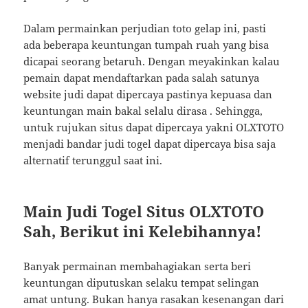
Dalam permainkan perjudian toto gelap ini, pasti
ada beberapa keuntungan tumpah ruah yang bisa
dicapai seorang betaruh. Dengan meyakinkan kalau
pemain dapat mendaftarkan pada salah satunya
website judi dapat dipercaya pastinya kepuasa dan
keuntungan main bakal selalu dirasa . Sehingga,
untuk rujukan situs dapat dipercaya yakni OLXTOTO
menjadi bandar judi togel dapat dipercaya bisa saja
alternatif terunggul saat ini.
Main Judi Togel Situs OLXTOTO
Sah, Berikut ini Kelebihannya!
Banyak permainan membahagiakan serta beri
keuntungan diputuskan selaku tempat selingan
amat untung. Bukan hanya rasakan kesenangan dari