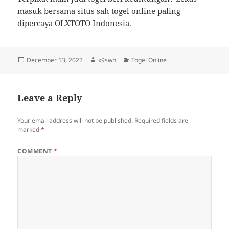
masuk bersama situs sah togel online paling
dipercaya OLXTOTO Indonesia.
Posted
Author
Categories
December 13, 2022
x9swh
Togel Online
on
Leave a Reply
Your email address will not be published.
Required fields are
marked
*
COMMENT
*