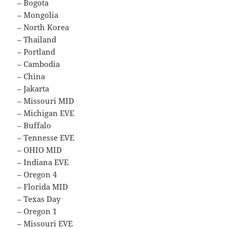
– Bogota
– Mongolia
– North Korea
– Thailand
– Portland
– Cambodia
– China
– Jakarta
– Missouri MID
– Michigan EVE
– Buffalo
– Tennesse EVE
– OHIO MID
– Indiana EVE
– Oregon 4
– Florida MID
– Texas Day
– Oregon 1
– Missouri EVE