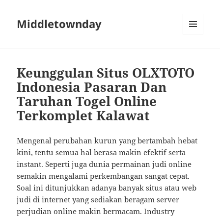
Middletownday
MENU
AND
WIDGETS
Keunggulan Situs OLXTOTO
Indonesia Pasaran Dan
Taruhan Togel Online
Terkomplet Kalawat
Mengenal perubahan kurun yang bertambah hebat
kini, tentu semua hal berasa makin efektif serta
instant. Seperti juga dunia permainan judi online
semakin mengalami perkembangan sangat cepat.
Soal ini ditunjukkan adanya banyak situs atau web
judi di internet yang sediakan beragam server
perjudian online makin bermacam. Industry