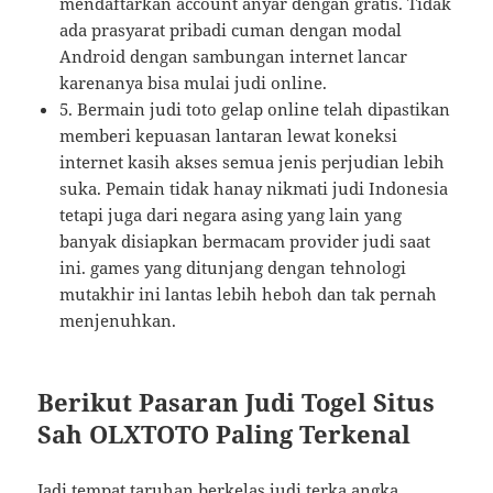
mendaftarkan account anyar dengan gratis. Tidak
ada prasyarat pribadi cuman dengan modal
Android dengan sambungan internet lancar
karenanya bisa mulai judi online.
5. Bermain judi toto gelap online telah dipastikan
memberi kepuasan lantaran lewat koneksi
internet kasih akses semua jenis perjudian lebih
suka. Pemain tidak hanay nikmati judi Indonesia
tetapi juga dari negara asing yang lain yang
banyak disiapkan bermacam provider judi saat
ini. games yang ditunjang dengan tehnologi
mutakhir ini lantas lebih heboh dan tak pernah
menjenuhkan.
Berikut Pasaran Judi Togel Situs
Sah OLXTOTO Paling Terkenal
Jadi tempat taruhan berkelas judi terka angka,