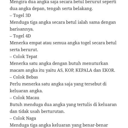
Mengira dua angka saja secara betul berurut seperti
dua angka depan, tengah serta belakang.
– Togel 3D
Menduga tiga angka secara betul ialah sama dengan
barisannya.
– Togel 4D
Menerka empat atau semua angka togel secara betul
serta berurut.
– Colok Tepat
Menerka satu angka dengan butuh menuturkan
macam angka itu yaitu AS, KOP, KEPALA dan EKOR.
– Colok Bebas
Perlu menerka satu angka saja yang tersebut di
keluaran angka.
– Colok Macau
Butuh menduga dua angka yang tertulis di keluaran
dan tidak usah berturutan.
– Colok Naga
Menduga tiga angka keluaran yang benar-benar