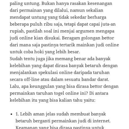
paling untung. Bukan hanya rasakan kesenangan
dari permainan yang dilalui, namun sekalian
mendapat untung yang tidak sekedar berharga
beberapa puluh ribu saja, tetapi dapat capai juta-an
rupiah, pastilah soal ini menjai argumen mengapa
judi online kian disukai. Beragam golongan bettor
dari mana saja pastinya tertarik mainkan judi online
untuk coba hoki yang lebih besar.
Sudah tentu juga jika memang benar ada banyak
kelebihan yang dapat dirasa banyak betaruh dengan
menjalankan spekulasi online daripada taruhan
secara off-line atau dalam sesuatu bandar darat.
Lalu, apa keunggulan yang bisa dirasa bettor dengan
permainkan taruhan togel online ini? Di antara
kelebihan itu yang bisa kalian tahu yaitu:
1. Lebih aman jelas sudah membuat banyak
betaruh berganti permainkan judi di internet.
Keamanan yang bisa dirasa pastinya untuk