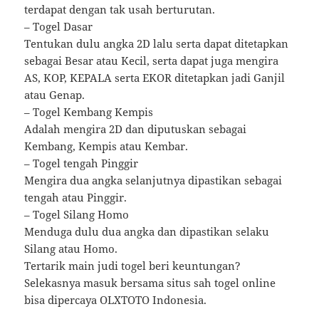
terdapat dengan tak usah berturutan.
– Togel Dasar
Tentukan dulu angka 2D lalu serta dapat ditetapkan
sebagai Besar atau Kecil, serta dapat juga mengira
AS, KOP, KEPALA serta EKOR ditetapkan jadi Ganjil
atau Genap.
– Togel Kembang Kempis
Adalah mengira 2D dan diputuskan sebagai
Kembang, Kempis atau Kembar.
– Togel tengah Pinggir
Mengira dua angka selanjutnya dipastikan sebagai
tengah atau Pinggir.
– Togel Silang Homo
Menduga dulu dua angka dan dipastikan selaku
Silang atau Homo.
Tertarik main judi togel beri keuntungan?
Selekasnya masuk bersama situs sah togel online
bisa dipercaya OLXTOTO Indonesia.