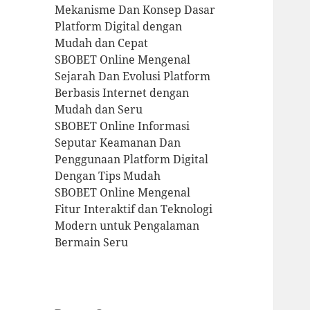
Mekanisme Dan Konsep Dasar
Platform Digital dengan
Mudah dan Cepat
SBOBET Online Mengenal
Sejarah Dan Evolusi Platform
Berbasis Internet dengan
Mudah dan Seru
SBOBET Online Informasi
Seputar Keamanan Dan
Penggunaan Platform Digital
Dengan Tips Mudah
SBOBET Online Mengenal
Fitur Interaktif dan Teknologi
Modern untuk Pengalaman
Bermain Seru