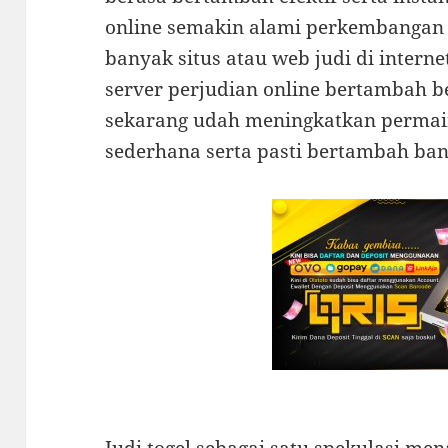
online semakin alami perkembangan c
banyak situs atau web judi di inter
server perjudian online bertambah 
sekarang udah meningkatkan permain
sederhana serta pasti bertambah ba