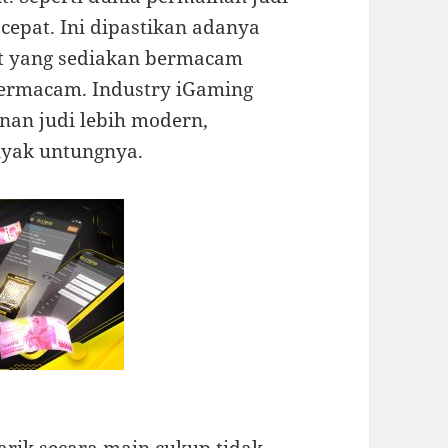
epat. Ini dipastikan adanya
net yang sediakan bermacam
bermacam. Industry iGaming
an judi lebih modern,
nyak untungnya.