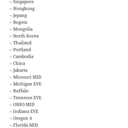
– Singapore
– Hongkong
– Jepang
– Bogota
– Mongolia
– North Korea
– Thailand
– Portland
– Cambodia
– China
– Jakarta
– Missouri MID
– Michigan EVE
– Buffalo
– Tennesse EVE
– OHIO MID
– Indiana EVE
– Oregon 4
– Florida MID