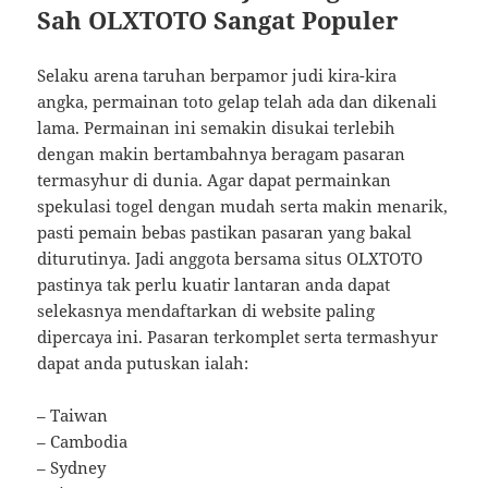
Sah OLXTOTO Sangat Populer
Selaku arena taruhan berpamor judi kira-kira
angka, permainan toto gelap telah ada dan dikenali
lama. Permainan ini semakin disukai terlebih
dengan makin bertambahnya beragam pasaran
termasyhur di dunia. Agar dapat permainkan
spekulasi togel dengan mudah serta makin menarik,
pasti pemain bebas pastikan pasaran yang bakal
diturutinya. Jadi anggota bersama situs OLXTOTO
pastinya tak perlu kuatir lantaran anda dapat
selekasnya mendaftarkan di website paling
dipercaya ini. Pasaran terkomplet serta termashyur
dapat anda putuskan ialah:
– Taiwan
– Cambodia
– Sydney