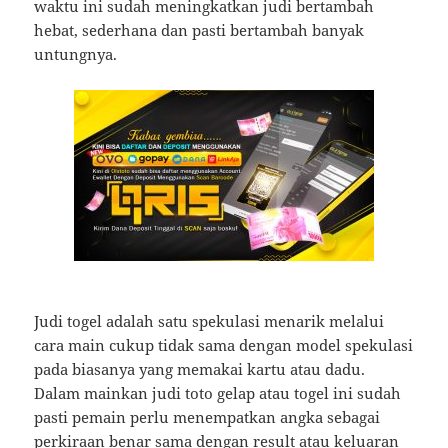
waktu ini sudah meningkatkan judi bertambah
hebat, sederhana dan pasti bertambah banyak
untungnya.
Judi togel adalah satu spekulasi menarik melalui
cara main cukup tidak sama dengan model spekulasi
pada biasanya yang memakai kartu atau dadu.
Dalam mainkan judi toto gelap atau togel ini sudah
pasti pemain perlu menempatkan angka sebagai
perkiraan benar sama dengan result atau keluaran