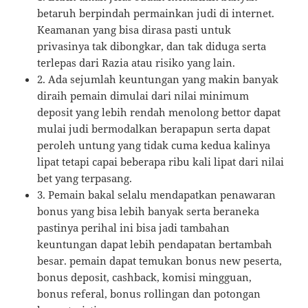
betaruh berpindah permainkan judi di internet.
Keamanan yang bisa dirasa pasti untuk
privasinya tak dibongkar, dan tak diduga serta
terlepas dari Razia atau risiko yang lain.
2. Ada sejumlah keuntungan yang makin banyak
diraih pemain dimulai dari nilai minimum
deposit yang lebih rendah menolong bettor dapat
mulai judi bermodalkan berapapun serta dapat
peroleh untung yang tidak cuma kedua kalinya
lipat tetapi capai beberapa ribu kali lipat dari nilai
bet yang terpasang.
3. Pemain bakal selalu mendapatkan penawaran
bonus yang bisa lebih banyak serta beraneka
pastinya perihal ini bisa jadi tambahan
keuntungan dapat lebih pendapatan bertambah
besar. pemain dapat temukan bonus new peserta,
bonus deposit, cashback, komisi mingguan,
bonus referal, bonus rollingan dan potongan