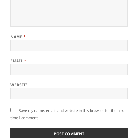
NAME
*
EMAIL
*
WEBSITE
Save my name, email, and website in this browser for the next
time I comment.