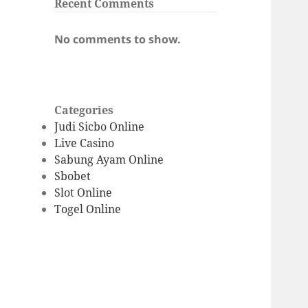
Recent Comments
No comments to show.
Categories
Judi Sicbo Online
Live Casino
Sabung Ayam Online
Sbobet
Slot Online
Togel Online