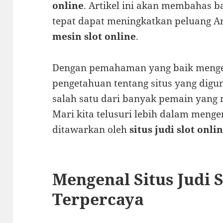
online
. Artikel ini akan membahas 
tepat dapat meningkatkan peluang
mesin slot online
.
Dengan pemahaman yang baik menge
pengetahuan tentang situs yang dig
salah satu dari banyak pemain yang
Mari kita telusuri lebih dalam meng
ditawarkan oleh
situs judi slot onli
Mengenal Situs Judi S
Terpercaya