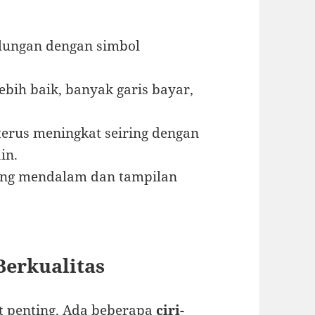
gulungan dengan simbol
ebih baik, banyak garis bayar,
 terus meningkat seiring dengan
in.
yang mendalam dan tampilan
Berkualitas
t penting. Ada beberapa
ciri-