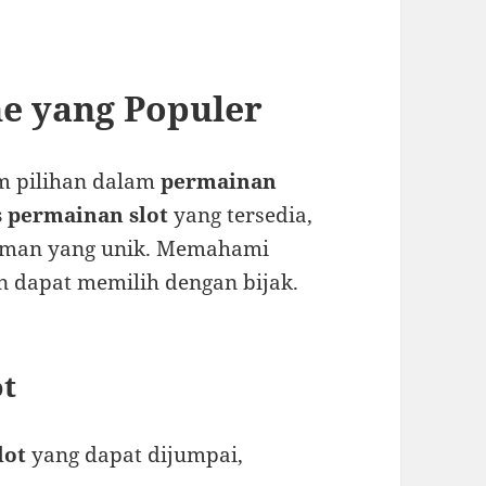
ne yang Populer
am pilihan dalam
permainan
s permainan slot
yang tersedia,
aman yang unik. Memahami
in dapat memilih dengan bijak.
ot
lot
yang dapat dijumpai,