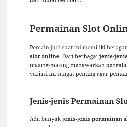
Permainan Slot Onli
Pemain judi saat ini memiliki berag
slot online
. Dari berbagai
jenis-jeni
masing-masing menawarkan pengal
variasi ini sangat penting agar pema
Jenis-jenis Permainan Sl
Ada banyak
jenis-jenis permainan s