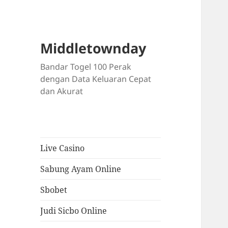
Middletownday
Bandar Togel 100 Perak
dengan Data Keluaran Cepat
dan Akurat
Live Casino
Sabung Ayam Online
Sbobet
Judi Sicbo Online