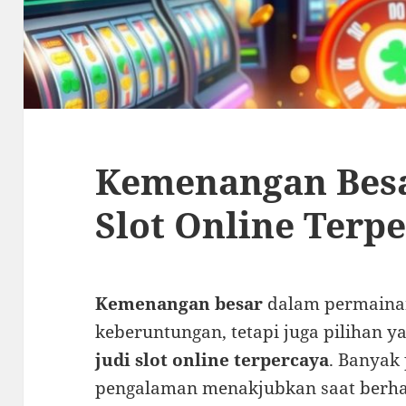
Kemenangan Besar
Slot Online Terp
Kemenangan besar
dalam permainan 
keberuntungan, tetapi juga pilihan 
judi slot online terpercaya
. Banyak
pengalaman menakjubkan saat berha