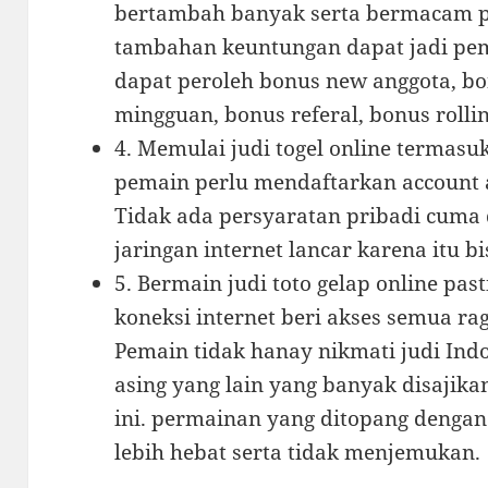
bertambah banyak serta bermacam pas
tambahan keuntungan dapat jadi pe
dapat peroleh bonus new anggota, bo
mingguan, bonus referal, bonus rolli
4. Memulai judi togel online termasuk
pemain perlu mendaftarkan account
Tidak ada persyaratan pribadi cuma
jaringan internet lancar karena itu b
5. Bermain judi toto gelap online pa
koneksi internet beri akses semua ra
Pemain tidak hanay nikmati judi Indo
asing yang lain yang banyak disajik
ini. permainan yang ditopang dengan 
lebih hebat serta tidak menjemukan.