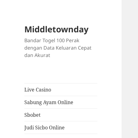
Middletownday
Bandar Togel 100 Perak
dengan Data Keluaran Cepat
dan Akurat
Live Casino
Sabung Ayam Online
Sbobet
Judi Sicbo Online