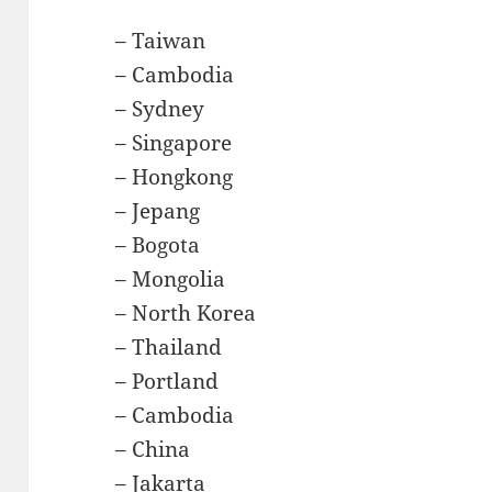
– Taiwan
– Cambodia
– Sydney
– Singapore
– Hongkong
– Jepang
– Bogota
– Mongolia
– North Korea
– Thailand
– Portland
– Cambodia
– China
– Jakarta