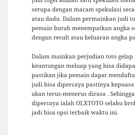
Judi togel adalah satu spekulasi men
serupa dengan macam spekulasi sec
atau dadu. Dalam permainkan judi tot
pemain butuh menempatkan angka se
dengan result atau keluaran angka pa
Dalam mainkan perjudian toto gelap i
keuntungan meluap yang bisa didapa
pastikan jika pemain dapat mendaftar
judi bisa dipercaya pastinya kepuas
akan terus-menerus dirasa . Sehingga,
dipercaya ialah OLXTOTO selaku broke
jadi bisa opsi terbaik waktu ini.