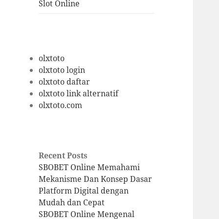
Slot Online
olxtoto
olxtoto login
olxtoto daftar
olxtoto link alternatif
olxtoto.com
Recent Posts
SBOBET Online Memahami
Mekanisme Dan Konsep Dasar
Platform Digital dengan
Mudah dan Cepat
SBOBET Online Mengenal