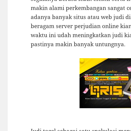
makin alami perkembangan sangat ce
adanya banyak situs atau web judi di
beragam server perjudian online kia
waktu ini udah meningkatkan judi ki
pastinya makin banyak untungnya.