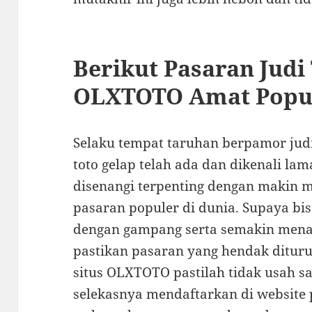
Berikut Pasaran Judi 
OLXTOTO Amat Popu
Selaku tempat taruhan berpamor judi
toto gelap telah ada dan dikenali la
disenangi terpenting dengan makin
pasaran populer di dunia. Supaya bi
dengan gampang serta semakin menar
pastikan pasaran yang hendak dituru
situs OLXTOTO pastilah tidak usah s
selekasnya mendaftarkan di website p