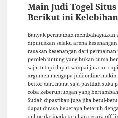
Main Judi Togel Situ
Berikut ini Kelebiha
Banyak permainan membahagiakan s
diputuskan selaku arena kesenangan
rasakan kesenangan dari permainan 
peroleh untung yang bukan cuma ber
saja, tetapi dapat sampai juta-an rup
argumen mengapa judi online makin
bettor dari mana saja pastilah suka 
coba keberuntungan yang bertambah
Sudah dipastikan juga jika betul-be
dapat dirasa beberapa betaruh deng
online daripada taruhan secara off-l