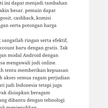
i ini dapat menjadi tambahan
kin besar. pemain dapat
posit, cashback, komisi
ngan serta potongan harga
 sangatlah ringan serta efektif,
count baru dengan gratis. Tak
ngan modal Android dengan
isa mengawali judi online.
udah tentu memberikan kepuasan
ih akses semua ragam perjudian
i judi Indonesia tetapi juga
nyak disiapkan beragam
yang dibantu dengan tehnologi
idak menjenuhkan.