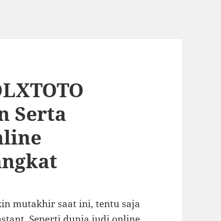
 OLXTOTO
n Serta
line
angkat
 mutakhir saat ini, tentu saja
nstant. Seperti dunia judi online