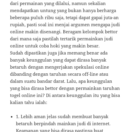
dari permainan yang dilalui, namun sekalian
mendapatkan untung yang bukan hanya berharga
beberapa puluh ribu saja, tetapi dapat gapai juta-an
rupiah, pasti soal ini menjai argumen mengapa judi
online makin disenangi. Beragam kelompok bettor
dari mana saja pastilah tertarik permainkan judi
online untuk coba hoki yang makin besar.
Sudah dipastikan juga jika memang benar ada
banyak keunggulan yang dapat dirasa banyak
betaruh dengan mengerjakan spekulasi online
dibanding dengan taruhan secara off-line atau
dalam suatu bandar darat. Lalu, apa keunggulan
yang bisa dirasa bettor dengan permainkan taruhan
togel online ini? Di antara keunggulan itu yang bisa
kalian tahu ialah:
1. Lebih aman jelas sudah membuat banyak
betaruh berpindah mainkan judi di internet.
Keamanan yang bisa dirasa pastinya buat