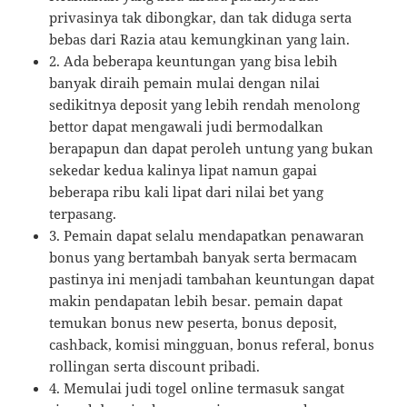
privasinya tak dibongkar, dan tak diduga serta
bebas dari Razia atau kemungkinan yang lain.
2. Ada beberapa keuntungan yang bisa lebih
banyak diraih pemain mulai dengan nilai
sedikitnya deposit yang lebih rendah menolong
bettor dapat mengawali judi bermodalkan
berapapun dan dapat peroleh untung yang bukan
sekedar kedua kalinya lipat namun gapai
beberapa ribu kali lipat dari nilai bet yang
terpasang.
3. Pemain dapat selalu mendapatkan penawaran
bonus yang bertambah banyak serta bermacam
pastinya ini menjadi tambahan keuntungan dapat
makin pendapatan lebih besar. pemain dapat
temukan bonus new peserta, bonus deposit,
cashback, komisi mingguan, bonus referal, bonus
rollingan serta discount pribadi.
4. Memulai judi togel online termasuk sangat