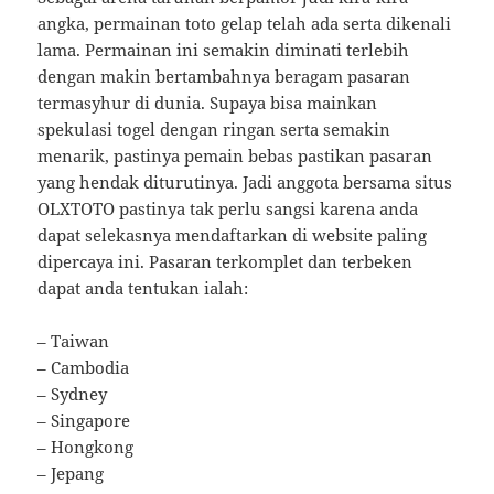
angka, permainan toto gelap telah ada serta dikenali
lama. Permainan ini semakin diminati terlebih
dengan makin bertambahnya beragam pasaran
termasyhur di dunia. Supaya bisa mainkan
spekulasi togel dengan ringan serta semakin
menarik, pastinya pemain bebas pastikan pasaran
yang hendak diturutinya. Jadi anggota bersama situs
OLXTOTO pastinya tak perlu sangsi karena anda
dapat selekasnya mendaftarkan di website paling
dipercaya ini. Pasaran terkomplet dan terbeken
dapat anda tentukan ialah:
– Taiwan
– Cambodia
– Sydney
– Singapore
– Hongkong
– Jepang