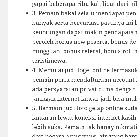
gapai beberapa ribu kali lipat dari ni
3. Pemain bakal selalu mendapat p
banyak serta bervariasi pastinya in
keuntungan dapat makin pendapatan 
peroleh bonus new peserta, bonus dep
mingguan, bonus referal, bonus rolli
teristimewa.
4. Memulai judi togel online termasu
pemain perlu mendaftarkan account
ada persyaratan privat cuma dengan
jaringan internet lancar jadi bisa mul
5. Bermain judi toto gelap online s
lantaran lewat koneksi internet kasi
lebih suka. Pemain tak hanay nikmat
dari negara asing yang lain yang ban