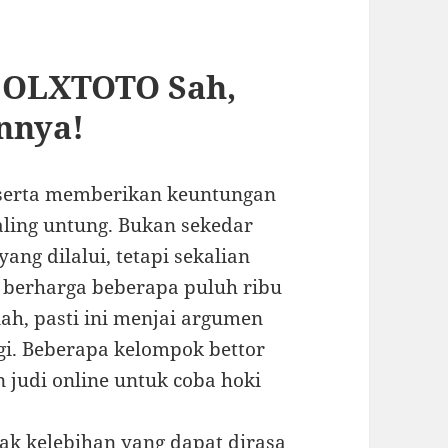
s OLXTOTO Sah,
nnya!
erta memberikan keuntungan
aling untung. Bukan sekedar
ng dilalui, tetapi sekalian
 berharga beberapa puluh ribu
iah, pasti ini menjai argumen
gi. Beberapa kelompok bettor
 judi online untuk coba hoki
yak kelebihan yang dapat dirasa