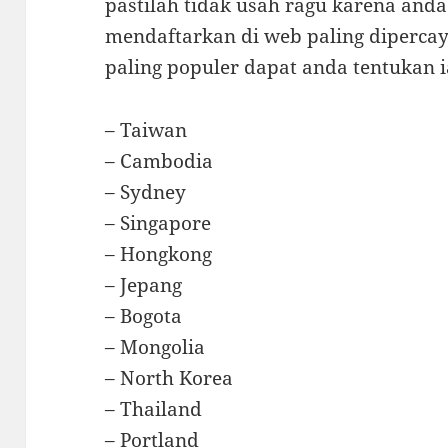
pastilah tidak usah ragu karena and
mendaftarkan di web paling dipercay
paling populer dapat anda tentukan i
– Taiwan
– Cambodia
– Sydney
– Singapore
– Hongkong
– Jepang
– Bogota
– Mongolia
– North Korea
– Thailand
– Portland