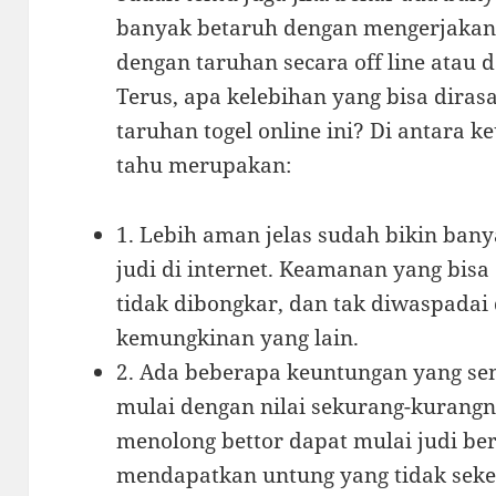
banyak betaruh dengan mengerjakan 
dengan taruhan secara off line atau
Terus, apa kelebihan yang bisa dira
taruhan togel online ini? Di antara k
tahu merupakan:
1. Lebih aman jelas sudah bikin ban
judi di internet. Keamanan yang bisa 
tidak dibongkar, dan tak diwaspadai 
kemungkinan yang lain.
2. Ada beberapa keuntungan yang se
mulai dengan nilai sekurang-kurangn
menolong bettor dapat mulai judi b
mendapatkan untung yang tidak seke