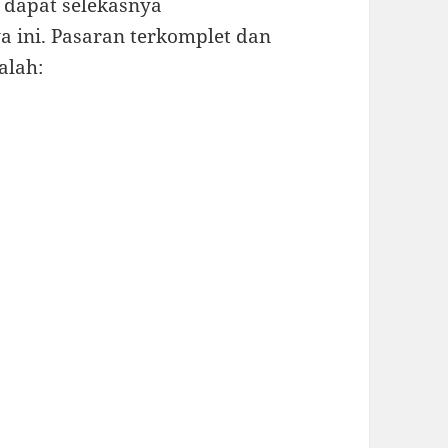
a dapat selekasnya
a ini. Pasaran terkomplet dan
alah: