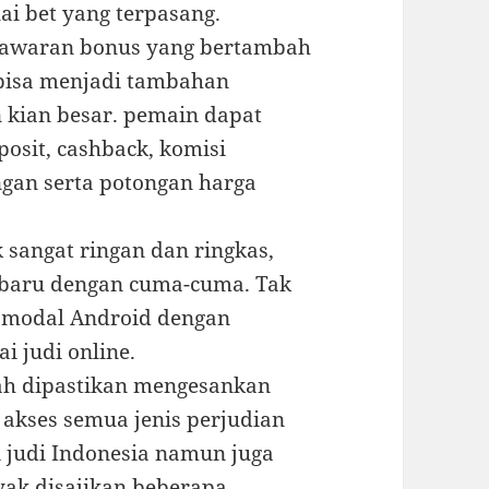
lai bet yang terpasang.
enawaran bonus yang bertambah
i bisa menjadi tambahan
kian besar. pemain dapat
osit, cashback, komisi
ngan serta potongan harga
k sangat ringan dan ringkas,
 baru dengan cuma-cuma. Tak
 modal Android dengan
ai judi online.
udah dipastikan mengesankan
h akses semua jenis perjudian
i judi Indonesia namun juga
yak disajikan beberapa